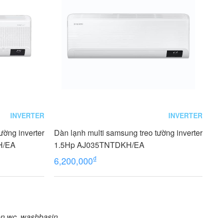
INVERTER
INVERTER
ường inverter
Dàn lạnh multi samsung treo tường inverter
H/EA
1.5Hp AJ035TNTDKH/EA
₫
6,200,000
on wc, washbasin...