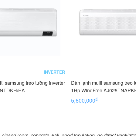
INVERTER
ti samsung treo tường inverter
Dàn lạnh multi samsung treo t
TNTDKH/EA
1Hp WindFree AJ025TNAPK
₫
5,600,000
 closed room, concrete wall, good insulation, no direct ventilati