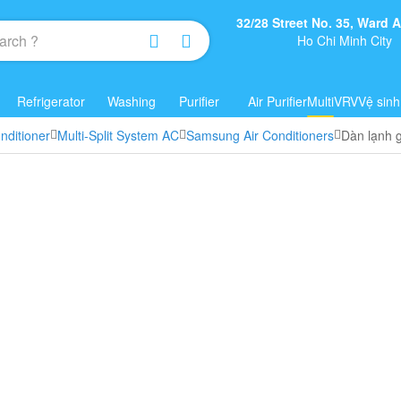
32/28 Street No. 35, Ward
Ho Chi Minh City
Refrigerator
Washing
Purifier
Air Purifier
Multi
VRV
Vệ sinh
nditioner
Multi-Split System AC
Samsung Air Conditioners
Dàn lạnh 