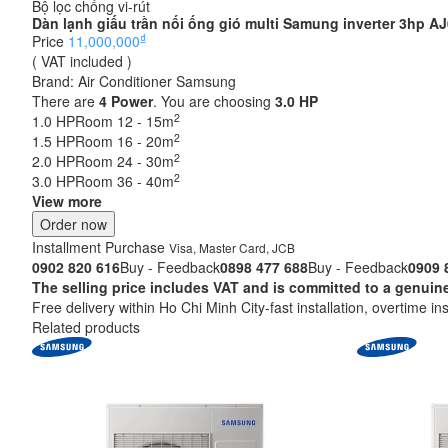
Bộ lọc chống vi-rút
Dàn lạnh giấu trần nối ống gió multi Samung inverter 3hp
₫
Price
11,000,000
( VAT included )
Brand:
Air Conditioner Samsung
There are
4
Power
. You are choosing
3.0 HP
2
1.0 HP
Room 12 - 15m
2
1.5 HP
Room 16 - 20m
2
2.0 HP
Room 24 - 30m
2
3.0 HP
Room 36 - 40m
View more
Order now
Installment Purchase
Visa, Master Card, JCB
0902 820 616
Buy - Feedback
0898 477 688
Buy - Feedback
0909 
The selling price includes VAT and is committed to a ge
Free delivery within Ho Chi Minh City-fast installation, overtime ins
Related products