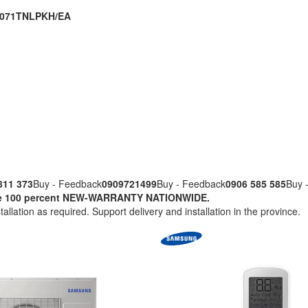
 AJ071TNLPKH/EA
811 373
Buy - Feedback
0909721499
Buy - Feedback
0906 585 585
Buy 
nuine 100 percent NEW-WARRANTY NATIONWIDE.
tallation as required. Support delivery and installation in the province.