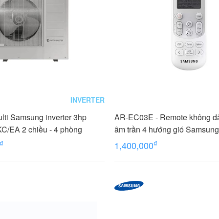
INVERTER
lti Samsung inverter 3hp
AR-EC03E - Remote không dâ
/EA 2 chiều - 4 phòng
âm trần 4 hướng gió Samsung 
FJM
₫
₫
1,400,000