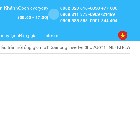
 An Khánh
Open everyday
0902 820 616
0898 477 688
0909 811 373
0909721499
(08:00 - 17:00)
0906 585 585
0901 344 494
 máy lạnh
Bảng giá
Interior
giấu trần nối ống gió multi Samung inverter 3hp AJ071TNLPKH/EA