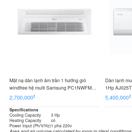
Mặt nạ dàn lạnh âm trần 1 hướng gió
Dàn lạnh mul
windfree hệ multi Samsung PC1NWFMAN
1Hp AJ025
- 1 - 1.5Hp
₫
₫
2,700,000
5,400,000
Specifications
Cooling Capacity
3 Hp
Heating Capacity
có
Power Input (Ph/V/Hz)
1 pha 220v
Area and air volume calculated by room in ideal conditions,