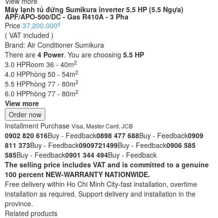
View more
Máy lạnh tủ đứng Sumikura inverter 5.5 HP (5.5 Ngựa)
APF/APO-500/DC - Gas R410A - 3 Pha
₫
Price
37,200,000
( VAT included )
Brand:
Air Conditioner Sumikura
There are
4
Power
. You are choosing
5.5 HP
2
3.0 HP
Room 36 - 40m
2
4.0 HP
Phòng 50 - 54m
2
5.5 HP
Phòng 77 - 80m
2
6.0 HP
Phòng 77 - 80m
View more
Order now
Installment Purchase
Visa, Master Card, JCB
0902 820 616
Buy - Feedback
0898 477 688
Buy - Feedback
0909
811 373
Buy - Feedback
0909721499
Buy - Feedback
0906 585
585
Buy - Feedback
0901 344 494
Buy - Feedback
The selling price includes VAT and is committed to a genuine
100 percent NEW-WARRANTY NATIONWIDE.
Free delivery within Ho Chi Minh City-fast installation, overtime
installation as required. Support delivery and installation in the
province.
Related products