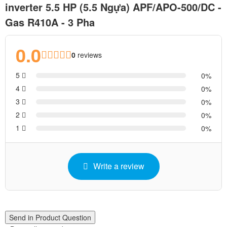
inverter 5.5 HP (5.5 Ngựa) APF/APO-500/DC -
Gas R410A - 3 Pha
0.0
0
reviews
5
0
4
0
3
0
2
0
1
0
Write a review
Send in Product Question