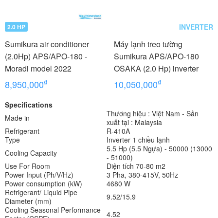
INVERTER
2.0 HP
Sumikura air conditioner
Máy lạnh treo tường
(2.0Hp) APS/APO-180 -
Sumikura APS/APO-180
Moradi model 2022
OSAKA (2.0 Hp) inverter
₫
₫
8,950,000
10,050,000
Specifications
Thương hiệu : Việt Nam - Sản
Made in
xuất tại : Malaysia
Refrigerant
R-410A
Type
Inverter 1 chiều lạnh
5.5 Hp (5.5 Ngựa) - 50000 (13000
Cooling Capacity
- 51000)
Use For Room
Diện tích 70-80 m2
Power Input (Ph/V/Hz)
3 Pha, 380-415V, 50Hz
Power consumption (kW)
4680 W
Refrigerant/ Liquid Pipe
9.52/15.9
Diameter (mm)
Cooling Seasonal Performance
4.52