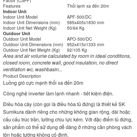
Factor (CSPF)
Features
Thổi lạnh xa đến 20m
Indoor Unit
Indoor Unit Model
APF-500/DC
Indoor Unit Dimensions (mm)
585x405x1830 mm
Indoor Unit Net Weight (Kg)
50/64 Kg
Outdoor Unit
Outdoor Unit Model
APO-500/DC
Outdoor Unit Dimensions (mm)
952x415x1333 mm
Outdoor Unit Net Weight (Kg)
92/105 Kg
Area and air volume calculated by room in ideal conditions,
closed room, concrete wall, good insulation, no direct
ventilation wc, washbasin...
Product Description
Luồng gió cực mạnh thổi xa đến 20m
Công nghệ inverter làm lạnh nhanh - tiết kiệm điện.
Điều hòa cây (còn gọi là điều hòa tủ đứng) là thiết kế SK
Sumikura dành riêng cho những không gian rộng, dài hoặc
cấu cấu trúc trần, tường chịu lực kém. Với đặc điểm tủ đứng,
sản phẩm có thể sử dụng dễ dàng ở những căn phòng vách
tôn hoặc tường không cố định.