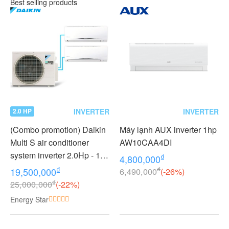
Best selling products
INVERTER
INVERTER
2.0 HP
(Combo promotion) Daikin
Máy lạnh AUX inverter 1hp
Multi S air conditioner
AW10CAA4DI
system inverter 2.0Hp - 1
₫
4,800,000
outdoor unit 2 indoor units
₫
₫
19,500,000
6,490,000
(-26%)
1.0 + 1.0Hp MKC50RVMV -
₫
25,000,000
(-22%)
CTKC25RVMV+CTKC25R
Energy Star
VMV