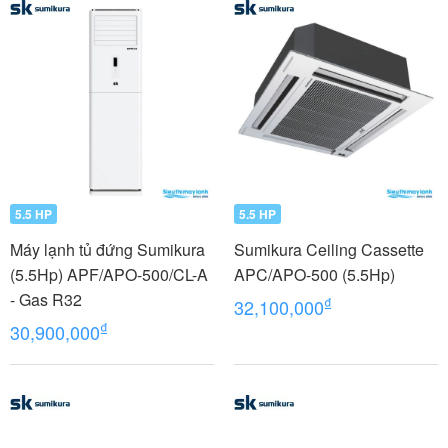
5.5 HP
5.5 HP
Máy lạnh tủ đứng Sumikura
Sumikura Ceiling Cassette
(5.5Hp) APF/APO-500/CL-A
APC/APO-500 (5.5Hp)
- Gas R32
₫
32,100,000
₫
30,900,000