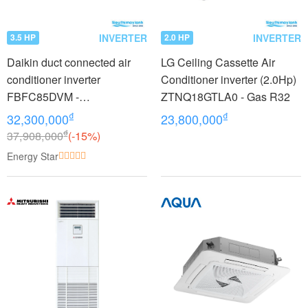
INVERTER
INVERTER
3.5 HP
2.0 HP
Daikin duct connected air
LG Ceiling Cassette Air
conditioner inverter
Conditioner inverter (2.0Hp)
FBFC85DVM -
ZTNQ18GTLA0 - Gas R32
RZFC85DVM + BRC2E61
₫
₫
32,300,000
23,800,000
(3.5Hp)
₫
37,908,000
(-15%)
Energy Star