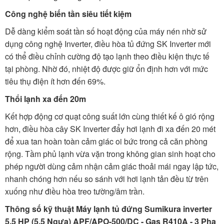
Công nghệ biến tần siêu tiết kiệm
Dễ dàng kiểm soát tần số hoạt động của máy nén nhờ sử
dụng công nghệ Inverter, điều hòa tủ đứng SK Inverter mới
có thể điều chỉnh cường độ tạo lạnh theo điều kiện thực tế
tại phòng. Nhờ đó, nhiệt độ được giữ ổn định hơn với mức
tiêu thụ điện ít hơn đến 69%.
Thổi lạnh xa đến 20m
Kết hợp động cơ quạt công suất lớn cùng thiết kế ô gió rộng
hơn, điều hòa cây SK Inverter đẩy hơi lạnh đi xa đến 20 mét
để xua tan hoàn toàn cảm giác oi bức trong cả căn phòng
rộng. Tầm phủ lạnh vừa vặn trong không gian sinh hoạt cho
phép người dùng cảm nhận cảm giác thoải mái ngay lập tức,
nhanh chóng hơn nếu so sánh với hơi lạnh tản đều từ trên
xuống như điều hòa treo tường/âm trần.
Thông số kỹ thuật Máy lạnh tủ đứng Sumikura inverter
5.5 HP (5.5 Ngựa) APF/APO-500/DC - Gas R410A - 3 Pha