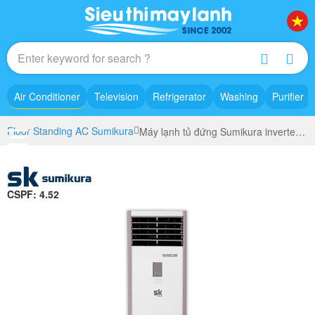
Air Conditioner
Television
Refrigerator
Washing
Purifier
Floor Standing AC Sumikura
Máy lạnh tủ đứng Sumikura inverter 5.5 HP (5.5 Ngựa) APF/APO-500/DC - Gas R410A - 3 Pha
CSPF: 4.52