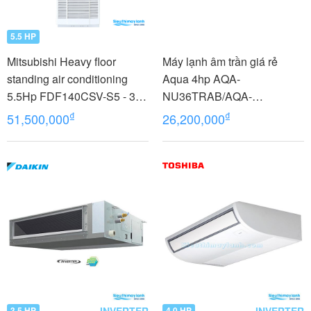
5.5 HP
Mitsubishi Heavy floor
Máy lạnh âm trần giá rẻ
standing air conditioning
Aqua 4hp AQA-
5.5Hp FDF140CSV-S5 - 3
NU36TRAB/AQA-
phases
NC36TRN/PB-950QB
₫
₫
51,500,000
26,200,000
INVERTER
INVERTER
3.5 HP
4.0 HP