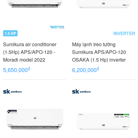
INVERTER
1.5 HP
Sumikura air conditioner
Máy lạnh treo tường
(1.5Hp) APS/APO-120 -
Sumikura APS/APO-120
Moradi model 2022
OSAKA (1.5 Hp) inverter
₫
₫
5,650,000
6,200,000