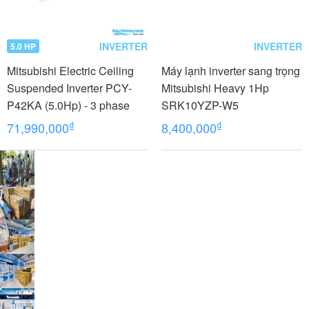
INVERTER
INVERTER
5.0 HP
Mitsubishi Electric Ceiling
Máy lạnh inverter sang trọng
Suspended Inverter PCY-
Mitsubishi Heavy 1Hp
P42KA (5.0Hp) - 3 phase
SRK10YZP-W5
₫
₫
71,990,000
8,400,000