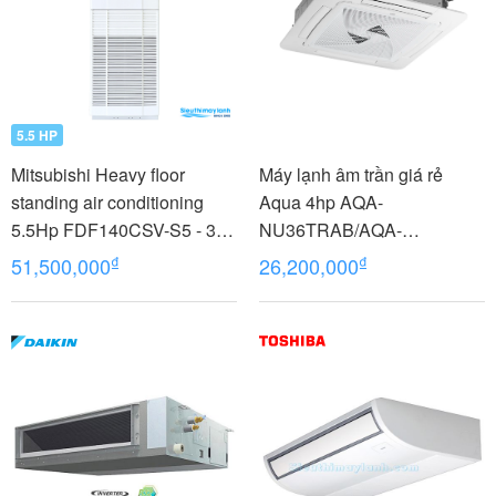
5.5 HP
Mitsubishi Heavy floor
Máy lạnh âm trần giá rẻ
standing air conditioning
Aqua 4hp AQA-
5.5Hp FDF140CSV-S5 - 3
NU36TRAB/AQA-
phases
NC36TRN/PB-950QB
₫
₫
51,500,000
26,200,000