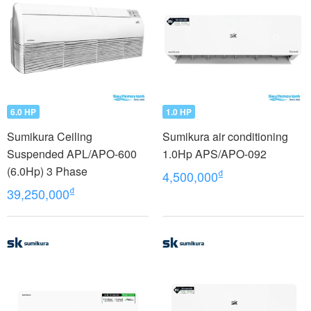
6.0 HP
1.0 HP
Sumikura Ceiling
Sumikura air conditioning
Suspended APL/APO-600
1.0Hp APS/APO-092
(6.0Hp) 3 Phase
₫
4,500,000
₫
39,250,000