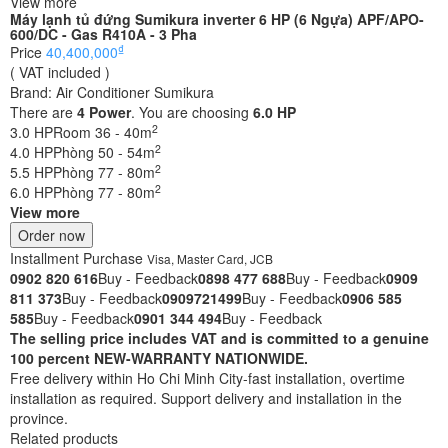
View more
Máy lạnh tủ đứng Sumikura inverter 6 HP (6 Ngựa) APF/APO-
600/DC - Gas R410A - 3 Pha
₫
Price
40,400,000
( VAT included )
Brand:
Air Conditioner Sumikura
There are
4
Power
. You are choosing
6.0 HP
2
3.0 HP
Room 36 - 40m
2
4.0 HP
Phòng 50 - 54m
2
5.5 HP
Phòng 77 - 80m
2
6.0 HP
Phòng 77 - 80m
View more
Order now
Installment Purchase
Visa, Master Card, JCB
0902 820 616
Buy - Feedback
0898 477 688
Buy - Feedback
0909
811 373
Buy - Feedback
0909721499
Buy - Feedback
0906 585
585
Buy - Feedback
0901 344 494
Buy - Feedback
The selling price includes VAT and is committed to a genuine
100 percent NEW-WARRANTY NATIONWIDE.
Free delivery within Ho Chi Minh City-fast installation, overtime
installation as required. Support delivery and installation in the
province.
Related products