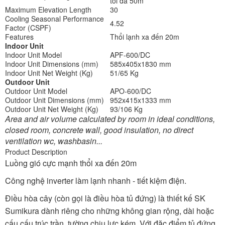
tối đa 50m
Maximum Elevation Length
30
Cooling Seasonal Performance
4.52
Factor (CSPF)
Features
Thổi lạnh xa đến 20m
Indoor Unit
Indoor Unit Model
APF-600/DC
Indoor Unit Dimensions (mm)
585x405x1830 mm
Indoor Unit Net Weight (Kg)
51/65 Kg
Outdoor Unit
Outdoor Unit Model
APO-600/DC
Outdoor Unit Dimensions (mm)
952x415x1333 mm
Outdoor Unit Net Weight (Kg)
93/106 Kg
Area and air volume calculated by room in ideal conditions,
closed room, concrete wall, good insulation, no direct
ventilation wc, washbasin...
Product Description
Luồng gió cực mạnh thổi xa đến 20m
Công nghệ inverter làm lạnh nhanh - tiết kiệm điện.
Điều hòa cây (còn gọi là điều hòa tủ đứng) là thiết kế SK
Sumikura dành riêng cho những không gian rộng, dài hoặc
cấu cấu trúc trần, tường chịu lực kém. Với đặc điểm tủ đứng,