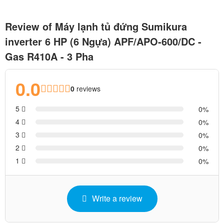
Review of Máy lạnh tủ đứng Sumikura
inverter 6 HP (6 Ngựa) APF/APO-600/DC -
Gas R410A - 3 Pha
0.0
0
reviews
5
0
4
0
3
0
2
0
1
0
Write a review