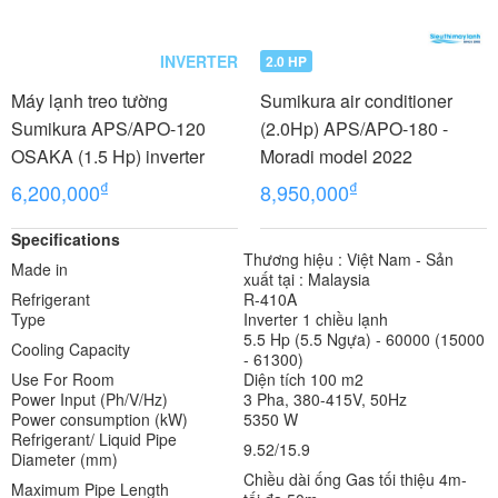
INVERTER
2.0 HP
Máy lạnh treo tường
Sumikura air conditioner
Sumikura APS/APO-120
(2.0Hp) APS/APO-180 -
OSAKA (1.5 Hp) inverter
Moradi model 2022
₫
₫
6,200,000
8,950,000
Specifications
Thương hiệu : Việt Nam - Sản
Made in
xuất tại : Malaysia
Refrigerant
R-410A
Type
Inverter 1 chiều lạnh
5.5 Hp (5.5 Ngựa) - 60000 (15000
Cooling Capacity
- 61300)
Use For Room
Diện tích 100 m2
Power Input (Ph/V/Hz)
3 Pha, 380-415V, 50Hz
Power consumption (kW)
5350 W
Refrigerant/ Liquid Pipe
9.52/15.9
Diameter (mm)
Chiều dài ống Gas tối thiệu 4m-
Maximum Pipe Length