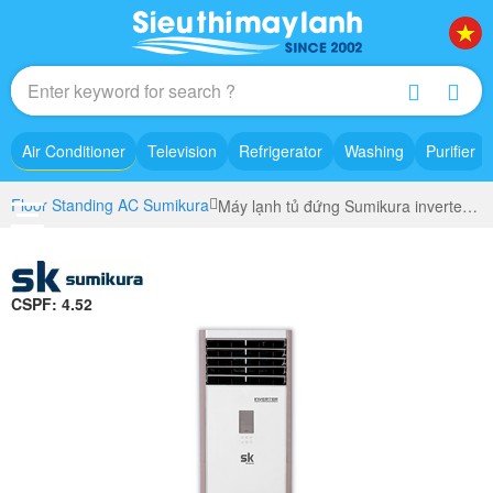
Air Conditioner
Television
Refrigerator
Washing
Purifier
Floor Standing AC Sumikura
Máy lạnh tủ đứng Sumikura inverter 6 HP (6 Ngựa) APF/APO-600/DC - Gas R410A - 3 Pha
CSPF: 4.52