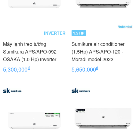
INVERTER
1.5 HP
Máy lạnh treo tường
Sumikura air conditioner
Sumikura APS/APO-092
(1.5Hp) APS/APO-120 -
OSAKA (1.0 Hp) inverter
Moradi model 2022
₫
₫
5,300,000
5,650,000