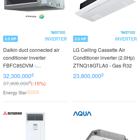
INVERTER
INVERTER
3.5 HP
2.0 HP
Daikin duct connected air
LG Ceiling Cassette Air
conditioner inverter
Conditioner inverter (2.0Hp)
FBFC85DVM -
ZTNQ18GTLA0 - Gas R32
RZFC85DVM + BRC2E61
₫
₫
32,300,000
23,800,000
(3.5Hp)
₫
37,908,000
(-15%)
Energy Star