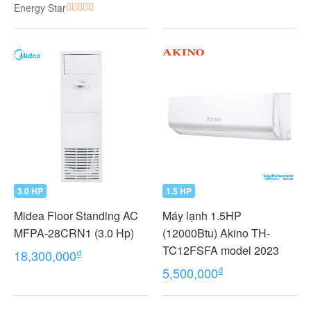
Energy Star
VMV
3.0 HP
1.5 HP
Midea Floor Standing AC
Máy lạnh 1.5HP
MFPA-28CRN1 (3.0 Hp)
(12000Btu) Akino TH-
TC12FSFA model 2023
₫
18,300,000
₫
5,500,000