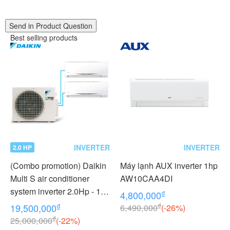
Send in Product Question
Best selling products
INVERTER
INVERTER
2.0 HP
(Combo promotion) Daikin
Máy lạnh AUX inverter 1hp
Multi S air conditioner
AW10CAA4DI
system inverter 2.0Hp - 1
₫
4,800,000
outdoor unit 2 indoor units
₫
₫
19,500,000
6,490,000
(-26%)
1.0 + 1.0Hp MKC50RVMV -
₫
25,000,000
(-22%)
CTKC25RVMV+CTKC25R