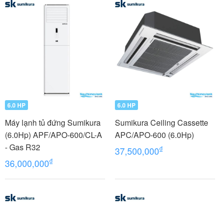
6.0 HP
6.0 HP
Máy lạnh tủ đứng Sumikura
Sumikura Ceiling Cassette
(6.0Hp) APF/APO-600/CL-A
APC/APO-600 (6.0Hp)
- Gas R32
₫
37,500,000
₫
36,000,000