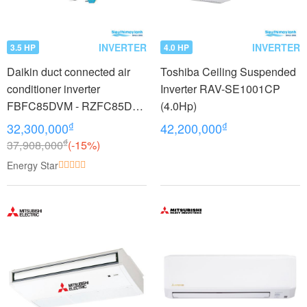
INVERTER
INVERTER
3.5 HP
4.0 HP
Daikin duct connected air
Toshiba Ceiling Suspended
conditioner inverter
Inverter RAV-SE1001CP
FBFC85DVM - RZFC85DY1
(4.0Hp)
+ BRC2E61 (3.5Hp) - 3
₫
₫
32,300,000
42,200,000
phase
₫
37,908,000
(-15%)
Energy Star