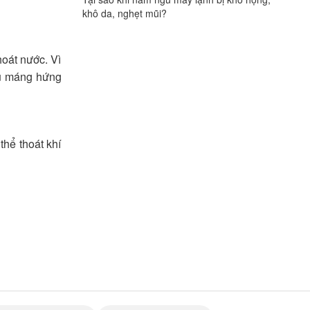
khô da, nghẹt mũi?
hoát nước. Vì
ểu máng hứng
hể thoát khí