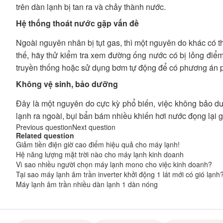
trên dàn lạnh bị tan ra và chảy thành nước.
Hệ thống thoát nước gặp vấn đề
Ngoài nguyên nhân bị tụt gas, thì một nguyên do khác có th
thế, hãy thử kiểm tra xem đường ống nước có bị lỏng điể
truyền thống hoặc sử dụng bơm tự động để có phương án p
Không vệ sinh, bảo dưỡng
Đây là một nguyên do cực kỳ phổ biến, việc không bảo dư
lạnh ra ngoài, bụi bẩn bám nhiều khiến hơi nước đọng lại 
Previous question
Next question
Related question
Giảm tiền điện giờ cao điểm hiệu quả cho máy lạnh!
Hệ năng lượng mặt trời nào cho máy lạnh kinh doanh
Vì sao nhiều người chọn máy lạnh mono cho việc kinh doanh?
Tại sao máy lạnh âm trần inverter khởi động 1 lát mới có gió lạnh
Máy lạnh âm trần nhiều dàn lạnh 1 dàn nóng