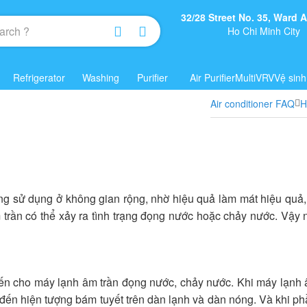
32/28 Street No. 35, Ward
Ho Chi Minh City
Refrigerator
Washing
Purifier
Air Purifier
Multi
VRV
Vệ sinh
Air conditioner FAQ
H
 sử dụng ở không gian rộng, nhờ hiệu quả làm mát hiệu quả, t
 trần có thể xảy ra tình trạng đọng nước hoặc chảy nước. Vậy 
n cho máy lạnh âm trần đọng nước, chảy nước. Khi máy lạnh âm
đến hiện tượng bám tuyết trên dàn lạnh và dàn nóng. Và khi ph