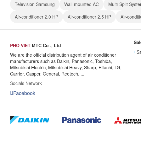
Television Samsung
Wall-mounted AC
Multi-Split Syst
Air-conditioner 2.0 HP
Air-conditioner 2.5 HP
Air-condit
Sal
PHO VIET
MTC Co ., Ltd
Sa
We are the official distribution agent of air conditioner
manufacturers such as Daikin, Panasonic, Toshiba,
Mitsubishi Electric, Mitsubishi Heavy, Sharp, Hitachi, LG,
Carrier, Casper, General, Reetech, ...
Socials Network
Facebook