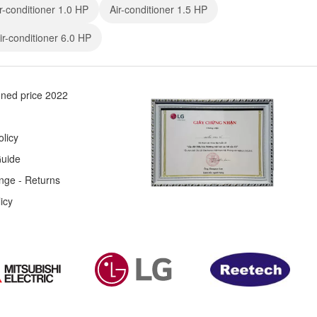
r-conditioner 1.0 HP
Air-conditioner 1.5 HP
ir-conditioner 6.0 HP
ioned price 2022
olicy
uide
nge - Returns
icy