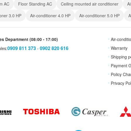
em AC
Floor Standing AC
Ceiling mounted air conditioner
Ai
ioner 3.0 HP
Air-conditioner 4.0 HP
Air-conditioner 5.0 HP
A
es Department (08:00 - 17:00)
Air-condit
0909 811 373
0902 820 616
Warranty
les:
-
Shipping p
Payment G
Policy Cha
Privacy Pol