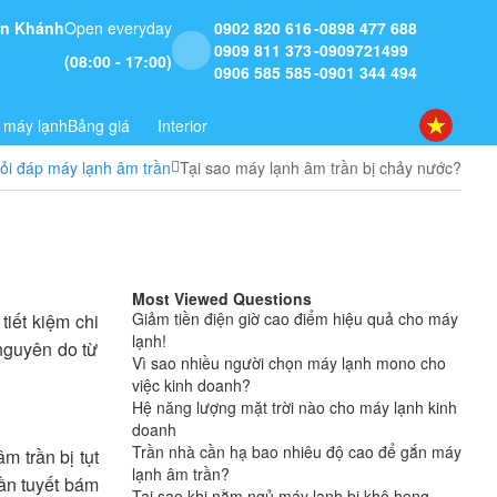
 An Khánh
Open everyday
0902 820 616
0898 477 688
0909 811 373
0909721499
(08:00 - 17:00)
0906 585 585
0901 344 494
 máy lạnh
Bảng giá
Interior
ỏi đáp máy lạnh âm trần
Tại sao máy lạnh âm trần bị chảy nước?
Most Viewed Questions
Giảm tiền điện giờ cao điểm hiệu quả cho máy
iết kiệm chi
lạnh!
nguyên do từ
Vì sao nhiều người chọn máy lạnh mono cho
việc kinh doanh?
Hệ năng lượng mặt trời nào cho máy lạnh kinh
doanh
Trần nhà cần hạ bao nhiêu độ cao để gắn máy
 trần bị tụt
lạnh âm trần?
ần tuyết bám
Tại sao khi nằm ngủ máy lạnh bị khô họng,