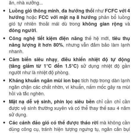
ăn, nhà xưởng...
Luồng gió thông minh
,
đa hướng thổi
như
FCFC với 4
hướng
hoặc
FCC với mặt nạ 8 hướng
phân bổ luồng
gió tự nhiên thoải mái dù trong
không gian rộng
và
đông người
.
Công nghệ tiết kiệm điện năng
thế hệ mới,
tiêu thụ
năng lượng ít hơn 80%
, nhưng vẫn đảm bảo làm lạnh
nhanh.
Cảm biến siêu nhạy
,
điều khiển nhiệt độ tự động
(tăng giảm từ 1°C đến 1.5°C)
sử dụng nhiệt độ gần
người như là nhiệt độ phòng.
Kháng khuẩn ngăn mùi ion bạc
tích hợp trong dàn lạnh
ngăn chặn các chất nhờn, vi khuẩn, nấm mốc gây ra mùi
hồi và tắc nghẽn.
Mặt nạ dễ vệ sinh, phin lọc siêu bền
chỉ cần chỉ cần
được vệ sinh thường xuyên và có thể thay thế sau 4 năm
sử dụng.
Các cánh đảo gió có thể được tháo rời
mà không cần
dùng công cụ, tránh hiện tượng ngưng tụ, ngăn cản bụi