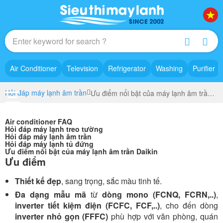
Air Conditioner
Television
Refrigerator
Washing
Purifier
Hỏi đáp máy lạnh âm trần
Ưu điểm nổi bật của máy lạnh âm trần Daikin
Air conditioner FAQ
Hỏi đáp máy lạnh treo tường
Hỏi đáp máy lạnh âm trần
Hỏi đáp máy lạnh tủ đứng
Ưu điểm nổi bật của máy lạnh âm trần Daikin
Ưu điểm
Thiết kế đẹp
, sang trọng, sắc màu tinh tế.
Đa dạng mẫu mã
từ
dòng mono (FCNQ, FCRN,..)
,
inverter tiết kiệm điện (FCFC, FCF,..)
, cho đến dòng
inverter nhỏ gọn (FFFC)
phù hợp với văn phòng, quán