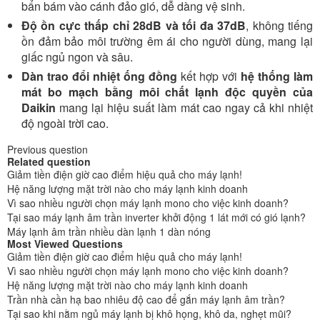
bẩn bám vào cánh đảo gió, dễ dàng vệ sinh.
Độ ồn cực thấp chỉ 28dB và tối đa 37dB
, không tiếng
ồn đảm bảo môi trường êm ái cho người dùng, mang lại
giấc ngủ ngon và sâu.
Dàn trao đổi nhiệt ống đồng
kết hợp với
hệ thống làm
mát bo mạch bằng môi chất lạnh độc quyền của
Daikin
mang lại hiệu suất làm mát cao ngay cả khi nhiệt
độ ngoài trời cao.
Previous question
Related question
Giảm tiền điện giờ cao điểm hiệu quả cho máy lạnh!
Hệ năng lượng mặt trời nào cho máy lạnh kinh doanh
Vì sao nhiều người chọn máy lạnh mono cho việc kinh doanh?
Tại sao máy lạnh âm trần inverter khởi động 1 lát mới có gió lạnh?
Máy lạnh âm trần nhiều dàn lạnh 1 dàn nóng
Most Viewed Questions
Giảm tiền điện giờ cao điểm hiệu quả cho máy lạnh!
Vì sao nhiều người chọn máy lạnh mono cho việc kinh doanh?
Hệ năng lượng mặt trời nào cho máy lạnh kinh doanh
Trần nhà cần hạ bao nhiêu độ cao để gắn máy lạnh âm trần?
Tại sao khi nằm ngủ máy lạnh bị khô họng, khô da, nghẹt mũi?