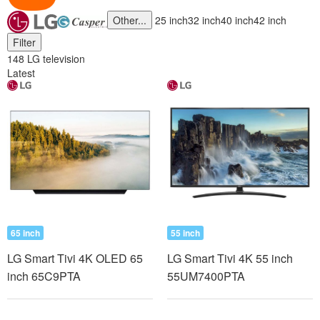
Other...
25 inch
32 inch
40 inch
42 inch
Filter
148 LG television
Latest
65 inch
55 inch
LG Smart Tivi 4K OLED 65
LG Smart Tivi 4K 55 inch
inch 65C9PTA
55UM7400PTA