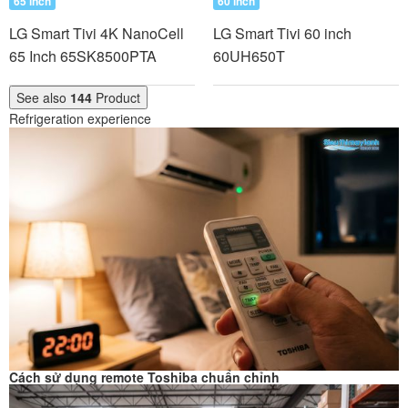
65 inch
60 inch
LG Smart Tivi 4K NanoCell
LG Smart Tivi 60 inch
65 Inch 65SK8500PTA
60UH650T
See also
144
Product
Refrigeration experience
Cách sử dụng remote Toshiba chuẩn chỉnh