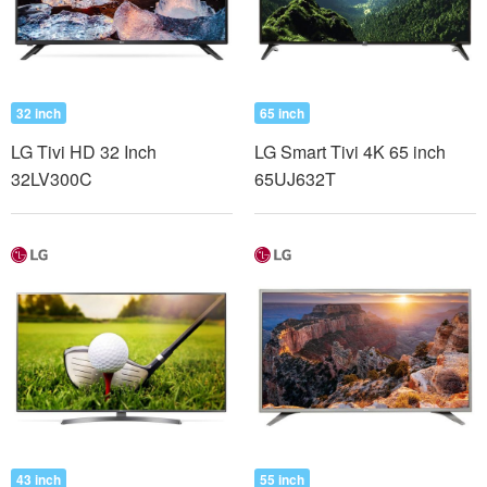
32 inch
65 inch
LG Tivi HD 32 Inch
LG Smart Tivi 4K 65 inch
32LV300C
65UJ632T
43 inch
55 inch