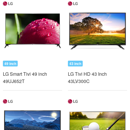
49 inch
43 inch
LG Smart Tivi 49 inch
LG Tivi HD 43 Inch
49UJ652T
43LV300C