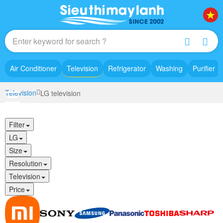
Air Conditioner
Television
Refrigerator
Washing
Purifier
Television
LG television
Filter
LG
Size
Resolution
Television
Price