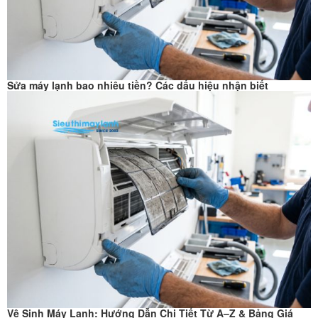
Sửa máy lạnh bao nhiêu tiền? Các dấu hiệu nhận biết
Vệ Sinh Máy Lạnh: Hướng Dẫn Chi Tiết Từ A–Z & Bảng Giá