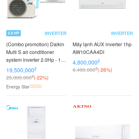
INVERTER
INVERTER
2.0 HP
(Combo promotion) Daikin
Máy lạnh AUX inverter 1hp
Multi S air conditioner
AW10CAA4DI
system inverter 2.0Hp - 1
₫
4,800,000
outdoor unit 2 indoor units
₫
₫
19,500,000
6,490,000
(-26%)
1.0 + 1.0Hp MKC50RVMV -
₫
25,000,000
(-22%)
CTKC25RVMV+CTKC25R
Energy Star
VMV