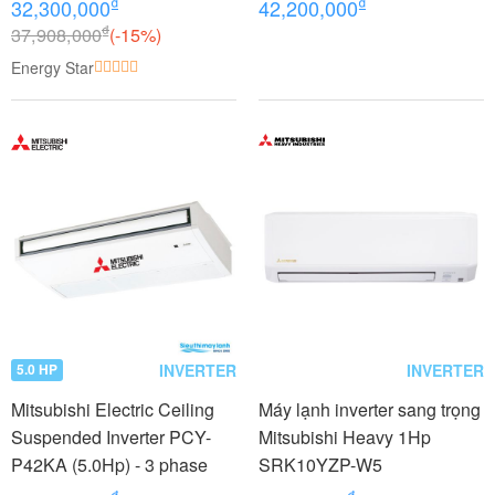
₫
₫
32,300,000
42,200,000
phase
₫
37,908,000
(-15%)
Energy Star
INVERTER
INVERTER
5.0 HP
Mitsubishi Electric Ceiling
Máy lạnh inverter sang trọng
Suspended Inverter PCY-
Mitsubishi Heavy 1Hp
P42KA (5.0Hp) - 3 phase
SRK10YZP-W5