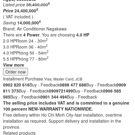
₫
Listed price
38,400,000
₫
Price
24,400,000
( VAT included )
₫
Saving
14,000,000
Brand:
Air Conditioner Nagakawa
There are
4
Power
. You are choosing
4.0 HP
2
2.0 HP
Room 24 - 30m
2
3.0 HP
Room 36 - 40m
2
4.0 HP
Phòng 50 - 54m
2
5.5 HP
Phòng 77 - 80m
View more
Order now
Installment Purchase
Visa, Master Card, JCB
0902 820 616
Buy - Feedback
0898 477 688
Buy - Feedback
0909
811 373
Buy - Feedback
0909721499
Buy - Feedback
0906 585
585
Buy - Feedback
0901 344 494
Buy - Feedback
The selling price includes VAT and is committed to a genuine
100 percent NEW-WARRANTY NATIONWIDE.
Free delivery within Ho Chi Minh City-fast installation, overtime
installation as required. Support delivery and installation in the
province.
Related products