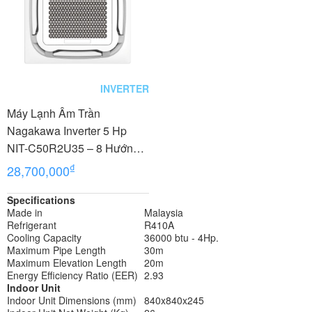
INVERTER
Máy Lạnh Âm Trần
Nagakawa Inverter 5 Hp
NIT-C50R2U35 – 8 Hướng
Thổi
₫
28,700,000
Specifications
Made in
Malaysia
Refrigerant
R410A
Cooling Capacity
36000 btu - 4Hp.
Maximum Pipe Length
30m
Maximum Elevation Length
20m
Energy Efficiency Ratio (EER)
2.93
Indoor Unit
Indoor Unit Dimensions (mm)
840x840x245