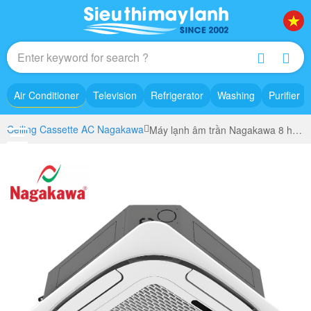
Air Conditioner
Television
Refrigerator
Washing
Purifier
Ceiling Cassette AC Nagakawa
Máy lạnh âm trần Nagakawa 8 hướng gió NT-C36R1T20 4Hp (4 ngựa) 36000Btu