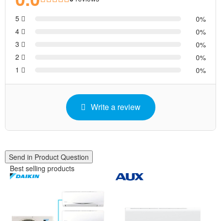
5
0
4
0
3
0
2
0
1
0
Write a review
Send in Product Question
Best selling products