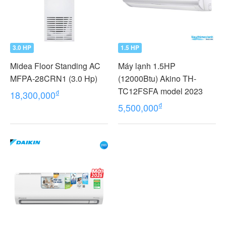
3.0 HP
1.5 HP
Midea Floor Standing AC
Máy lạnh 1.5HP
MFPA-28CRN1 (3.0 Hp)
(12000Btu) Akino TH-
TC12FSFA model 2023
₫
18,300,000
₫
5,500,000