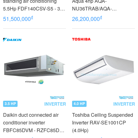
standing air conditioning
Aqua 4hp AQA-
5.5Hp FDF140CSV-S5 - 3
NU36TRAB/AQA-
phases
NC36TRN/PB-950QB
₫
₫
51,500,000
26,200,000
INVERTER
INVERTER
3.5 HP
4.0 HP
Daikin duct connected air
Toshiba Ceiling Suspended
conditioner inverter
Inverter RAV-SE1001CP
FBFC85DVM - RZFC85DY1
(4.0Hp)
+ BRC2E61 (3.5Hp) - 3