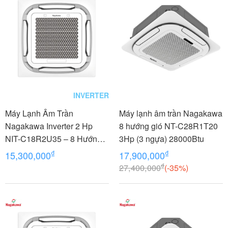
INVERTER
Máy Lạnh Âm Trần
Máy lạnh âm trần Nagakawa
Nagakawa Inverter 2 Hp
8 hướng gió NT-C28R1T20
NIT-C18R2U35 – 8 Hướng
3Hp (3 ngựa) 28000Btu
Thổi
₫
₫
15,300,000
17,900,000
₫
27,400,000
(-35%)