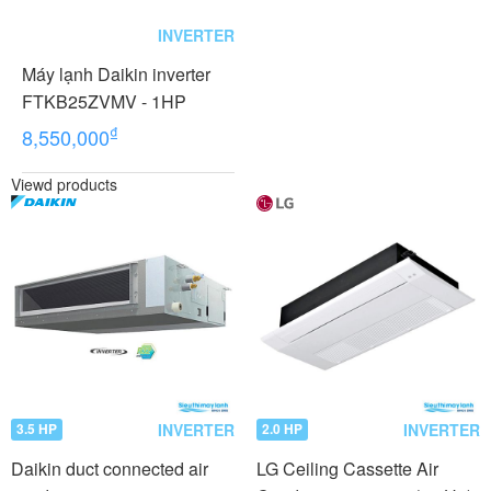
INVERTER
Máy lạnh Daikin inverter
FTKB25ZVMV - 1HP
₫
8,550,000
Viewd products
INVERTER
INVERTER
3.5 HP
2.0 HP
Daikin duct connected air
LG Ceiling Cassette Air