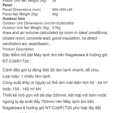
Indoor Unit Net Weight (Kg)
26
Panel
Panel Dimensions (mm)
950×950×45
Panel Net Weight (Kg)
6kg
Outdoor Unit
Outdoor Unit Dimensions (mm)
910x360x805
Outdoor Unit Net Weight (Kg)
57Kg
Area and air volume calculated by room in ideal conditions,
closed room, concrete wall, good insulation, no direct
ventilation wc, washbasin...
Product Description
Đặc điểm nổi bật Máy lạnh âm trần Nagakawa 8 hướng gió
NT-C36R1T20 :
Cánh đảo gió tự động 360 độ làm lạnh nhanh, dễ chịu.
Loại máy: 1 chiều làm lạnh
Công suất 4Hp (4 ngựa) có thể làm mát diện tích 50 - 54 m²
hoặc 150 - 162 m³ khí
Thiết kế nhỏ gọn với bề dày 250mm, kết hợp với bơm nước
ngưng tụ áp suất đẩy 750mm nên Máy lạnh âm trần
Nagakawa 8 hướng gió NT-C36R1T20 phù hợp lắp đặt