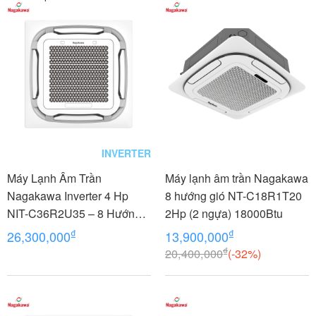
INVERTER
Máy Lạnh Âm Trần
Máy lạnh âm trần Nagakawa
Nagakawa Inverter 4 Hp
8 hướng gió NT-C18R1T20
NIT-C36R2U35 – 8 Hướng
2Hp (2 ngựa) 18000Btu
Thổi
₫
₫
26,300,000
13,900,000
₫
20,400,000
(-32%)