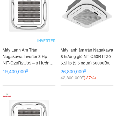
INVERTER
Máy Lạnh Âm Trần
Máy lạnh âm trần Nagakawa
Nagakawa Inverter 3 Hp
8 hướng gió NT-C50R1T20
NIT-C28R2U35 – 8 Hướng
5.5Hp (5.5 ngựa) 50000Btu
Thổi
₫
₫
19,400,000
26,800,000
₫
42,800,000
(-37%)