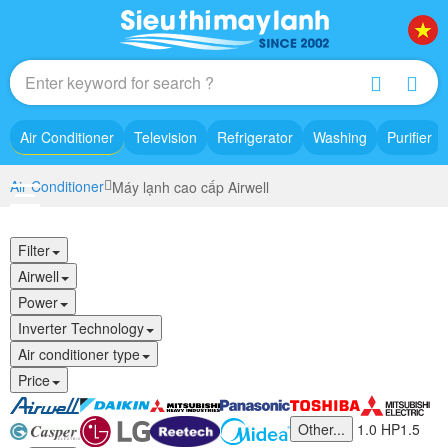
Air Conditioner
Television
Refrigerator
Washing
Purifier
Air Conditioner
Máy lạnh cao cấp Airwell
Filter
Airwell
Power
Inverter Technology
Air conditioner type
Price
Other...
1.0 HP
1.5