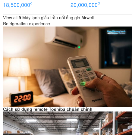
₫
₫
18,500,000
20,000,000
View all
9
Máy lạnh giấu trần nối ống gió Airwell
Refrigeration experience
Cách sử dụng remote Toshiba chuẩn chỉnh