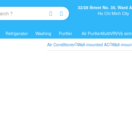
32/28 Street No. 35, Ward
Ho Chi Minh City
Refrigerator
Washing
Purifier
Air Purifier
Multi
VRV
Vệ sinh
Air Conditioner
Wall-mounted AC
Wall-moun