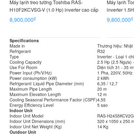
Máy lạnh treo tường Toshiba RAS-
Máy lạnh T
H10F2KCVSG-V (1.0 Hp) inverter cao cấp
inverter 1.5
₫
₫
8,900,000
9,800,000
Specifications
Made in
Thương hiệu: Nhật 
Refrigerant
R32
Type
Inverter - Loại 1 ch
Cooling Capacity
2.5 Hp (2.5 Ngựa) 
Use For Room
Diện tích 31 - 35 
Power Input (Ph/V/Hz)
1 Pha, 220V, 50Hz
Power consumption (kW)
2 kWh
Refrigerant/ Liquid Pipe Diameter (mm)
6,35 / 12,7
Maximum Pipe Length
20 m
Maximum Elevation Length
12 m
Cooling Seasonal Performance Factor (CSPF)
4,55
Energy Efficiency Level
5 sao
Indoor Unit
Indoor Unit Model
RAS-H24S5KCV2G
Indoor Unit Dimensions (mm)
320 x 1050 x 250
Indoor Unit Net Weight (Kg)
14 Kg
Outdoor Unit