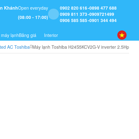
 An Khánh
Open everyday
0902 820 616
0898 477 688
0909 811 373
0909721499
(08:00 - 17:00)
0906 585 585
0901 344 494
 máy lạnh
Bảng giá
Interior
ted AC Toshiba
Máy lạnh Toshiba H24S5KCV2G-V inverter 2.5Hp