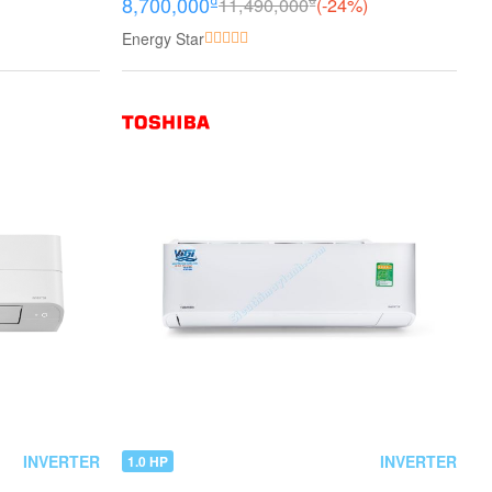
₫
8,700,000
11,490,000
(-24%)
Energy Star
INVERTER
INVERTER
1.0 HP