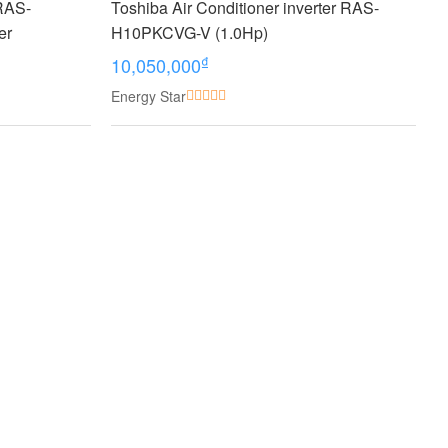
 RAS-
Toshiba Air Conditioner inverter RAS-
er
H10PKCVG-V (1.0Hp)
₫
10,050,000
Energy Star