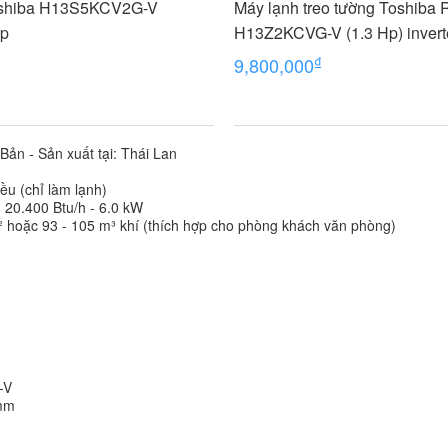
oshiba H13S5KCV2G-V
Máy lạnh treo tường Toshiba
Hp
H13Z2KCVG-V (1.3 Hp) invert
₫
9,800,000
Bản - Sản xuất tại: Thái Lan
iều (chỉ làm lạnh)
- 20.400 Btu/h - 6.0 kW
m² hoặc 93 - 105 m³ khí (thích hợp cho phòng khách văn phòng)
-V
 mm