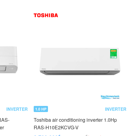
INVERTER
INVERTER
1.0 HP
 RAS-
Toshiba air conditioning inverter 1.0Hp
er
RAS-H10E2KCVG-V
₫