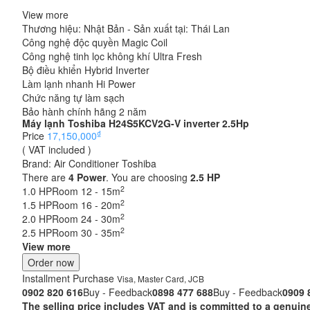
View more
Thương hiệu: Nhật Bản - Sản xuất tại: Thái Lan
Công nghệ độc quyền Magic Coil
Công nghệ tinh lọc không khí Ultra Fresh
Bộ điều khiển Hybrid Inverter
Làm lạnh nhanh Hi Power
Chức năng tự làm sạch
Bảo hành chính hãng 2 năm
Máy lạnh Toshiba H24S5KCV2G-V inverter 2.5Hp
₫
Price
17,150,000
( VAT included )
Brand:
Air Conditioner Toshiba
There are
4
Power
. You are choosing
2.5 HP
2
1.0 HP
Room 12 - 15m
2
1.5 HP
Room 16 - 20m
2
2.0 HP
Room 24 - 30m
2
2.5 HP
Room 30 - 35m
View more
Order now
Installment Purchase
Visa, Master Card, JCB
0902 820 616
Buy - Feedback
0898 477 688
Buy - Feedback
0909 
The selling price includes VAT and is committed to a ge