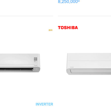
₫
8,250,000
INVERTER