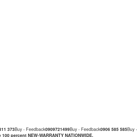
811 373
Buy - Feedback
0909721499
Buy - Feedback
0906 585 585
Buy 
nuine 100 percent NEW-WARRANTY NATIONWIDE.