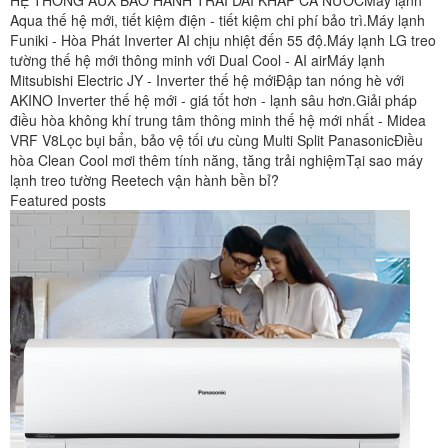
HỆ THỐNG AUX BẢO HÀNH TRẢI DÀI KHẮP CẢ NƯỚC
Máy lạnh
Aqua thế hệ mới, tiết kiệm điện - tiết kiệm chi phí bảo trì.
Máy lạnh
Funiki - Hòa Phát Inverter AI chịu nhiệt đến 55 độ.
Máy lạnh LG treo
tường thế hệ mới thông minh với Dual Cool - AI air
Máy lạnh
Mitsubishi Electric JY - Inverter thế hệ mới
Đập tan nóng hè với
AKINO Inverter thế hệ mới - giá tốt hơn - lạnh sâu hơn.
Giải pháp
điều hòa không khí trung tâm thông minh thế hệ mới nhất - Midea
VRF V8
Lọc bụi bẩn, bảo vệ tối ưu cùng Multi Split Panasonic
Điều
hòa Clean Cool mơi thêm tính năng, tăng trải nghiệm
Tại sao máy
lạnh treo tường Reetech vận hành bền bỉ?
Featured posts