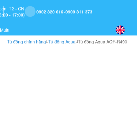
pen: T2 - CN
0902 820 616
0909 811 373
8:00 - 17:00)
Multi
Tủ đông chính hãng
Tủ đông Aqua
Tủ đông Aqua AQF-R490