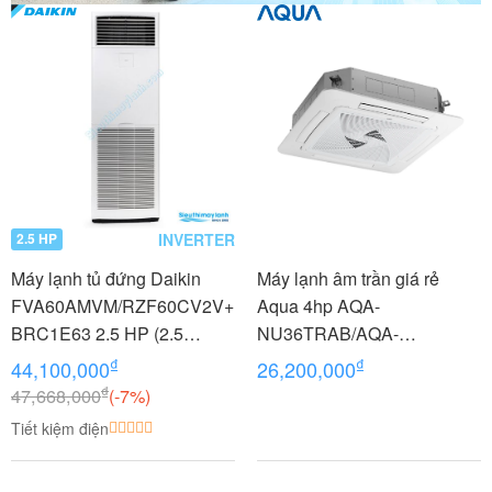
INVERTER
2.5 HP
Máy lạnh tủ đứng Daikin
Máy lạnh âm trần giá rẻ
FVA60AMVM/RZF60CV2V+
Aqua 4hp AQA-
BRC1E63 2.5 HP (2.5
NU36TRAB/AQA-
Ngựa) Inverter 1 Pha
NC36TRN/PB-950QB
₫
₫
44,100,000
26,200,000
₫
47,668,000
(-7%)
Tiết kiệm điện