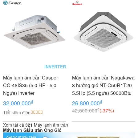
INVERTER
Máy lạnh âm trần Casper
Máy lạnh âm trần Nagakawa
CC-48IS35 (5.0 HP - 5.0
8 hướng gió NT-C50R1T20
Ngựa) Inverter
5.5Hp (5.5 ngựa) 50000Btu
₫
₫
32,000,000
26,800,000
₫
42,800,000
(-37%)
Tiết kiệm điện
Xem tất cả
321
Máy lạnh âm trần
Máy lạnh Giấu trần Ống Gió