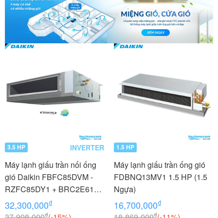
INVERTER
3.5 HP
1.5 HP
Máy lạnh giấu trần nối ống
Máy lạnh giấu trần ống gió
gió Daikin FBFC85DVM -
FDBNQ13MV1 1.5 HP (1.5
RZFC85DY1 + BRC2E61
Ngựa)
3.5 HP (3.5 Ngựa) Inverter -
₫
₫
32,300,000
16,700,000
3 pha
₫
₫
37,908,000
(-15%)
18,869,000
(-11%)