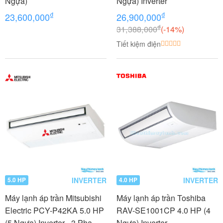
Ngựa)
Ngựa) Inverter
₫
₫
23,600,000
26,900,000
₫
31,388,000
(-14%)
Tiết kiệm điện
INVERTER
INVERTER
5.0 HP
4.0 HP
Máy lạnh áp trần Mitsubishi
Máy lạnh áp trần Toshiba
Electric PCY-P42KA 5.0 HP
RAV-SE1001CP 4.0 HP (4
(5 Ngựa) Inverter - 3 Pha
Ngựa) Inverter