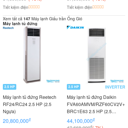
Tiết kiệm điện
Tiết kiệm điện
Xem tất cả
147
Máy lạnh Giấu trần Ống Gió
Máy lạnh tủ đứng
INVERTER
2.5 HP
2.5 HP
Máy lạnh tủ đứng Reetech
Máy lạnh tủ đứng Daikin
RF24/RC24 2.5 HP (2.5
FVA60AMVM/RZF60CV2V+
Ngựa)
BRC1E63 2.5 HP (2.5
Ngựa) Inverter 1 Pha
₫
₫
20,800,000
44,100,000
₫
47,668,000
(-7%)