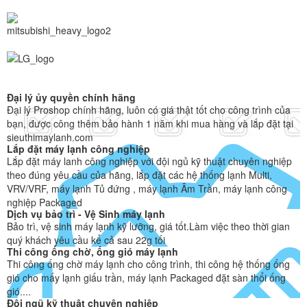
Đại lý ủy quyền chính hãng
Đại lý Proshop chính hãng, luôn có giá thật tốt cho công trình của
bạn, được công thêm bảo hành 1 năm khi mua hàng và lắp đặt tại
sieuthimaylanh.com
Lắp đặt máy lạnh công nghiệp
Lắp đặt máy lanh công nghiệp với đội ngủ kỹ thuật chuyên nghiệp
theo đúng yêu cầu của hãng, lắp đặt các hệ thống lạnh Multi,
VRV/VRF, máy lạnh Tủ đứng , máy lạnh Âm Trần, máy lạnh công
nghiệp Packaged
Dịch vụ bảo trì - Vệ Sinh máy lạnh
Bảo trì, vệ sinh máy lạnh kỹ lưỡng, giá tốt.Làm việc theo thời gian
quý khách yêu cầu kể cả sau 22g tối
Thi công ống chờ, ống gió máy lạnh
Thi công ống chờ máy lạnh cho công trình, thi công hệ thống ống
gió cho mấy lạnh giấu trần, máy lạnh Packaged đặt sàn thổi ống
gió....
Đội ngũ kỹ thuật chuyên nghiệp