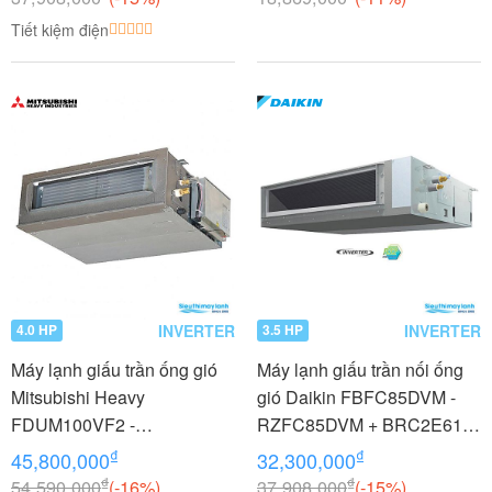
Tiết kiệm điện
INVERTER
INVERTER
4.0 HP
3.5 HP
Máy lạnh giấu trần ống gió
Máy lạnh giấu trần nối ống
Mitsubishi Heavy
gió Daikin FBFC85DVM -
FDUM100VF2 -
RZFC85DVM + BRC2E61
FDC100VNP 4.0 HP (4
3.5 HP (3.5 Ngựa) Inverter
₫
₫
45,800,000
32,300,000
Ngựa) Inverter
₫
₫
54,590,000
(-16%)
37,908,000
(-15%)