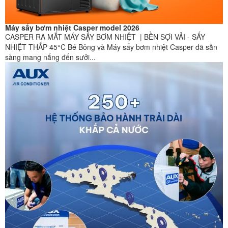
Máy sấy bơm nhiệt Casper model 2026
CASPER RA MẮT MÁY SẤY BƠM NHIỆT | BỀN SỢI VẢI - SẤY
NHIỆT THẤP 45°C Bé Bông và Máy sấy bơm nhiệt Casper đã sẵn
sàng mang nắng đến sưởi...