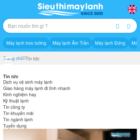
Máy lạnh treo tường
Máy lạnh Âm Trần
Máy lạnh Đứng
Máy
Trang chủ
Tin tức
Tin tức
Dịch vụ vệ sinh máy lạnh
Giao hàng máy lạnh đi tỉnh nhanh
Kinh nghiệm hay
Kỹ thuật lạnh
Tin công ty
Tin khuyến mãi
Tin ngành lạnh
Tuyển dụng