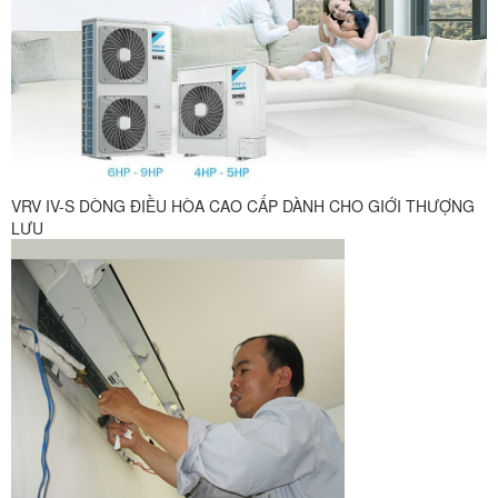
VRV IV-S DÒNG ĐIỀU HÒA CAO CẤP DÀNH CHO GIỚI THƯỢNG
LƯU