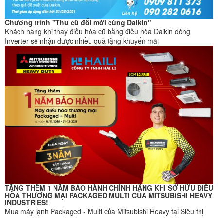
Chương trình "Thu cũ đổi mới cùng Daikin"
Khách hàng khi thay điều hòa cũ bằng điều hòa Daikin dòng
Inverter sẽ nhận được nhiều quà tặng khuyến mãi
TẶNG THÊM 1 NĂM BẢO HÀNH CHÍNH HÃNG KHI SỞ HỮU ĐIỀU
HÒA THƯƠNG MẠI PACKAGED MULTI CỦA MITSUBISHI HEAVY
INDUSTRIES!
Mua máy lạnh Packaged - Multi của Mitsubishi Heavy tại Siêu thị