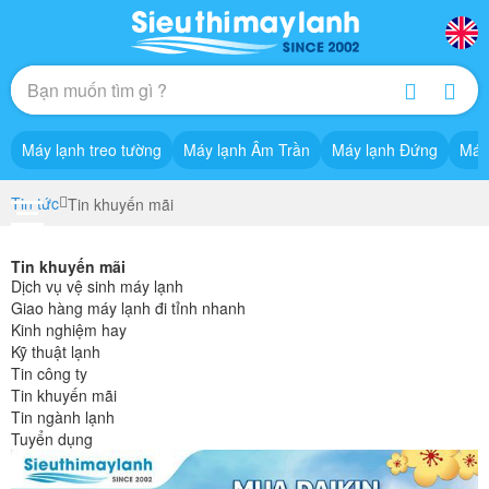
Máy lạnh treo tường
Máy lạnh Âm Trần
Máy lạnh Đứng
Máy
Tin tức
Tin khuyến mãi
Tin khuyến mãi
Dịch vụ vệ sinh máy lạnh
Giao hàng máy lạnh đi tỉnh nhanh
Kinh nghiệm hay
Kỹ thuật lạnh
Tin công ty
Tin khuyến mãi
Tin ngành lạnh
Tuyển dụng