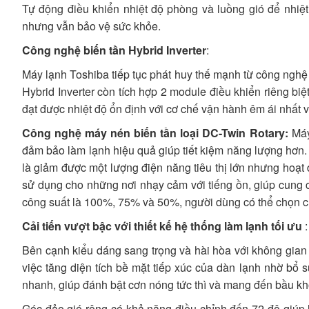
Tự động điều khiển nhiệt độ phòng và luồng gió để nhi
nhưng vẫn bảo vệ sức khỏe.
Công nghệ biến tần Hybrid Inverter
:
Máy lạnh Toshiba tiếp tục phát huy thế mạnh từ công nghệ 
Hybrid Inverter còn tích hợp 2 module điều khiển riêng b
đạt được nhiệt độ ổn định với cơ chế vận hành êm ái nhất v
Công nghệ máy nén biến tần loại DC-Twin Rotary:
Máy
đảm bảo làm lạnh hiệu quả giúp tiết kiệm năng lượng hơn. 
là giảm được một lượng điện năng tiêu thị lớn nhưng hoạt
sử dụng cho những nơi nhạy cảm với tiếng ồn, giúp cung cấp hiê
công suất là 100%, 75% và 50%, người dùng có thể chọn chế
Cải tiến vượt bậc với thiết kế hệ thống làm lạnh tối ưu
:
Bên cạnh kiểu dáng sang trọng và hài hòa với không gian s
việc tăng diện tích bề mặt tiếp xúc của dàn lạnh nhờ bổ 
nhanh, giúp đánh bật cơn nóng tức thì và mang đến bầu kh
Góc đảo gió rộng có khả năng điều chỉnh đến 72 độ giúp l