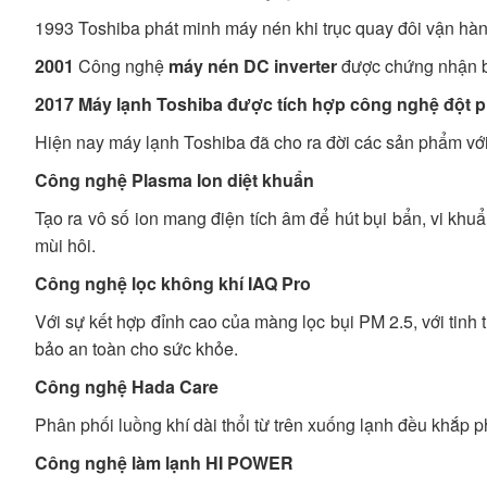
1993 Toshiba phát minh máy nén khi trục quay đôi vận hành
2001
Công nghệ
máy nén DC inverter
được chứng nhận bở
2017 Máy lạnh Toshiba được tích hợp công nghệ đột phá
Hiện nay máy lạnh Toshiba đã cho ra đời các sản phẩm với
Công nghệ Plasma Ion diệt khuẩn
Tạo ra vô số ion mang điện tích âm để hút bụi bẩn, vi khu
mùi hôi.
Công nghệ lọc không khí IAQ Pro
Với sự kết hợp đỉnh cao của màng lọc bụi PM 2.5, với tinh
bảo an toàn cho sức khỏe.
Công nghệ Hada Care
Phân phối luồng khí dài thổi từ trên xuống lạnh đều khắp p
Công nghệ làm lạnh HI POWER