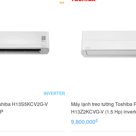
INVERTER
oshiba H13S5KCV2G-V
Máy lạnh treo tường Toshiba
HP
H13Z2KCVG-V (1.5 Hp) invert
₫
9,800,000