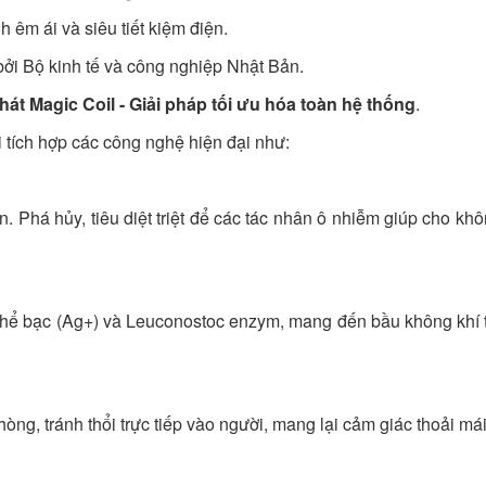
 êm ái và siêu tiết kiệm điện.
i Bộ kinh tế và công nghiệp Nhật Bản.
t Magic Coil - Giải pháp tối ưu hóa toàn hệ thống
.
 tích hợp các công nghệ hiện đại như:
ẩn. Phá hủy, tiêu diệt triệt để các tác nhân ô nhiễm giúp cho k
 thể bạc (Ag+) và Leuconostoc enzym, mang đến bầu không khí tro
hòng, tránh thổi trực tiếp vào người, mang lại cảm giác thoải m