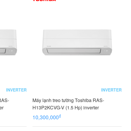
INVERTER
INVERTER
 RAS-
Máy lạnh treo tường Toshiba RAS-
er
H13P2KCVG-V (1.5 Hp) inverter
₫
10,300,000