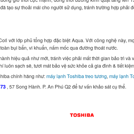
đã tạo sự thoải mái cho người sử dụng, tránh trường hợp phải đố
il với lớp phủ tổng hợp đặc biệt Aqua. Với công nghệ này, mọi
n toàn bụi bẩn, vi khuẩn, nấm mốc qua đường thoát nước.
nh hiệu quả như mới, tránh việc phải mất thời gian bảo trì và v
 luôn sạch sẽ, tươi mát bảo vệ sức khỏe cả gia đình & tiết kiệ
shiba chính hãng như:
máy lạnh Toshiba treo tương
,
máy lạnh To
373
, 57 Song Hành. P. An Phú Q2 để tư vấn khảo sát cụ thể.