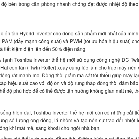
ệt độ bên trong căn phòng nhanh chóng đạt được nhiệt độ the
biến tần Hybrid Inverter cho dòng sản phẩm mới nhất của mình.
iệt PAM (đẩy mạnh công suất) và PWM (tối ưu hóa hiệu suất) c
à tiết kiệm điện lên đến 50% điện năng.
 lạnh Toshiba inverter thế hệ mới sử dụng công nghệ DC Twin
Hai con lăn ( Twin Roller) xoay cùng lúc làm cho trục máy nén x
 động rất mạnh mẽ. Đồng thời giảm ma sát tối thiểu giúp máy lạ
̣u suất cao với độ ồn và độ rung thấp đồng thời đảm bảo k
 độ phù hợp để có thể được tận hưởng không gian mát mẻ, thoải
ống hiện đại, Toshiba Inverter thế hệ mới còn có những cải tiế
sung số lượng ống đồng, lá nhôm và tạo nên sự trao đổi nhiệt
ông khí mát mẻ, sảng khoái cho ngôi nhà bạn.
uồng gió thổi cực mạnh, đồng thời đường kính quạt tăng lên 1