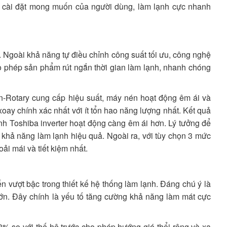
o cài đặt mong muốn của người dùng, làm lạnh cực nhanh
 Ngoài khả năng tự điều chỉnh công suất tối ưu, công nghệ
ho phép sản phẩm rút ngắn thời gian làm lạnh, nhanh chóng
-Rotary cung cấp hiệu suất, máy nén hoạt động êm ái và
oay chính xác nhất với ít tổn hao năng lượng nhất. Kết quả
nh Toshiba inverter hoạt động càng êm ái hơn. Lý tưởng để
hả năng làm lạnh hiệu quả. Ngoài ra, với tùy chọn 3 mức
 mái và tiết kiệm nhất.
n vượt bậc trong thiết kế hệ thống làm lạnh. Đáng chú ý là
 lớn. Đây chính là yếu tố tăng cường khả năng làm mát cực
3% so với thế hệ trước cho phép hướng gió thổi rộng và xa