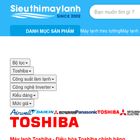
Máy lạnh treo tường
Máy lạnh
DANH MỤC SẢN PHẨM
Bộ lọc
Toshiba
Công suất làm lạnh
Công nghệ Inverter
Kiểu dáng
Mức giá
Máy lạnh Toshiba - Điều hòa Toshiba chính hãng