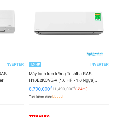
INVERTER
INVERTER
1.0 HP
 RAS-
Máy lạnh treo tường Toshiba RAS-
er
H10E2KCVG-V (1.0 HP - 1.0 Ngựa)
Inverter
₫
₫
8,700,000
11,490,000
(-24%)
Tiết kiệm điện