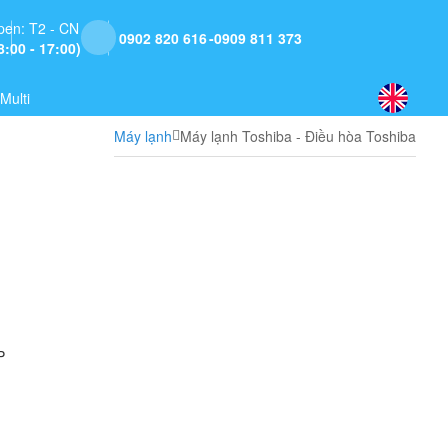
pen: T2 - CN
0902 820 616
0909 811 373
8:00 - 17:00)
Multi
Máy lạnh
Máy lạnh Toshiba - Điều hòa Toshiba
P