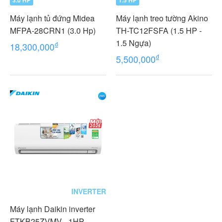
3.0 HP
1.5 HP
Máy lạnh tủ đứng Midea
Máy lạnh treo tường Akino
MFPA-28CRN1 (3.0 Hp)
TH-TC12FSFA (1.5 HP -
1.5 Ngựa)
₫
18,300,000
₫
5,500,000
INVERTER
Máy lạnh Daikin inverter
FTKB25ZVMV - 1HP