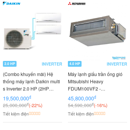
INVERTER
INVERTER
2.0 HP
4.0 HP
(Combo khuyến mãi) Hệ
Máy lạnh giấu trần ống gió
thống máy lạnh Daikin multi
Mitsubishi Heavy
s Inverter 2.0 HP (2HP
FDUM100VF2 -
Ngựa) - 1 dàn nóng 2 dàn
FDC100VNP 4.0 HP (4
₫
₫
19,500,000
45,800,000
lạnh (1.0 + 1.0 HP (1 Ngựa)
Ngựa) Inverter
₫
₫
25,000,000
(-22%)
54,590,000
(-16%)
MKC50RVMV-
Tiết kiệm điện
Tiết kiệm điện
CTKC25RVMV+CTKC25RV
MV