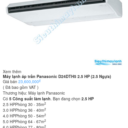
Xem thêm
Máy lạnh áp trần Panasonic D24DTH5 2.5 HP (2.5 Ngựa)
₫
Giá bán
23,600,000
( Đã bao gồm VAT )
Thương hiệu:
Máy lạnh Panasonic
Có
5
Công suất làm lạnh
. Bạn đang chọn
2.5 HP
2
2.5 HP
Phòng 30 - 35m
2
3.0 HP
Phòng 36 - 40m
2
4.0 HP
Phòng 50 - 54m
2
5.0 HP
Phòng 64 - 67m
2
6.0 HP
Phòng 77 - 80m