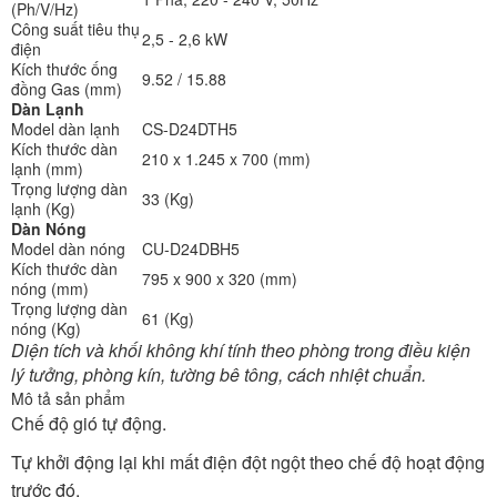
(Ph/V/Hz)
Công suất tiêu thụ
2,5 - 2,6 kW
điện
Kích thước ống
9.52 / 15.88
đồng Gas (mm)
Dàn Lạnh
Model dàn lạnh
CS-D24DTH5
Kích thước dàn
210 x 1.245 x 700 (mm)
lạnh (mm)
Trọng lượng dàn
33 (Kg)
lạnh (Kg)
Dàn Nóng
Model dàn nóng
CU-D24DBH5
Kích thước dàn
795 x 900 x 320 (mm)
nóng (mm)
Trọng lượng dàn
61 (Kg)
nóng (Kg)
Diện tích và khối không khí tính theo phòng trong điều kiện
lý tưởng, phòng kín, tường bê tông, cách nhiệt chuẩn.
Mô tả sản phẩm
Chế độ gió tự động.
Tự khởi động lại khi mất điện đột ngột theo chế độ hoạt động
trước đó.