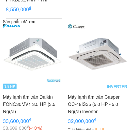
₫
8,550,000
Sản phẩm đã xem
INVERTER
3.5 HP
Máy lạnh âm trần Daikin
Máy lạnh âm trần Casper
FCNQ30MV1 3.5 HP (3.5
CC-48IS35 (5.0 HP - 5.0
Ngựa)
Ngựa) Inverter
₫
₫
33,600,000
32,000,000
₫
38,609,000
(-13%)
Tiết kiệm điện