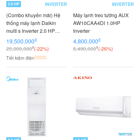
INVERTER
INVERTER
2.0 HP
(Combo khuyến mãi) Hệ
Máy lạnh treo tường AUX
thống máy lạnh Daikin
AW10CAA4DI 1.0HP
multi s Inverter 2.0 HP
Inverter
(2HP Ngựa) - 1 dàn nóng 2
₫
₫
19,500,000
4,800,000
dàn lạnh (1.0 + 1.0 HP (1
₫
₫
25,000,000
(-22%)
6,490,000
(-26%)
Ngựa) MKC50RVMV-
Tiết kiệm điện
CTKC25RVMV+CTKC25R
VMV