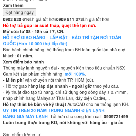
Xem thêm
Đặt hàng ngay
0902 820 616
Lh giá tốt hơn
0909 811 373
Lh giá tốt hơn
Hỗ trợ trả góp lãi suất thấp, quẹt thẻ tận nơi.
Mở cửa từ 08 - 18h cả T7, CN.
HỖ TRỢ GIAO HÀNG - LẮP ĐẶT - BẢO TRÌ TẬN NƠI TOÀN
QUỐC (Hơn 10.000 thợ lắp đặt)
Bảo hành chính hãng, hệ thống trạm BH toàn quốc tận nhà quý
khách:
01 năm.
Xem điểm bảo hành
Thùng máy lạnh nguyên đai - nguyên kiện theo tiêu chuẩn NSX
Cam kết sản phẩm chính hãng
mới 100%
.
- Miễn phí
vận chuyển nội thành TP. HCM (cũ).
- Hỗ trợ giao hàng
lắp đặt nhanh - ngoài giờ
theo yêu cầu.
- Kỹ thuật đào tạo từ hãng, chỉ sử dụng ống đồng dày ≥ 0.71mm,
nhập chính hãng Malaysia/ Thái Lan, dây điện Cadivi,...
Hỗ trợ thiết kế bản vẽ kỹ thuật
AutoCAD cho hệ thống lạnh KH.
UY TÍN TRÊN 20 NĂM TRONG NGÀNH ĐIỆN LẠNH.
BẢNG GIÁ MÁY LẠNH
Tốt hơn cho công trình call:
0909721499
Luôn trung thực trong KD, nói không với hàng ảo - giá ảo
Sản phẩm tương tự