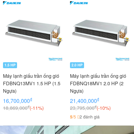
1.5 HP
2.0 HP
Máy lạnh giấu trần ống gió
Máy lạnh giấu trần ống gió
FDBNQ13MV1 1.5 HP (1.5
FDBNQ18MV1 2.0 HP (2
Ngựa)
Ngựa)
₫
₫
16,700,000
21,400,000
₫
₫
18,869,000
(-11%)
23,795,000
(-10%)
5
/5
2 đánh giá