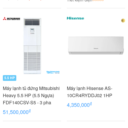
5.5 HP
Máy lạnh tủ đứng Mitsubishi
Máy lạnh Hisense AS-
Heavy 5.5 HP (5.5 Ngựa)
10CR4RYDDJ02 1HP
FDF140CSV-S5 - 3 pha
₫
4,350,000
₫
51,500,000