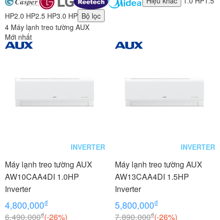
Hiệu khác
1.0 HP
1.5
HP
2.0 HP
2.5 HP
3.0 HP
Bộ lọc
4 Máy lạnh treo tường AUX
Mới nhất
INVERTER
INVERTER
Máy lạnh treo tường AUX
Máy lạnh treo tường AUX
AW10CAA4DI 1.0HP
AW13CAA4DI 1.5HP
Inverter
Inverter
₫
₫
4,800,000
5,800,000
₫
₫
6,490,000
(-26%)
7,890,000
(-26%)