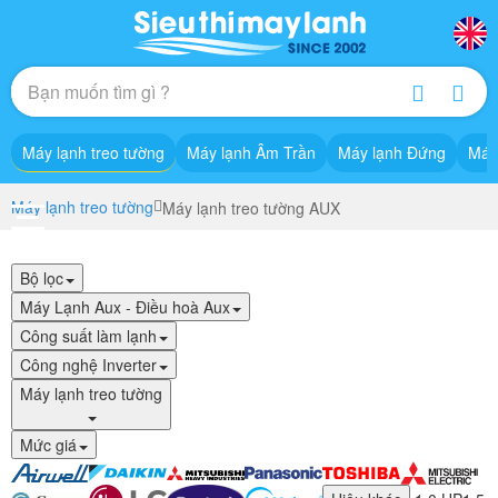
Máy lạnh treo tường
Máy lạnh Âm Trần
Máy lạnh Đứng
Máy
Máy lạnh treo tường
Máy lạnh treo tường AUX
Bộ lọc
Máy Lạnh Aux - Điều hoà Aux
Công suất làm lạnh
Công nghệ Inverter
Máy lạnh treo tường
Mức giá