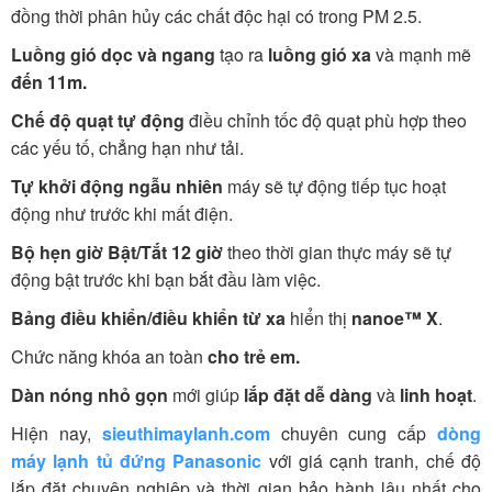
đồng thời phân hủy các chất độc hại có trong PM 2.5.
Luồng gió dọc và ngang
tạo ra
luồng gió xa
và mạnh mẽ
đến 11m.
Chế độ quạt tự động
điều chỉnh tốc độ quạt phù hợp theo
các yếu tố, chẳng hạn như tải.
Tự khởi động ngẫu nhiên
máy sẽ tự động tiếp tục hoạt
động như trước khi mất điện.
Bộ hẹn giờ Bật/Tắt 12 giờ
theo thời gian thực máy sẽ tự
động bật trước khi bạn bắt đầu làm việc.
Bảng điều khiển/điều khiển từ xa
hiển thị
nanoe™ X
.
Chức năng khóa an toàn
cho trẻ em.
Dàn nóng nhỏ gọn
mới giúp
lắp đặt dễ dàng
và
linh hoạt
.
Hiện nay,
sieuthimaylanh.com
chuyên cung cấp
dòng
máy lạnh tủ đứng Panasonic
với giá cạnh tranh, chế độ
lắp đặt chuyên nghiệp và thời gian bảo hành lâu nhất cho