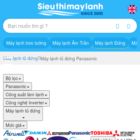
Máy lạnh treo tường
Máy lạnh Âm Trần
Máy lạnh Đứng
Máy
Máy lạnh tủ đứng
Máy lạnh tủ đứng Panasonic
Bộ lọc
Panasonic
Công suất làm lạnh
Công nghệ Inverter
Máy lạnh tủ đứng
Mức giá