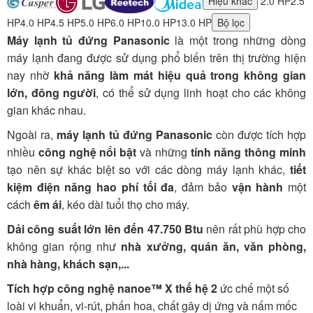
Hiệu khác
2.0 HP
2.5
HP
4.0 HP
4.5 HP
5.0 HP
6.0 HP
10.0 HP
13.0 HP
Bộ lọc
Máy lạnh tủ đứng Panasonic
là một trong những dòng
máy lạnh đang được sử dụng phổ biến trên thị trường hiện
nay nhờ
khả năng làm mát hiệu quả trong không gian
lớn, đông người
, có thể sử dụng linh hoạt cho các không
gian khác nhau.
Ngoài ra,
máy lạnh tủ đứng Panasonic
còn được tích hợp
nhiều
công nghệ nổi bật
và những
tính năng thông minh
tạo nên sự khác biệt so với các dòng máy lạnh khác,
tiết
kiệm điện năng hao phí tối đa
, đảm bảo
vận hành
một
cách
êm ái
, kéo dài tuổi thọ cho máy.
Dải công suất lớn lên đến 47.750 Btu
nên rất phù hợp cho
không gian rộng như
nhà xưởng, quán ăn, văn phòng,
nhà hàng, khách sạn,...
Tích hợp công nghệ nanoe™ X thế hệ 2
ức chế một số
loài vi khuẩn, vi-rút, phấn hoa, chất gây dị ứng và nấm mốc