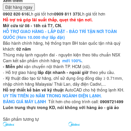
Xem thêm
Đặt hàng ngay
0902 820 616
Lh giá tốt hơn
0909 811 373
Lh giá tốt hơn
Hỗ trợ trả góp lãi suất thấp, quẹt thẻ tận nơi.
Mở cửa từ 08 - 18h cả T7, CN.
HỖ TRỢ GIAO HÀNG - LẮP ĐẶT - BẢO TRÌ TẬN NƠI TOÀN
QUỐC (Hơn 10.000 thợ lắp đặt)
Bảo hành chính hãng, hệ thống trạm BH toàn quốc tận nhà quý
khách:
02 năm
Thùng máy lạnh nguyên đai - nguyên kiện theo tiêu chuẩn NSX
Cam kết sản phẩm chính hãng
mới 100%
.
- Miễn phí
vận chuyển nội thành TP. HCM (cũ).
- Hỗ trợ giao hàng
lắp đặt nhanh - ngoài giờ
theo yêu cầu.
- Kỹ thuật đào tạo từ hãng, chỉ sử dụng ống đồng dày ≥ 0.71mm,
nhập chính hãng Malaysia/ Thái Lan, dây điện Cadivi,...
Hỗ trợ thiết kế bản vẽ kỹ thuật
AutoCAD cho hệ thống lạnh KH.
UY TÍN TRÊN 20 NĂM TRONG NGÀNH ĐIỆN LẠNH.
BẢNG GIÁ MÁY LẠNH
Tốt hơn cho công trình call:
0909721499
Luôn trung thực trong KD, nói không với hàng ảo - giá ảo
Sản phẩm tương tự