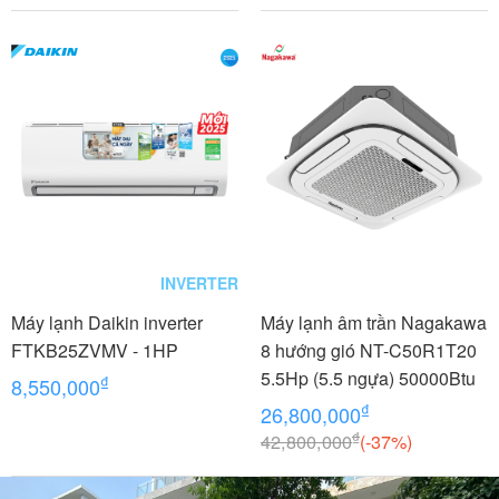
INVERTER
Máy lạnh Daikin inverter
Máy lạnh âm trần Nagakawa
FTKB25ZVMV - 1HP
8 hướng gió NT-C50R1T20
5.5Hp (5.5 ngựa) 50000Btu
₫
8,550,000
₫
26,800,000
₫
42,800,000
(-37%)