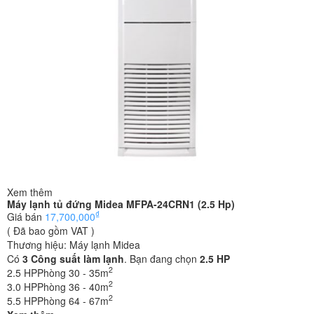
Xem thêm
Máy lạnh tủ đứng Midea MFPA-24CRN1 (2.5 Hp)
₫
Giá bán
17,700,000
( Đã bao gồm VAT )
Thương hiệu:
Máy lạnh Midea
Có
3
Công suất làm lạnh
. Bạn đang chọn
2.5 HP
2
2.5 HP
Phòng 30 - 35m
2
3.0 HP
Phòng 36 - 40m
2
5.5 HP
Phòng 64 - 67m