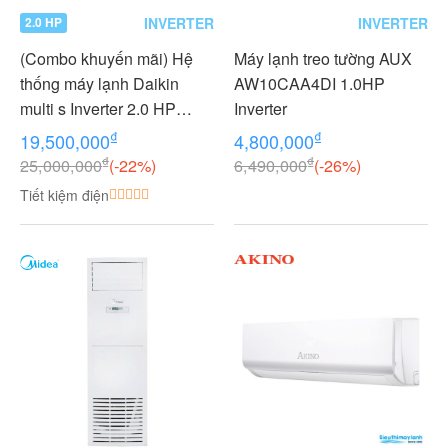
INVERTER
INVERTER
2.0 HP
(Combo khuyến mãi) Hệ
Máy lạnh treo tường AUX
thống máy lạnh Daikin
AW10CAA4DI 1.0HP
multi s Inverter 2.0 HP
Inverter
(2HP Ngựa) - 1 dàn nóng 2
₫
₫
19,500,000
4,800,000
dàn lạnh (1.0 + 1.0 HP (1
₫
₫
25,000,000
(-22%)
6,490,000
(-26%)
Ngựa) MKC50RVMV-
Tiết kiệm điện
CTKC25RVMV+CTKC25R
VMV