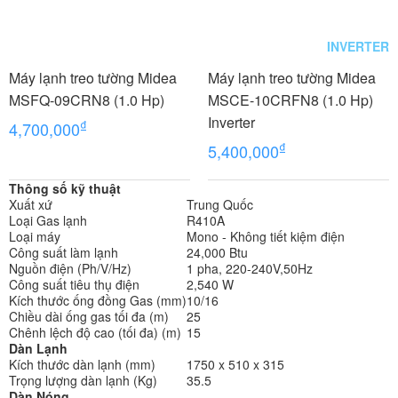
INVERTER
Máy lạnh treo tường Midea
Máy lạnh treo tường Midea
MSFQ-09CRN8 (1.0 Hp)
MSCE-10CRFN8 (1.0 Hp)
Inverter
₫
4,700,000
₫
5,400,000
Thông số kỹ thuật
Xuất xứ
Trung Quốc
Loại Gas lạnh
R410A
Loại máy
Mono - Không tiết kiệm điện
Công suất làm lạnh
24,000 Btu
Nguồn điện (Ph/V/Hz)
1 pha, 220-240V,50Hz
Công suất tiêu thụ điện
2,540 W
Kích thước ống đồng Gas (mm)
10/16
Chiều dài ống gas tối đa (m)
25
Chênh lệch độ cao (tối đa) (m)
15
Dàn Lạnh
Kích thước dàn lạnh (mm)
1750 x 510 x 315
Trọng lượng dàn lạnh (Kg)
35.5
Dàn Nóng