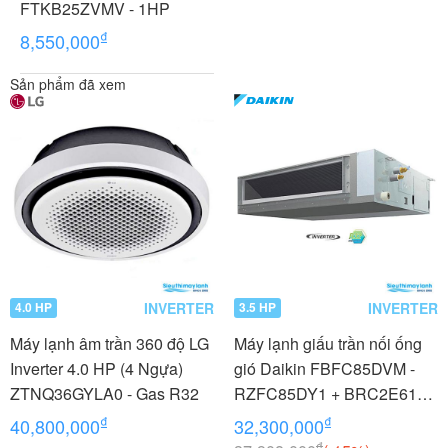
FTKB25ZVMV - 1HP
₫
8,550,000
Sản phẩm đã xem
INVERTER
INVERTER
4.0 HP
3.5 HP
Máy lạnh âm trần 360 độ LG
Máy lạnh giấu trần nối ống
Inverter 4.0 HP (4 Ngựa)
gió Daikin FBFC85DVM -
ZTNQ36GYLA0 - Gas R32
RZFC85DY1 + BRC2E61
3.5 HP (3.5 Ngựa) Inverter -
₫
₫
40,800,000
32,300,000
3 pha
₫