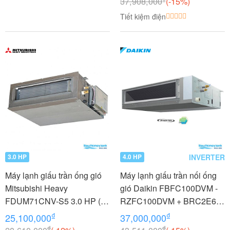
37,908,000
(-15%)
Tiết kiệm điện
INVERTER
3.0 HP
4.0 HP
Máy lạnh giấu trần ống gió
Máy lạnh giấu trần nối ống
Mitsubishi Heavy
gió Daikin FBFC100DVM -
FDUM71CNV-S5 3.0 HP (3
RZFC100DVM + BRC2E61
Ngựa)
4.0 HP (4 Ngựa) Inverter
₫
₫
25,100,000
37,000,000
₫
₫
28,610,000
(-12%)
43,511,000
(-15%)