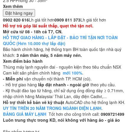
2.5 HP
Phòng 30 - 35m
Xem thêm
Đặt hàng ngay
0902 820 616
Lh giá tốt hơn
0909 811 373
Lh giá tốt hơn
Hỗ trợ trả góp lãi suất thấp, quẹt thẻ tận nơi.
Mở cửa từ 08 - 18h cả T7, CN.
HỖ TRỢ GIAO HÀNG - LẮP ĐẶT - BẢO TRÌ TẬN NƠI TOÀN
QUỐC (Hơn 10.000 thợ lắp đặt)
Bảo hành chính hãng, hệ thống trạm BH toàn quốc tận nhà quý
khách:
3 năm thân máy, 5 năm máy nén.
Xem điểm bảo hành
Thùng máy lạnh nguyên đai - nguyên kiện theo tiêu chuẩn NSX
Cam kết sản phẩm chính hãng
mới 100%
.
- Miễn phí
vận chuyển nội thành TP. HCM (cũ).
- Hỗ trợ giao hàng
lắp đặt nhanh - ngoài giờ
theo yêu cầu.
- Kỹ thuật đào tạo từ hãng, chỉ sử dụng ống đồng dày ≥ 0.71mm,
nhập chính hãng Malaysia/ Thái Lan, dây điện Cadivi,...
Hỗ trợ thiết kế bản vẽ kỹ thuật
AutoCAD cho hệ thống lạnh KH.
UY TÍN TRÊN 20 NĂM TRONG NGÀNH ĐIỆN LẠNH.
BẢNG GIÁ MÁY LẠNH
Tốt hơn cho công trình call:
0909721499
Luôn trung thực trong KD, nói không với hàng ảo - giá ảo
Sản phẩm tương tự