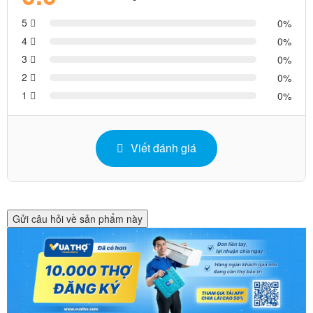
5
0
4
0
3
0
2
0
1
0
Viết đánh giá
Gửi câu hỏi về sản phẩm này