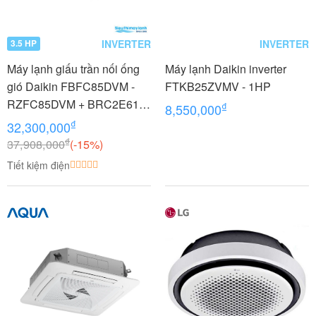
INVERTER
INVERTER
3.5 HP
Máy lạnh giấu trần nối ống
Máy lạnh Daikin inverter
gió Daikin FBFC85DVM -
FTKB25ZVMV - 1HP
RZFC85DVM + BRC2E61
₫
8,550,000
3.5 HP (3.5 Ngựa) Inverter
₫
32,300,000
₫
37,908,000
(-15%)
Tiết kiệm điện