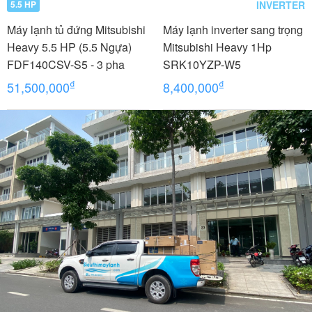
INVERTER
5.5 HP
Máy lạnh tủ đứng Mitsubishi
Máy lạnh inverter sang trọng
Heavy 5.5 HP (5.5 Ngựa)
Mitsubishi Heavy 1Hp
FDF140CSV-S5 - 3 pha
SRK10YZP-W5
₫
₫
51,500,000
8,400,000