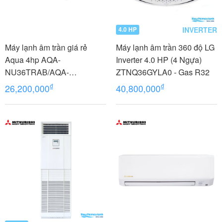
INVERTER
4.0 HP
Máy lạnh âm trần giá rẻ
Máy lạnh âm trần 360 độ LG
Aqua 4hp AQA-
Inverter 4.0 HP (4 Ngựa)
NU36TRAB/AQA-
ZTNQ36GYLA0 - Gas R32
NC36TRN/PB-950QB
₫
₫
26,200,000
40,800,000