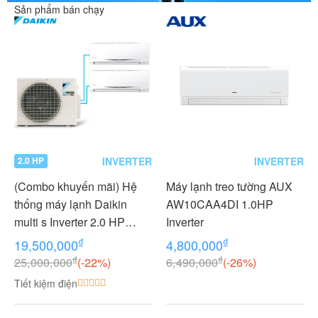
Sản phẩm bán chạy
INVERTER
INVERTER
2.0 HP
(Combo khuyến mãi) Hệ
Máy lạnh treo tường AUX
thống máy lạnh Daikin
AW10CAA4DI 1.0HP
multi s Inverter 2.0 HP
Inverter
(2HP Ngựa) - 1 dàn nóng 2
₫
₫
19,500,000
4,800,000
dàn lạnh (1.0 + 1.0 HP (1
₫
₫
25,000,000
(-22%)
6,490,000
(-26%)
Ngựa) MKC50RVMV-
Tiết kiệm điện
CTKC25RVMV+CTKC25R
VMV