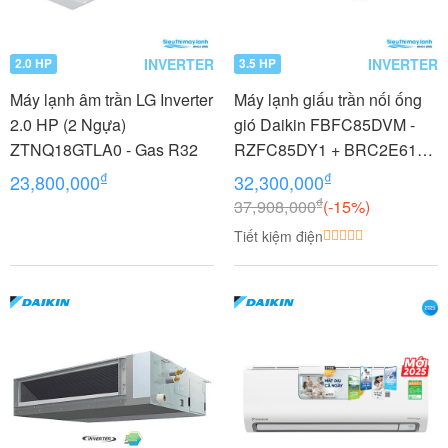
INVERTER
INVERTER
2.0 HP
3.5 HP
Máy lạnh âm trần LG Inverter
Máy lạnh giấu trần nối ống
2.0 HP (2 Ngựa)
gió Daikin FBFC85DVM -
ZTNQ18GTLA0 - Gas R32
RZFC85DY1 + BRC2E61
3.5 HP (3.5 Ngựa) Inverter -
₫
₫
23,800,000
32,300,000
3 pha
₫
37,908,000
(-15%)
Tiết kiệm điện