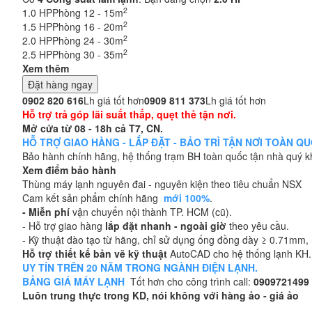
2
1.0 HP
Phòng 12 - 15m
2
1.5 HP
Phòng 16 - 20m
2
2.0 HP
Phòng 24 - 30m
2
2.5 HP
Phòng 30 - 35m
Xem thêm
Đặt hàng ngay
0902 820 616
Lh giá tốt hơn
0909 811 373
Lh giá tốt hơn
Hỗ trợ trả góp lãi suất thấp, quẹt thẻ tận nơi.
Mở cửa từ 08 - 18h cả T7, CN.
HỖ TRỢ GIAO HÀNG - LẮP ĐẶT - BẢO TRÌ TẬN NƠI TOÀN QUỐC
Bảo hành chính hãng, hệ thống trạm BH toàn quốc tận nhà quý 
Xem điểm bảo hành
Thùng máy lạnh nguyên đai - nguyên kiện theo tiêu chuẩn NSX
Cam kết sản phẩm chính hãng
mới 100%
.
- Miễn phí
vận chuyển nội thành TP. HCM (cũ).
- Hỗ trợ giao hàng
lắp đặt nhanh - ngoài giờ
theo yêu cầu.
- Kỹ thuật đào tạo từ hãng, chỉ sử dụng ống đồng dày ≥ 0.71mm, n
Hỗ trợ thiết kế bản vẽ kỹ thuật
AutoCAD cho hệ thống lạnh KH.
UY TÍN TRÊN 20 NĂM TRONG NGÀNH ĐIỆN LẠNH.
BẢNG GIÁ MÁY LẠNH
Tốt hơn cho công trình call:
0909721499
Luôn trung thực trong KD, nói không với hàng ảo - giá ảo