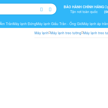
BẢO HÀNH CHÍNH HÃNG
O
Tận nơi toàn quốc
(0
 Âm Trần
Máy lạnh Đứng
Máy lạnh Giấu Trần - Ống Gió
Máy lạnh áp trần
Máy lạnh
Máy lạnh treo tường
Máy lạnh treo t