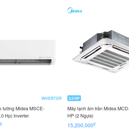
INVERTER
2.0 HP
eo tường Midea MSCE-
Máy lạnh âm trần Midea MC
0 Hp) Inverter
HP (2 Ngựa)
₫
₫
15,200,000