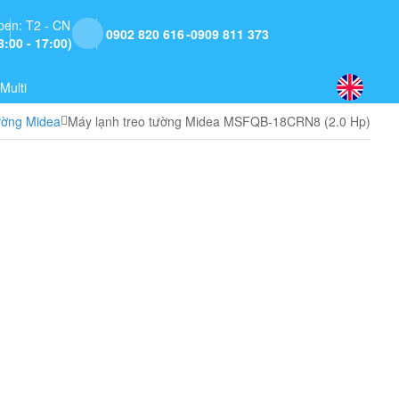
pen: T2 - CN
0902 820 616
0909 811 373
8:00 - 17:00)
Multi
ường Midea
Máy lạnh treo tường Midea MSFQB-18CRN8 (2.0 Hp)