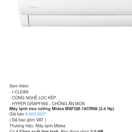
Xem thêm
- I-CLEAN
- CÔNG NGHỆ LỌC KÉP
- HYPER GRAPFINS - CHỐNG ĂN MÒN
Máy lạnh treo tường Midea MSFQB-18CRN8 (2.0 Hp)
₫
Giá bán
8,600,000
( Đã bao gồm VAT )
Thương hiệu:
Máy lạnh Midea
Có
4
Công suất làm lạnh
. Bạn đang chọn
2.0 HP