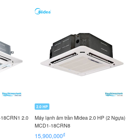
2.0 HP
D-18CRN1 2.0
Máy lạnh âm trần Midea 2.0 HP (2 Ngựa)
MCD1-18CRN8
₫
15,900,000