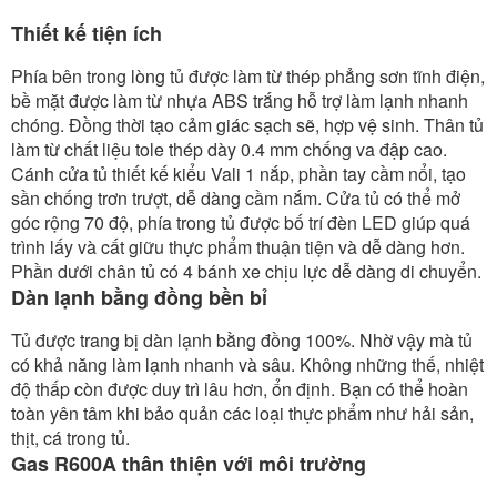
Thiết kế tiện ích
Phía bên trong lòng tủ được làm từ thép phẳng sơn tĩnh điện,
bề mặt được làm từ nhựa ABS trắng hỗ trợ làm lạnh nhanh
chóng. Đồng thời tạo cảm giác sạch sẽ, hợp vệ sinh. Thân tủ
làm từ chất liệu tole thép dày 0.4 mm chống va đập cao.
Cánh cửa tủ thiết kế kiểu Vali 1 nắp, phần tay cầm nổi, tạo
sần chống trơn trượt, dễ dàng cầm nắm. Cửa tủ có thể mở
góc rộng 70 độ, phía trong tủ được bố trí đèn LED giúp quá
trình lấy và cất giữu thực phẩm thuận tiện và dễ dàng hơn.
Phần dưới chân tủ có 4 bánh xe chịu lực dễ dàng di chuyển.
Dàn lạnh bằng đồng bền bỉ
Tủ được trang bị dàn lạnh bằng đồng 100%. Nhờ vậy mà tủ
có khả năng làm lạnh nhanh và sâu. Không những thế, nhiệt
độ thấp còn được duy trì lâu hơn, ổn định. Bạn có thể hoàn
toàn yên tâm khi bảo quản các loại thực phẩm như hải sản,
thịt, cá trong tủ.
Gas R600A thân thiện với môi trường