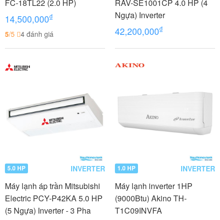
FC-18TL22 (2.0 HP)
RAV-SE1001CP 4.0 HP (4
Ngựa) Inverter
₫
14,500,000
₫
42,200,000
5
/5
4 đánh giá
INVERTER
INVERTER
5.0 HP
1.0 HP
Máy lạnh áp trần Mitsubishi
Máy lạnh inverter 1HP
Electric PCY-P42KA 5.0 HP
(9000Btu) Akino TH-
(5 Ngựa) Inverter - 3 Pha
T1C09INVFA