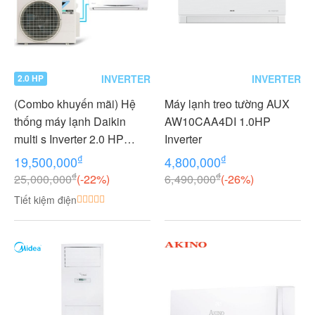
INVERTER
INVERTER
2.0 HP
(Combo khuyến mãi) Hệ
Máy lạnh treo tường AUX
thống máy lạnh Daikin
AW10CAA4DI 1.0HP
multi s Inverter 2.0 HP
Inverter
(2HP Ngựa) - 1 dàn nóng 2
₫
₫
19,500,000
4,800,000
dàn lạnh (1.0 + 1.0 HP (1
₫
₫
25,000,000
(-22%)
6,490,000
(-26%)
Ngựa) MKC50RVMV-
Tiết kiệm điện
CTKC25RVMV+CTKC25R
VMV