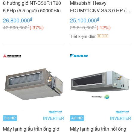
8 hướng gió NT-C50R1T20
Mitsubishi Heavy
5.5Hp (5.5 ngựa) 50000Btu
FDUM71CNV-S5 3.0 HP (3
Ngựa)
₫
₫
26,800,000
25,100,000
₫
₫
42,800,000
(-37%)
28,610,000
(-12%)
Tiết kiệm điện
INVERTER
INVERTER
3.5 HP
4.0 HP
Máy lạnh giấu trần ống gió
Máy lạnh giấu trần nối ống