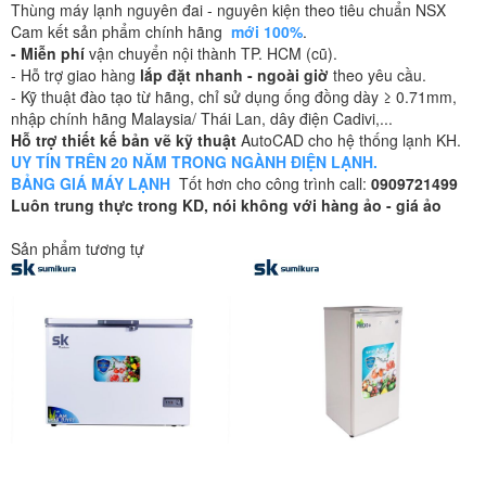
Thùng máy lạnh nguyên đai - nguyên kiện theo tiêu chuẩn NSX
Cam kết sản phẩm chính hãng
mới 100%
.
- Miễn phí
vận chuyển nội thành TP. HCM (cũ).
- Hỗ trợ giao hàng
lắp đặt nhanh - ngoài giờ
theo yêu cầu.
- Kỹ thuật đào tạo từ hãng, chỉ sử dụng ống đồng dày ≥ 0.71mm,
nhập chính hãng Malaysia/ Thái Lan, dây điện Cadivi,...
Hỗ trợ thiết kế bản vẽ kỹ thuật
AutoCAD cho hệ thống lạnh KH.
UY TÍN TRÊN 20 NĂM TRONG NGÀNH ĐIỆN LẠNH.
BẢNG GIÁ MÁY LẠNH
Tốt hơn cho công trình call:
0909721499
Luôn trung thực trong KD, nói không với hàng ảo - giá ảo
Sản phẩm tương tự