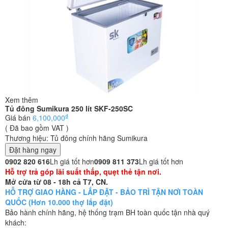
Xem thêm
Tủ đông Sumikura 250 lít SKF-250SC
₫
Giá bán
6,100,000
( Đã bao gồm VAT )
Thương hiệu:
Tủ đông chính hãng Sumikura
Đặt hàng ngay
0902 820 616
Lh giá tốt hơn
0909 811 373
Lh giá tốt hơn
Hỗ trợ trả góp lãi suất thấp, quẹt thẻ tận nơi.
Mở cửa từ 08 - 18h cả T7, CN.
HỖ TRỢ GIAO HÀNG - LẮP ĐẶT - BẢO TRÌ TẬN NƠI TOÀN
QUỐC (Hơn 10.000 thợ lắp đặt)
Bảo hành chính hãng, hệ thống trạm BH toàn quốc tận nhà quý
khách: