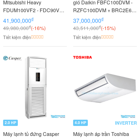
Mitsubishi Heavy
gió Daikin FBFC100DVM -
FDUM100VF2 - FDC90VNP
RZFC100DVM + BRC2E61
3.5 HP (3.5 Ngựa) Inverter
4.0 HP (4 Ngựa) Inverter
₫
₫
41,900,000
37,000,000
₫
₫
49,980,000
(-16%)
43,511,000
(-15%)
Tiết kiệm điện
Tiết kiệm điện
INVERTER
2.0 HP
4.0 HP
Máy lạnh tủ đứng Casper
Máy lạnh áp trần Toshiba