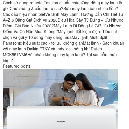
Cách sử dụng remote Toshiba chuẩn chỉnh
Ống đồng máy lạnh là
gì? Chức năng & cấu tạo ra sao?
Sửa máy lạnh bao nhiêu tiền?
Các dấu hiệu nhận biết
Vệ Sinh Máy Lạnh: Hướng Dẫn Chi Tiết Từ
A–Z & Bảng Giá Dịch Vụ 2026
Điều Hòa Cây Tủ Đứng – Ưu Nhược
Điểm, Giá Bao Nhiêu 2026?
Máy Lạnh Di Động Là Gì? Ưu Nhược
Điểm Và Có Nên Mua Không?
Máy lạnh tiết kiệm điện: Tiêu chí
chọn và gợi ý 10 dòng máy đáng mua
Máy lạnh Multi Split
Panasonic hiệu suất cao - tối ưu không gian
Mát lành - Sạch khuẩn
với máy lạnh Daikin FTKY và máy lọc không khí Daikin
MCK55TVM6
Hút chân không máy lạnh là gì? Tại sao cần thực
hiện?
Featured posts