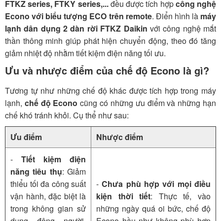
FTKZ series, FTKY series,...
đều được tích hợp
công nghệ
Econo với biểu tượng ECO trên remote
. Điển hình là
máy
lạnh dân dụng 2 dàn rời FTKZ Daikin
với công nghệ mắt
thần thông minh giúp phát hiện chuyển động, theo đó tăng
giảm nhiệt độ nhằm tiết kiệm điện năng tối ưu.
Ưu và nhược điểm của chế độ Econo là gì?
Tương tự như những chế độ khác được tích hợp trong máy
lạnh,
chế độ Econo
cũng có những ưu điểm và những hạn
chế khó tránh khỏi. Cụ thể như sau:
Ưu điểm
Nhược điểm
-
Tiết kiệm điện
năng tiêu thụ
: Giảm
thiểu tối đa công suất
-
Chưa phù hợp với mọi điều
vận hành, đặc biệt là
kiện thời tiết
: Thực tế, vào
trong không gian sử
những ngày quá oi bức, chế độ
dụng đông người,
Econo hầu như không phù hợp