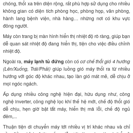
chóng, thổi xa trên diện rộng, rất phù hợp sử dụng cho nhiều
không gian có diện tích phòng học, phòng họp, văn phòng,
hành lang bệnh viện, nhà hàng… những nơi có khu vực
đông người.
Máy còn trang bị màn hình hiển thị nhiệt độ rõ ràng, giúp bạn
dễ quan sát nhiệt độ đang hiển thị, tiện cho việc điều chỉnh
nhiệt độ.
Ngoài ra,
máy lạnh tủ đứng
còn có
cơ chế thổi gió 4 hướng
(Lên/Xuống, Trái/Phải)
giúp luồng gió máy thổi ra từ nhiều
hướng với góc độ khác nhau, tạo làn gió mát mẻ, dễ chịu ở
mọi ngóc ngách.
Áp dụng nhiều công nghệ hiện đại, hữu dụng như, công
nghệ inverter, công nghệ lọc khí thế hệ mới, chế độ thổi gió
dễ chịu, hẹn giờ bật tắt máy, hiển thị mã lỗi, chế độ ngủ
đêm,...
Thuận tiện di chuyển máy tới nhiều vị trí khác nhau và chỉ