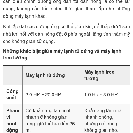
cần điều chỉnh đường ống dẫn tới dàn nóng là có thể sử
dụng, không cần tốn nhiều thời gian tháo lắp như những
dòng máy lạnh khác.
Khi lắp đặt các đường ống có thể giấu kín, để thấp dưới sàn
nhà khi nối với dàn nóng đặt ở phía ngoài, tăng tính thẩm mỹ
cho không gian sử dụng.
Những khác biệt giữa máy lạnh tủ đứng và máy lạnh
treo tường
Máy lạnh treo
Máy lạnh tủ đứng
tường
Công
2.0 HP ~ 20.0HP
1.0 Hp ~ 3.0 HP
suất
Phạm
Có khả năng làm mát
Khả năng làm mát
vi
nhanh ở không gian
nhanh chóng,
hoạt
rộng, gió thổi xa đến 25
nhưng chỉ trong
động
m.
không gian nhỏ.