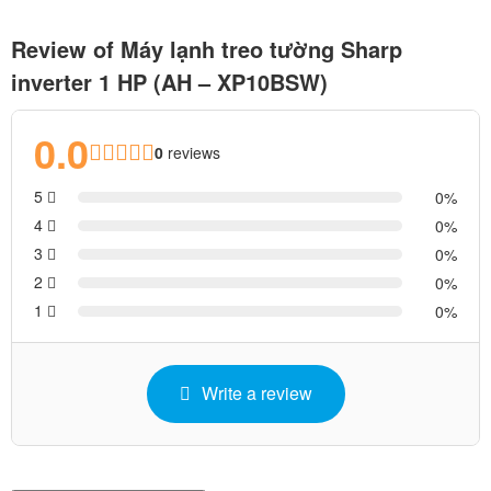
Review of Máy lạnh treo tường Sharp
inverter 1 HP (AH – XP10BSW)
0.0
0
reviews
5
0
4
0
3
0
2
0
1
0
Write a review