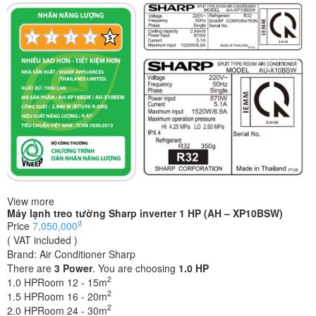
View more
Máy lạnh treo tường Sharp inverter 1 HP (AH – XP10BSW)
₫
Price
7,050,000
( VAT included )
Brand:
Air Conditioner Sharp
There are
3
Power
. You are choosing
1.0 HP
2
1.0 HP
Room 12 - 15m
2
1.5 HP
Room 16 - 20m
2
2.0 HP
Room 24 - 30m