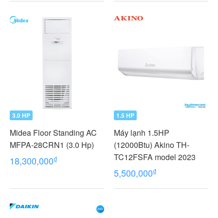
3.0 HP
1.5 HP
Midea Floor Standing AC
Máy lạnh 1.5HP
MFPA-28CRN1 (3.0 Hp)
(12000Btu) Akino TH-
TC12FSFA model 2023
₫
18,300,000
₫
5,500,000