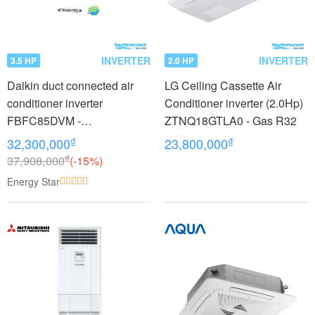
INVERTER
INVERTER
3.5 HP
2.0 HP
Daikin duct connected air
LG Ceiling Cassette Air
conditioner inverter
Conditioner inverter (2.0Hp)
FBFC85DVM -
ZTNQ18GTLA0 - Gas R32
RZFC85DVM + BRC2E61
₫
₫
32,300,000
23,800,000
(3.5Hp)
₫
37,908,000
(-15%)
Energy Star