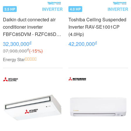
INVERTER
INVERTER
3.5 HP
4.0 HP
Daikin duct connected air
Toshiba Ceiling Suspended
conditioner inverter
Inverter RAV-SE1001CP
FBFC85DVM - RZFC85DY1
(4.0Hp)
+ BRC2E61 (3.5Hp) - 3
₫
₫
32,300,000
42,200,000
phase
₫
37,908,000
(-15%)
Energy Star