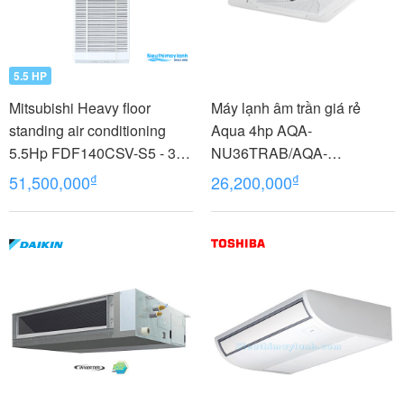
5.5 HP
Mitsubishi Heavy floor
Máy lạnh âm trần giá rẻ
standing air conditioning
Aqua 4hp AQA-
5.5Hp FDF140CSV-S5 - 3
NU36TRAB/AQA-
phases
NC36TRN/PB-950QB
₫
₫
51,500,000
26,200,000