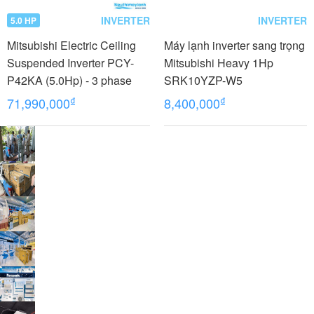
INVERTER
INVERTER
5.0 HP
Mitsubishi Electric Ceiling
Máy lạnh inverter sang trọng
Suspended Inverter PCY-
Mitsubishi Heavy 1Hp
P42KA (5.0Hp) - 3 phase
SRK10YZP-W5
₫
₫
71,990,000
8,400,000