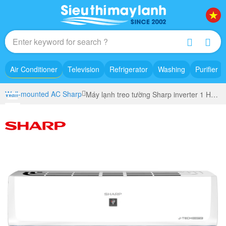
Air Conditioner
Television
Refrigerator
Washing
Purifier
Wall-mounted AC Sharp
Máy lạnh treo tường Sharp inverter 1 HP (AH – XP10BSW)