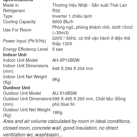
Made in
Thương hiệu Nhật - Sản xuất Thái Lan
Refrigerant
R32
Type
Inverter 1 chiều lạnh
Cooling Capacity
9000 Btu/h
Phòng ngủ, phòng khách nhỏ, dưới 15m2
Use For Room
(<30m3)
220V / 50Hz. có thể vận hành ở điện thế
Power Input (Ph/V/Hz)
thấp 130V
Energy Efficiency Level
5 sao
Indoor Unit
Indoor Unit Model
AH-XP10BSW
Indoor Unit Dimensions
848 X 294 X 204 mm
(mm)
Indoor Unit Net Weight
9Kg
(Kg)
Outdoor Unit
Outdoor Unit Model
AU-X10BSW
Outdoor Unit Dimensions
598 X 495 X 265 mm, Chất liệu: Đồng
(mm)
phủ blue fin
Outdoor Unit Net Weight
18Kg
(Kg)
Area and air volume calculated by room in ideal conditions,
closed room, concrete wall, good insulation, no direct
ventilation wc, washbasin...