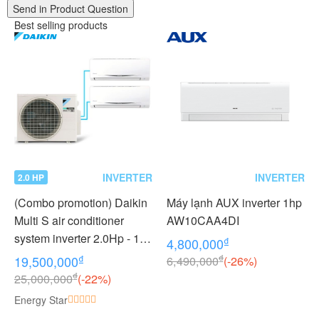
Send in Product Question
Best selling products
INVERTER
INVERTER
2.0 HP
(Combo promotion) Daikin
Máy lạnh AUX inverter 1hp
Multi S air conditioner
AW10CAA4DI
system inverter 2.0Hp - 1
₫
4,800,000
outdoor unit 2 indoor units
₫
₫
19,500,000
6,490,000
(-26%)
1.0 + 1.0Hp MKC50RVMV -
₫
25,000,000
(-22%)
CTKC25RVMV+CTKC25R
Energy Star
VMV