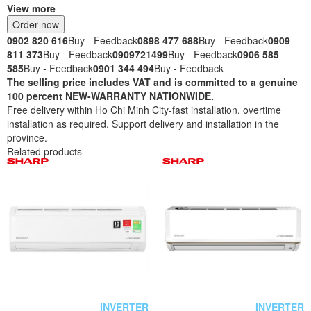
View more
Order now
0902 820 616
Buy - Feedback
0898 477 688
Buy - Feedback
0909
811 373
Buy - Feedback
0909721499
Buy - Feedback
0906 585
585
Buy - Feedback
0901 344 494
Buy - Feedback
The selling price includes VAT and is committed to a genuine
100 percent NEW-WARRANTY NATIONWIDE.
Free delivery within Ho Chi Minh City-fast installation, overtime
installation as required. Support delivery and installation in the
province.
Related products
INVERTER
INVERTER