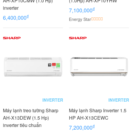
AH-XP10CMW (1.0 Hp)
(1.0Hp) AH-XP10YHW
inverter
₫
7,100,000
₫
6,400,000
Energy Star
INVERTER
INVERTER
Máy lạnh treo tường Sharp
Máy lạnh Sharp Inverter 1.5
AH-X13DEW (1.5 Hp)
HP AH-X13CEWC
inverter tiêu chuẩn
₫
7,200,000