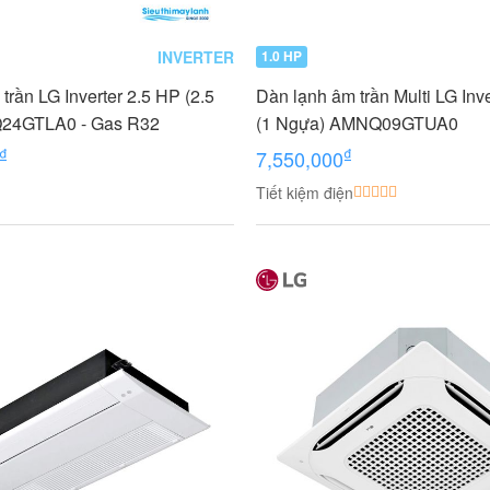
INVERTER
1.0 HP
trần LG Inverter 2.5 HP (2.5
Dàn lạnh âm trần Multi LG Inv
24GTLA0 - Gas R32
(1 Ngựa) AMNQ09GTUA0
₫
₫
7,550,000
Tiết kiệm điện