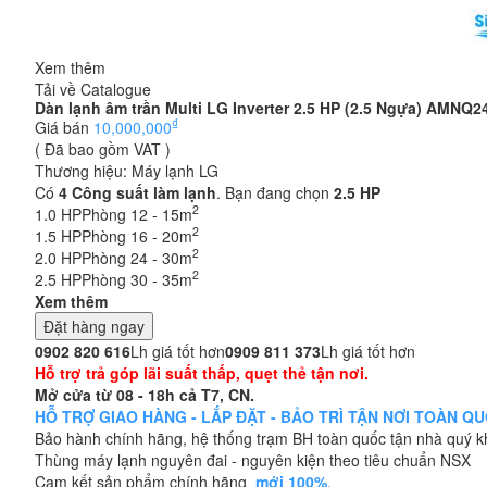
Xem thêm
Tải về Catalogue
Dàn lạnh âm trần Multi LG Inverter 2.5 HP (2.5 Ngựa) AMNQ
₫
Giá bán
10,000,000
( Đã bao gồm VAT )
Thương hiệu:
Máy lạnh LG
Có
4
Công suất làm lạnh
. Bạn đang chọn
2.5 HP
2
1.0 HP
Phòng 12 - 15m
2
1.5 HP
Phòng 16 - 20m
2
2.0 HP
Phòng 24 - 30m
2
2.5 HP
Phòng 30 - 35m
Xem thêm
Đặt hàng ngay
0902 820 616
Lh giá tốt hơn
0909 811 373
Lh giá tốt hơn
Hỗ trợ trả góp lãi suất thấp, quẹt thẻ tận nơi.
Mở cửa từ 08 - 18h cả T7, CN.
HỖ TRỢ GIAO HÀNG - LẮP ĐẶT - BẢO TRÌ TẬN NƠI TOÀN QUỐC
Bảo hành chính hãng, hệ thống trạm BH toàn quốc tận nhà quý 
Thùng máy lạnh nguyên đai - nguyên kiện theo tiêu chuẩn NSX
Cam kết sản phẩm chính hãng
mới 100%
.