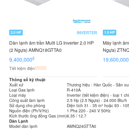
INVERTER
2.0 HP
1.5 HP
Dàn lạnh âm trần Multi LG Inverter 2.0 HP
Máy lạnh âm 
(2 Ngựa) AMNQ18GTTA0
Ngựa) ZTNQ
₫
9,400,000
19,600,000
Tiết kiệm điện
Thông số kỹ thuật
Xuất xứ
Thương hiệu : Hàn Quốc - Sản xuất
Loại Gas lạnh
R-410A
Loại máy
Inverter (tiết kiệm điện) - loại 1 c
Công suất làm lạnh
2.5 Hp (2.5 Ngựa) - 24.000 Btu/h
Sử dụng cho phòng
Diện tích 31 - 35 m² hoặc 93 - 105
Nguồn điện (Ph/V/Hz)
1 Pha 220 - 240 V 50Hz
Kích thước ống đồng Gas (mm)
6.35 / 12.7
Dàn Lạnh
Model dàn lạnh
AMNQ24GTTA0