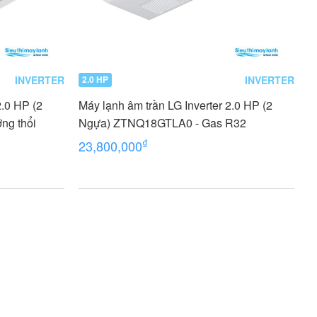
INVERTER
INVERTER
2.0 HP
2.0 HP (2
Máy lạnh âm trần LG Inverter 2.0 HP (2
ng thổi
Ngựa) ZTNQ18GTLA0 - Gas R32
₫
23,800,000