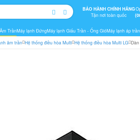
BẢO HÀNH CHÍNH HÃNG
O
Tận nơi toàn quốc
(0
 Âm Trần
Máy lạnh Đứng
Máy lạnh Giấu Trần - Ống Gió
Máy lạnh áp trần
ạnh âm trần
Hệ thống điều hòa Multi
Hệ thống điều hòa Multi LG
Dàn 