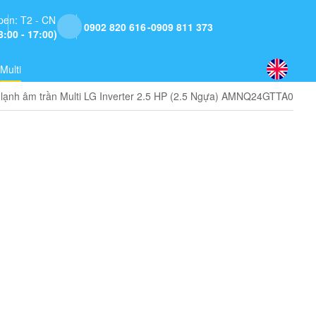
pen: T2 - CN
0902 820 616
0909 811 373
8:00 - 17:00)
Multi
lạnh âm trần Multi LG Inverter 2.5 HP (2.5 Ngựa) AMNQ24GTTA0