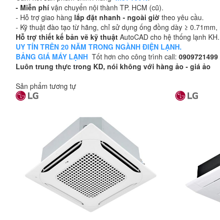
- Miễn phí
vận chuyển nội thành TP. HCM (cũ).
- Hỗ trợ giao hàng
lắp đặt nhanh - ngoài giờ
theo yêu cầu.
- Kỹ thuật đào tạo từ hãng, chỉ sử dụng ống đồng dày ≥ 0.71mm, n
Hỗ trợ thiết kế bản vẽ kỹ thuật
AutoCAD cho hệ thống lạnh KH.
UY TÍN TRÊN 20 NĂM TRONG NGÀNH ĐIỆN LẠNH.
BẢNG GIÁ MÁY LẠNH
Tốt hơn cho công trình call:
0909721499
Luôn trung thực trong KD, nói không với hàng ảo - giá ảo
Sản phẩm tương tự