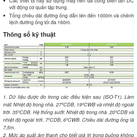
Các thiết bị này sử dụng máy nén đa cổng biến tần DC
với động cơ quấn tập trung.
Tổng chiều dài đường ống dẫn lên đến 1000m và chênh
lệch đường ống tối đa 160m.
Thông số kỹ thuật
1. Dữ liệu được đo trong các điều kiện sau (ISO-T1). Làm
mát: Nhiệt độ trong nhà. 27ºCDB, 19ºCWB và nhiệt độ ngoài
trời. 35ºCDB. Hệ thống sưởi: Nhiệt độ trong nhà. 20ºCDB và
nhiệt độ ngoài trời. 7ºCDB, 6ºCWB. Chiều dài đường ống là
7,5m.
2. Mức áp suất âm thanh cho biết giá trị trong buồng không