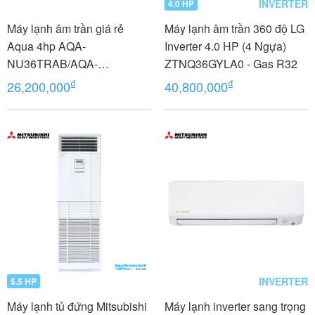
INVERTER
4.0 HP
Máy lạnh âm trần giá rẻ
Máy lạnh âm trần 360 độ LG
Aqua 4hp AQA-
Inverter 4.0 HP (4 Ngựa)
NU36TRAB/AQA-
ZTNQ36GYLA0 - Gas R32
NC36TRN/PB-950QB
₫
₫
26,200,000
40,800,000
INVERTER
5.5 HP
Máy lạnh tủ đứng Mitsubishi
Máy lạnh inverter sang trọng