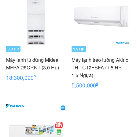
3.0 HP
1.5 HP
Máy lạnh tủ đứng Midea
Máy lạnh treo tường Akino
MFPA-28CRN1 (3.0 Hp)
TH-TC12FSFA (1.5 HP -
1.5 Ngựa)
₫
18,300,000
₫
5,500,000