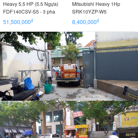
Heavy 5.5 HP (5.5 Ngựa)
Mitsubishi Heavy 1Hp
FDF140CSV-S5 - 3 pha
SRK10YZP-W5
₫
₫
51,500,000
8,400,000