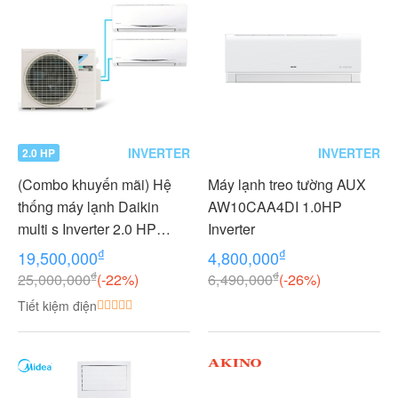
INVERTER
INVERTER
2.0 HP
(Combo khuyến mãi) Hệ
Máy lạnh treo tường AUX
thống máy lạnh Daikin
AW10CAA4DI 1.0HP
multi s Inverter 2.0 HP
Inverter
(2HP Ngựa) - 1 dàn nóng 2
₫
₫
19,500,000
4,800,000
dàn lạnh (1.0 + 1.0 HP (1
₫
₫
25,000,000
(-22%)
6,490,000
(-26%)
Ngựa) MKC50RVMV-
Tiết kiệm điện
CTKC25RVMV+CTKC25R
VMV