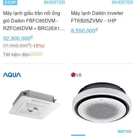
INVERTER
INVERTER
3.5 HP
Máy lạnh giấu trần nối ống
Máy lạnh Daikin inverter
gió Daikin FBFC85DVM -
FTKB25ZVMV - 1HP
RZFC85DVM + BRC2E61
₫
8,550,000
3.5 HP (3.5 Ngựa) Inverter
₫
32,300,000
₫
37,908,000
(-15%)
Tiết kiệm điện