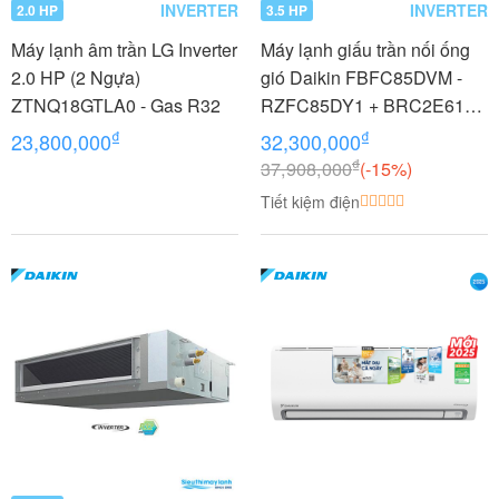
INVERTER
INVERTER
2.0 HP
3.5 HP
Máy lạnh âm trần LG Inverter
Máy lạnh giấu trần nối ống
2.0 HP (2 Ngựa)
gió Daikin FBFC85DVM -
ZTNQ18GTLA0 - Gas R32
RZFC85DY1 + BRC2E61
3.5 HP (3.5 Ngựa) Inverter -
₫
₫
23,800,000
32,300,000
3 pha
₫
37,908,000
(-15%)
Tiết kiệm điện