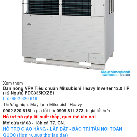
Xem thêm
Dàn nóng VRV Tiêu chuẩn Mitsubishi Heavy Inverter 12.0 HP
(12 Ngựa) FDC335KXZE1
Lh: 0902 820 616
Thương hiệu:
Máy lạnh Mitsubishi Heavy
0902 820 616
Lh giá tốt hơn
0909 811 373
Lh giá tốt hơn
Hỗ trợ trả góp lãi suất thấp, quẹt thẻ tận nơi.
Mở cửa từ 08 - 18h cả T7, CN.
HỖ TRỢ GIAO HÀNG - LẮP ĐẶT - BẢO TRÌ TẬN NƠI TOÀN
QUỐC (Hơn 10.000 thợ lắp đặt)