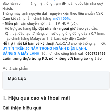
Bảo hành chính hãng, hệ thống trạm BH toàn quốc tận nhà quý
khách:
Thùng máy lạnh nguyên đai - nguyên kiện theo tiêu chuẩn NSX
Cam kết sản phẩm chính hãng
mới 100%
.
- Miễn phí
vận chuyển nội thành TP. HCM (cũ).
- Hỗ trợ giao hàng
lắp đặt nhanh - ngoài giờ
theo yêu cầu.
- Kỹ thuật đào tạo từ hãng, chỉ sử dụng ống đồng dày ≥ 0.71mm,
nhập chính hãng Malaysia/ Thái Lan, dây điện Cadivi,...
Hỗ trợ thiết kế bản vẽ kỹ thuật
AutoCAD cho hệ thống lạnh KH.
UY TÍN TRÊN 20 NĂM TRONG NGÀNH ĐIỆN LẠNH.
BẢNG GIÁ MÁY LẠNH
Tốt hơn cho công trình call:
0909721499
Luôn trung thực trong KD, nói không với hàng ảo - giá ảo
Mô tả sản phẩm
Mục Lục
1. Hiệu quả cao và thoải mái
Cải thiện hiệu quả