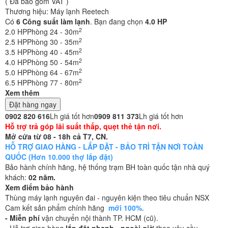
( Đã bao gồm VAT )
Thương hiệu:
Máy lạnh Reetech
Có
6
Công suất làm lạnh
. Bạn đang chọn
4.0 HP
2
2.0 HP
Phòng 24 - 30m
2
2.5 HP
Phòng 30 - 35m
2
3.5 HP
Phòng 40 - 45m
2
4.0 HP
Phòng 50 - 54m
2
5.0 HP
Phòng 64 - 67m
2
6.5 HP
Phòng 77 - 80m
Xem thêm
Đặt hàng ngay
0902 820 616
Lh giá tốt hơn
0909 811 373
Lh giá tốt hơn
Hỗ trợ trả góp lãi suất thấp, quẹt thẻ tận nơi.
Mở cửa từ 08 - 18h cả T7, CN.
HỖ TRỢ GIAO HÀNG - LẮP ĐẶT - BẢO TRÌ TẬN NƠI TOÀN
QUỐC (Hơn 10.000 thợ lắp đặt)
Bảo hành chính hãng, hệ thống trạm BH toàn quốc tận nhà quý
khách:
02 năm.
Xem điểm bảo hành
Thùng máy lạnh nguyên đai - nguyên kiện theo tiêu chuẩn NSX
Cam kết sản phẩm chính hãng
mới 100%
.
- Miễn phí
vận chuyển nội thành TP. HCM (cũ).
- Hỗ trợ giao hàng
lắp đặt nhanh - ngoài giờ
theo yêu cầu.