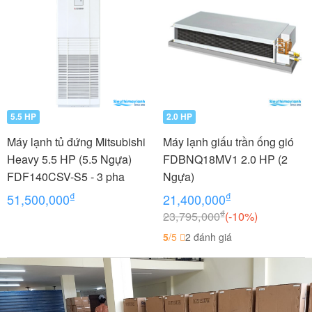
5.5 HP
2.0 HP
Máy lạnh tủ đứng Mitsubishi
Máy lạnh giấu trần ống gió
Heavy 5.5 HP (5.5 Ngựa)
FDBNQ18MV1 2.0 HP (2
FDF140CSV-S5 - 3 pha
Ngựa)
₫
₫
51,500,000
21,400,000
₫
23,795,000
(-10%)
5
/5
2 đánh giá