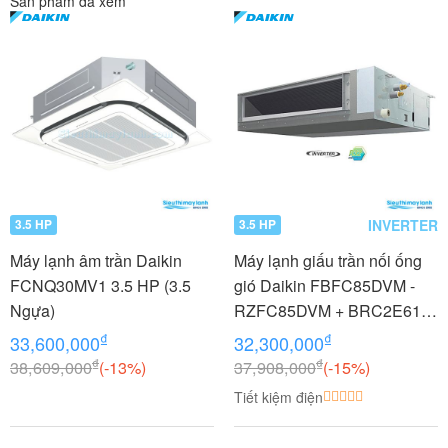
Sản phẩm đã xem
INVERTER
3.5 HP
3.5 HP
Máy lạnh âm trần Daikin
Máy lạnh giấu trần nối ống
FCNQ30MV1 3.5 HP (3.5
gió Daikin FBFC85DVM -
Ngựa)
RZFC85DVM + BRC2E61
3.5 HP (3.5 Ngựa) Inverter
₫
₫
33,600,000
32,300,000
₫
₫
38,609,000
(-13%)
37,908,000
(-15%)
Tiết kiệm điện