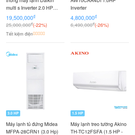
thống máy lạnh Daikin
AW10CAA4DI 1.0HP
multi s Inverter 2.0 HP
Inverter
(2HP Ngựa) - 1 dàn nóng 2
₫
₫
19,500,000
4,800,000
dàn lạnh (1.0 + 1.0 HP (1
₫
₫
25,000,000
(-22%)
6,490,000
(-26%)
Ngựa) MKC50RVMV-
Tiết kiệm điện
CTKC25RVMV+CTKC25R
VMV
3.0 HP
1.5 HP
Máy lạnh tủ đứng Midea
Máy lạnh treo tường Akino
MFPA-28CRN1 (3.0 Hp)
TH-TC12FSFA (1.5 HP -