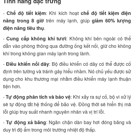
Tính năng đặc trưng
-
Chế độ tiết kiệm
: Khi kích hoạt
chế độ tiết kiệm điện
năng trong 8 giờ
trên máy lạnh, giúp
giảm 60% lượng
điện năng tiêu thụ
.
-
Cung cấp không khí tươi
: Không khí bên ngoài có thể
dẫn vào phòng thông qua đường ống kết nối, giữ cho không
khí trong không gian máy lạnh trong lành.
-
Điều khiển nối dây
: Bộ điều khiển có dây có thể được cố
định trên tường và tránh gây hiểu nhầm. Nó chủ yếu được sử
dụng cho khu thương mại nhằm điều khiển máy lạnh thuận
tiện hơn.
-
Tự động phân tích và bảo vệ
: Khi xảy ra sự cố, bộ vi xử lý
sẽ tự động tắt hệ thống để bảo vệ. Đồng thời sẽ hiển thị mã
lỗi giúp truy suất nhanh nguyên nhân và vị trí lỗi.
-
Tự động xả băng
: Ngăn chặn dàn bay hơi đóng băng và
duy trì độ ẩm trong môi trường nhiệt độ thấp.