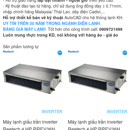
- Kỹ thuật đào tạo từ hãng, chỉ sử dụng ống đồng dày ≥ 0.71mm,
nhập chính hãng Malaysia/ Thái Lan, dây điện Cadivi,...
Hỗ trợ thiết kế bản vẽ kỹ thuật
AutoCAD cho hệ thống lạnh KH.
UY TÍN TRÊN 20 NĂM TRONG NGÀNH ĐIỆN LẠNH.
BẢNG GIÁ MÁY LẠNH
Tốt hơn cho công trình call:
0909721499
Luôn trung thực trong KD, nói không với hàng ảo - giá ảo
Sản phẩm tương tự
INVERTER
INVERTER
Máy lạnh giấu trần inverter
Máy lạnh giấu trần inverter
Reetech 4 HP RREV36H
Reetech 4 HP RREV36H