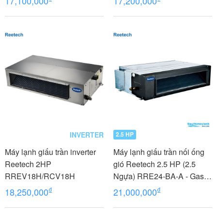
17,100,000
17,200,000
INVERTER
2.5 HP
Máy lạnh giấu trần inverter
Máy lạnh giấu trần nối ống
Reetech 2HP
gió Reetech 2.5 HP (2.5
RREV18H/RCV18H
Ngựa) RRE24-BA-A - Gas
R410A
₫
₫
18,250,000
21,000,000