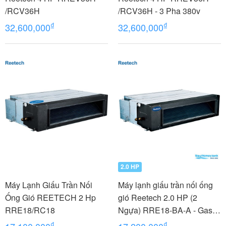
/RCV36H
/RCV36H - 3 Pha 380v
₫
₫
32,600,000
32,600,000
2.0 HP
Máy Lạnh Giấu Trần Nối
Máy lạnh giấu trần nối ống
Ống Gió REETECH 2 Hp
gió Reetech 2.0 HP (2
RRE18/RC18
Ngựa) RRE18-BA-A - Gas
R410A
₫
₫