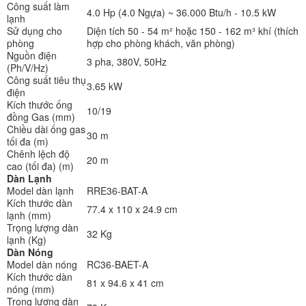
Công suất làm
4.0 Hp (4.0 Ngựa) ~ 36.000 Btu/h - 10.5 kW
lạnh
Sử dụng cho
Diện tích 50 - 54 m² hoặc 150 - 162 m³ khí (thích
phòng
hợp cho phòng khách, văn phòng)
Nguồn điện
3 pha, 380V, 50Hz
(Ph/V/Hz)
Công suất tiêu thụ
3.65 kW
điện
Kích thước ống
10/19
đồng Gas (mm)
Chiều dài ống gas
30 m
tối đa (m)
Chênh lệch độ
20 m
cao (tối đa) (m)
Dàn Lạnh
Model dàn lạnh
RRE36-BAT-A
Kích thước dàn
77.4 x 110 x 24.9 cm
lạnh (mm)
Trọng lượng dàn
32 Kg
lạnh (Kg)
Dàn Nóng
Model dàn nóng
RC36-BAET-A
Kích thước dàn
81 x 94.6 x 41 cm
nóng (mm)
Trọng lượng dàn