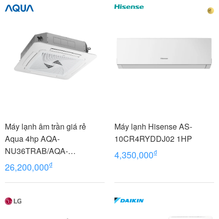
Máy lạnh âm trần giá rẻ
Máy lạnh Hisense AS-
Aqua 4hp AQA-
10CR4RYDDJ02 1HP
NU36TRAB/AQA-
₫
4,350,000
NC36TRN/PB-950QB
₫
26,200,000