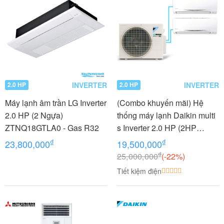
INVERTER
INVERTER
2.0 HP
2.0 HP
Máy lạnh âm trần LG Inverter
(Combo khuyến mãi) Hệ
2.0 HP (2 Ngựa)
thống máy lạnh Daikin multi
ZTNQ18GTLA0 - Gas R32
s Inverter 2.0 HP (2HP
Ngựa) - 1 dàn nóng 2 dàn
₫
₫
23,800,000
19,500,000
lạnh (1.0 + 1.0 HP (1 Ngựa)
₫
25,000,000
(-22%)
MKC50RVMV-
Tiết kiệm điện
CTKC25RVMV+CTKC25RV
MV