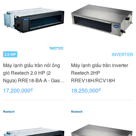
INVERTER
2.0 HP
Máy lạnh giấu trần nối ống
Máy lạnh giấu trần inverter
gió Reetech 2.0 HP (2
Reetech 2HP
Ngựa) RRE18-BA-A - Gas
RREV18H/RCV18H
R410A
₫
₫
17,200,000
18,250,000