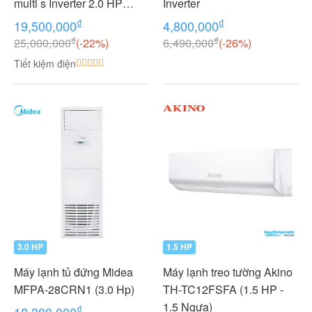
multi s Inverter 2.0 HP
Inverter
(2HP Ngựa) - 1 dàn nóng 2
₫
₫
19,500,000
4,800,000
dàn lạnh (1.0 + 1.0 HP (1
₫
₫
25,000,000
(-22%)
6,490,000
(-26%)
Ngựa) MKC50RVMV-
Tiết kiệm điện
CTKC25RVMV+CTKC25R
VMV
3.0 HP
1.5 HP
Máy lạnh tủ đứng Midea
Máy lạnh treo tường Akino
MFPA-28CRN1 (3.0 Hp)
TH-TC12FSFA (1.5 HP -
1.5 Ngựa)
₫
18,300,000