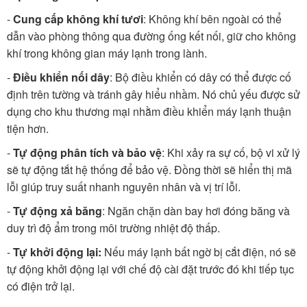
-
Cung cấp không khí tươi
: Không khí bên ngoài có thể
dẫn vào phòng thông qua đường ống kết nối, giữ cho không
khí trong không gian máy lạnh trong lành.
-
Điều khiển nối dây
: Bộ điều khiển có dây có thể được cố
định trên tường và tránh gây hiểu nhầm. Nó chủ yếu được sử
dụng cho khu thương mại nhằm điều khiển máy lạnh thuận
tiện hơn.
-
Tự động phân tích và bảo vệ
: Khi xảy ra sự cố, bộ vi xử lý
sẽ tự động tắt hệ thống để bảo vệ. Đồng thời sẽ hiển thị mã
lỗi giúp truy suất nhanh nguyên nhân và vị trí lỗi.
-
Tự động xả băng
: Ngăn chặn dàn bay hơi đóng băng và
duy trì độ ẩm trong môi trường nhiệt độ thấp.
-
Tự khởi động lại:
Nếu máy lạnh bất ngờ bị cắt điện, nó sẽ
tự động khởi động lại với chế độ cài đặt trước đó khi tiếp tục
có điện trở lại.