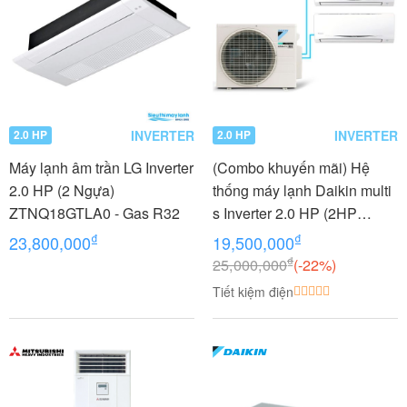
INVERTER
INVERTER
2.0 HP
2.0 HP
Máy lạnh âm trần LG Inverter
(Combo khuyến mãi) Hệ
2.0 HP (2 Ngựa)
thống máy lạnh Daikin multi
ZTNQ18GTLA0 - Gas R32
s Inverter 2.0 HP (2HP
Ngựa) - 1 dàn nóng 2 dàn
₫
₫
23,800,000
19,500,000
lạnh (1.0 + 1.0 HP (1 Ngựa)
₫
25,000,000
(-22%)
MKC50RVMV-
Tiết kiệm điện
CTKC25RVMV+CTKC25RV
MV