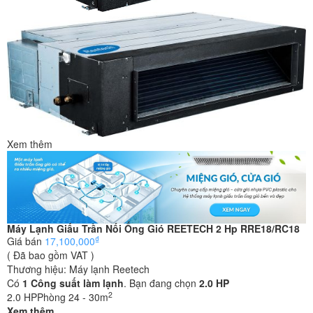
Xem thêm
Máy Lạnh Giấu Trần Nối Ống Gió REETECH 2 Hp RRE18/RC18
₫
Giá bán
17,100,000
( Đã bao gồm VAT )
Thương hiệu:
Máy lạnh Reetech
Có
1
Công suất làm lạnh
. Bạn đang chọn
2.0 HP
2
2.0 HP
Phòng 24 - 30m
Xem thêm