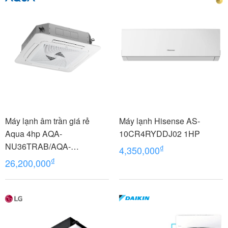
Máy lạnh âm trần giá rẻ
Máy lạnh Hisense AS-
Aqua 4hp AQA-
10CR4RYDDJ02 1HP
NU36TRAB/AQA-
₫
4,350,000
NC36TRN/PB-950QB
₫
26,200,000