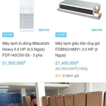
5.5 HP
2.0 HP
Máy lạnh tủ đứng Mitsubishi
Máy lạnh giấu trần ống gió
Heavy 5.5 HP (5.5 Ngựa)
FDBNQ18MV1 2.0 HP (2
FDF140CSV-S5 - 3 pha
Ngựa)
₫
₫
51,500,000
21,400,000
₫
23,795,000
(-10%)
5
/5
2 đánh giá