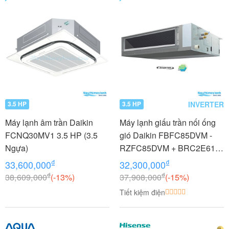
INVERTER
3.5 HP
3.5 HP
Máy lạnh âm trần Daikin
Máy lạnh giấu trần nối ống
FCNQ30MV1 3.5 HP (3.5
gió Daikin FBFC85DVM -
Ngựa)
RZFC85DVM + BRC2E61
3.5 HP (3.5 Ngựa) Inverter
₫
₫
33,600,000
32,300,000
₫
₫
38,609,000
(-13%)
37,908,000
(-15%)
Tiết kiệm điện