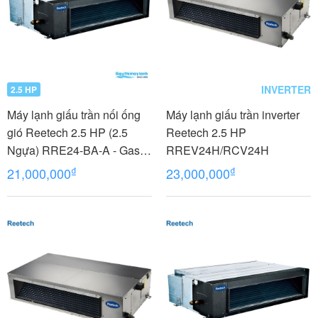
INVERTER
2.5 HP
Máy lạnh giấu trần nối ống
Máy lạnh giấu trần inverter
gió Reetech 2.5 HP (2.5
Reetech 2.5 HP
Ngựa) RRE24-BA-A - Gas
RREV24H/RCV24H
R410A
₫
₫
21,000,000
23,000,000