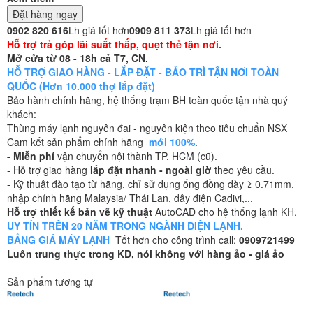
Đặt hàng ngay
0902 820 616
Lh giá tốt hơn
0909 811 373
Lh giá tốt hơn
Hỗ trợ trả góp lãi suất thấp, quẹt thẻ tận nơi.
Mở cửa từ 08 - 18h cả T7, CN.
HỖ TRỢ GIAO HÀNG - LẮP ĐẶT - BẢO TRÌ TẬN NƠI TOÀN
QUỐC (Hơn 10.000 thợ lắp đặt)
Bảo hành chính hãng, hệ thống trạm BH toàn quốc tận nhà quý
khách:
Thùng máy lạnh nguyên đai - nguyên kiện theo tiêu chuẩn NSX
Cam kết sản phẩm chính hãng
mới 100%
.
- Miễn phí
vận chuyển nội thành TP. HCM (cũ).
- Hỗ trợ giao hàng
lắp đặt nhanh - ngoài giờ
theo yêu cầu.
- Kỹ thuật đào tạo từ hãng, chỉ sử dụng ống đồng dày ≥ 0.71mm,
nhập chính hãng Malaysia/ Thái Lan, dây điện Cadivi,...
Hỗ trợ thiết kế bản vẽ kỹ thuật
AutoCAD cho hệ thống lạnh KH.
UY TÍN TRÊN 20 NĂM TRONG NGÀNH ĐIỆN LẠNH.
BẢNG GIÁ MÁY LẠNH
Tốt hơn cho công trình call:
0909721499
Luôn trung thực trong KD, nói không với hàng ảo - giá ảo
Sản phẩm tương tự