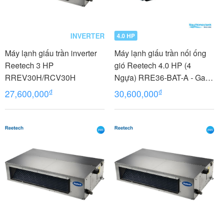
INVERTER
4.0 HP
Máy lạnh giấu trần inverter
Máy lạnh giấu trần nối ống
Reetech 3 HP
gió Reetech 4.0 HP (4
RREV30H/RCV30H
Ngựa) RRE36-BAT-A - Gas
R410A
₫
₫
27,600,000
30,600,000