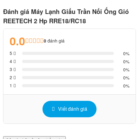
Đánh giá Máy Lạnh Giấu Trần Nối Ống Gió
REETECH 2 Hp RRE18/RC18
0.0
0
đánh giá
5
0
4
0
3
0
2
0
1
0
Viết đánh giá