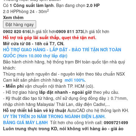
Có
1
Công suất làm lạnh
. Bạn đang chọn
2.0 HP
2
2.0 HP
Phòng 24 - 30m
Xem thêm
Đặt hàng ngay
0902 820 616
Lh giá tốt hơn
0909 811 373
Lh giá tốt hơn
Hỗ trợ trả góp lãi suất thấp, quẹt thẻ tận nơi.
Mở cửa từ 08 - 18h cả T7, CN.
HỖ TRỢ GIAO HÀNG - LẮP ĐẶT - BẢO TRÌ TẬN NƠI TOÀN
QUỐC (Hơn 10.000 thợ lắp đặt)
Bảo hành chính hãng, hệ thống trạm BH toàn quốc tận nhà quý
khách:
Thùng máy lạnh nguyên đai - nguyên kiện theo tiêu chuẩn NSX
Cam kết sản phẩm chính hãng
mới 100%
.
- Miễn phí
vận chuyển nội thành TP. HCM (cũ).
- Hỗ trợ giao hàng
lắp đặt nhanh - ngoài giờ
theo yêu cầu.
- Kỹ thuật đào tạo từ hãng, chỉ sử dụng ống đồng dày ≥ 0.71mm,
nhập chính hãng Malaysia/ Thái Lan, dây điện Cadivi,...
Hỗ trợ thiết kế bản vẽ kỹ thuật
AutoCAD cho hệ thống lạnh KH.
UY TÍN TRÊN 20 NĂM TRONG NGÀNH ĐIỆN LẠNH.
BẢNG GIÁ MÁY LẠNH
Tốt hơn cho công trình call:
0909721499
Luôn trung thực trong KD, nói không với hàng ảo - giá ảo