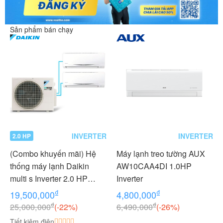
Sản phẩm bán chạy
INVERTER
INVERTER
2.0 HP
(Combo khuyến mãi) Hệ
Máy lạnh treo tường AUX
thống máy lạnh Daikin
AW10CAA4DI 1.0HP
multi s Inverter 2.0 HP
Inverter
(2HP Ngựa) - 1 dàn nóng 2
₫
₫
19,500,000
4,800,000
dàn lạnh (1.0 + 1.0 HP (1
₫
₫
25,000,000
(-22%)
6,490,000
(-26%)
Ngựa) MKC50RVMV-
Tiết kiệm điện