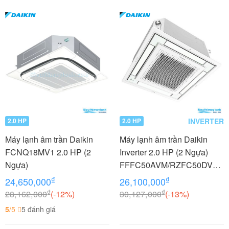
INVERTER
2.0 HP
2.0 HP
Máy lạnh âm trần Daikin
Máy lạnh âm trần Daikin
FCNQ18MV1 2.0 HP (2
Inverter 2.0 HP (2 Ngựa)
Ngựa)
FFFC50AVM/RZFC50DVM+
BRC2E61+BYFQ60CAW
₫
₫
24,650,000
26,100,000
₫
₫
28,162,000
(-12%)
30,127,000
(-13%)
5
/5
5 đánh giá