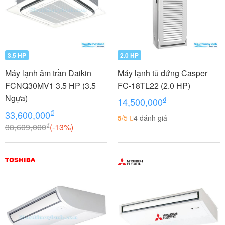
3.5 HP
2.0 HP
Máy lạnh âm trần Daikin
Máy lạnh tủ đứng Casper
FCNQ30MV1 3.5 HP (3.5
FC-18TL22 (2.0 HP)
Ngựa)
₫
14,500,000
₫
33,600,000
5
/5
4 đánh giá
₫
38,609,000
(-13%)