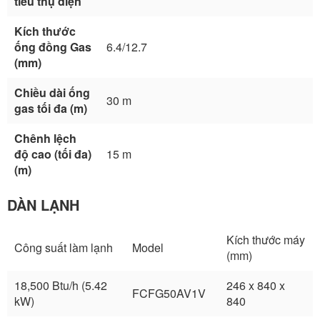
tiêu thụ điện
Kích thước
ống đồng Gas
6.4/12.7
(mm)
Chiều dài ống
30 m
gas tối đa (m)
Chênh lệch
độ cao (tối đa)
15 m
(m)
DÀN LẠNH
Kích thước máy
Công suất làm lạnh
Model
(mm)
18,500 Btu/h (5.42
246 x 840 x
FCFG50AV1V
kW)
840