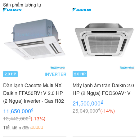
Sản phẩm tương tự
INVERTER
2.0 HP
2.0 HP
Dàn lạnh Casette Multi NX
Máy lạnh âm trần Daikin 2.0
Daikin FFA50RV1V 2.0 HP
HP (2 Ngựa) FCC50AV1V
(2 Ngựa) Inverter - Gas R32
₫
21,500,000
₫
₫
11,650,000
25,049,000
(-14%)
₫
13,443,000
(-13%)
Tiết kiệm điện