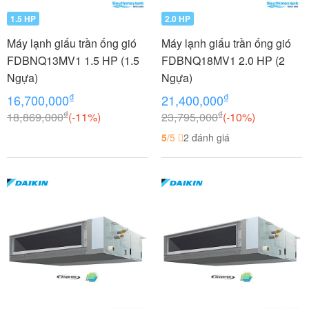
1.5 HP
2.0 HP
Máy lạnh giấu trần ống gió
Máy lạnh giấu trần ống gió
FDBNQ13MV1 1.5 HP (1.5
FDBNQ18MV1 2.0 HP (2
Ngựa)
Ngựa)
₫
₫
16,700,000
21,400,000
₫
₫
18,869,000
(-11%)
23,795,000
(-10%)
5
/5
2 đánh giá