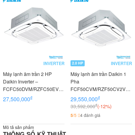
INVERTER
INVERTER
2.0 HP
Máy lạnh âm trần 2 HP
Máy lạnh âm trần Daikin 1
Daikin Inverter –
Pha
FCFC50DVM/RZFC50EVM
FCF50CVM/RZF50CV2V+B
+BRC7F635F9+BYCQ125E
RC1E63+BYCQ125EAF8
₫
₫
27,500,000
29,550,000
AF 18.000 BTU điều khiển
2.0 HP (2 Ngựa) Inverter
₫
33,592,000
(-12%)
không dây
Gas R32
5
/5
4 đánh giá
Mô tả sản phẩm
THÔNG SỐ KỸ THUẬT