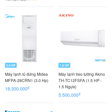
CTKC25RVMV+CTKC25R
VMV
3.0 HP
1.5 HP
Máy lạnh tủ đứng Midea
Máy lạnh treo tường Akino
MFPA-28CRN1 (3.0 Hp)
TH-TC12FSFA (1.5 HP -
1.5 Ngựa)
₫
18,300,000
₫
5,500,000