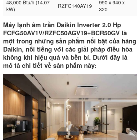
48,000 Btu/h (14.07
990 x 940 x
RZFC140AY19
kW)
320
Máy lạnh âm trần Daikin Inverter 2.0 Hp
FCFG50AV1V/RZFC50AGV19+BCR50GV là
một trong những sản phẩm nổi bật của hãng
Daikin, nổi tiếng với các giải pháp điều hòa
không khí hiệu quả và bền bỉ. Dưới đây là
mô tả chi tiết về sản phẩm này: