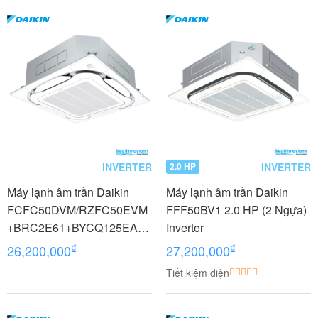
INVERTER
INVERTER
2.0 HP
Máy lạnh âm trần Daikin
Máy lạnh âm trần Daikin
FCFC50DVM/RZFC50EVM
FFF50BV1 2.0 HP (2 Ngựa)
+BRC2E61+BYCQ125EAF8
Inverter
Inverter 2.0 HP (2 Ngựa) 1
₫
₫
26,200,000
27,200,000
pha
Tiết kiệm điện