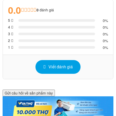
0.0
0
đánh giá
5
0
4
0
3
0
2
0
1
0
Viết đánh giá
Gửi câu hỏi về sản phẩm này