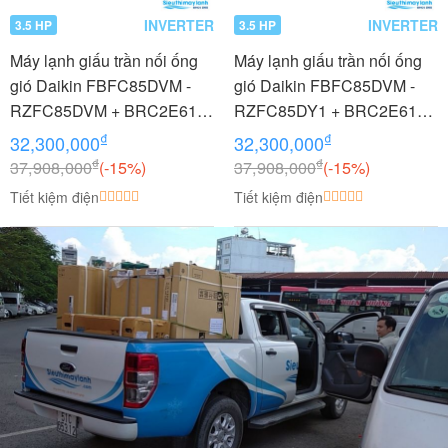
INVERTER
INVERTER
3.5 HP
3.5 HP
Máy lạnh giấu trần nối ống
Máy lạnh giấu trần nối ống
gió Daikin FBFC85DVM -
gió Daikin FBFC85DVM -
RZFC85DVM + BRC2E61
RZFC85DY1 + BRC2E61
3.5 HP (3.5 Ngựa) Inverter
3.5 HP (3.5 Ngựa) Inverter -
₫
₫
32,300,000
32,300,000
3 pha
₫
₫
37,908,000
(-15%)
37,908,000
(-15%)
Tiết kiệm điện
Tiết kiệm điện