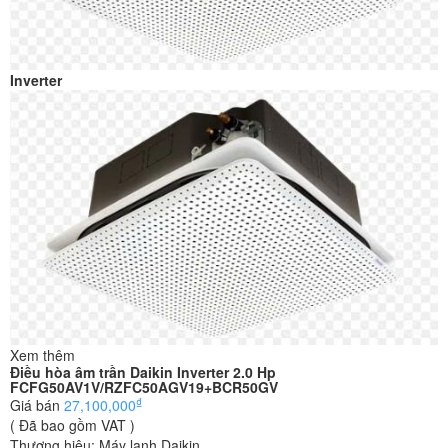
Inverter
Xem thêm
Điều hòa âm trần Daikin Inverter 2.0 Hp
FCFG50AV1V/RZFC50AGV19+BCR50GV
₫
Giá bán
27,100,000
( Đã bao gồm VAT )
Thương hiệu:
Máy lạnh Daikin