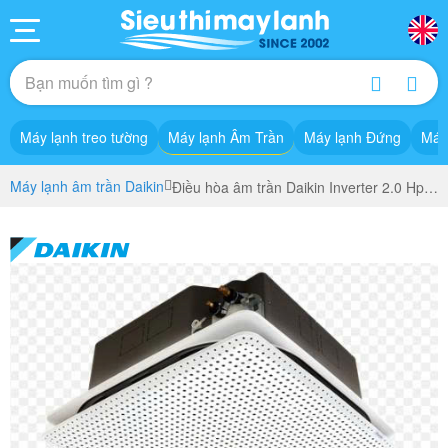
Máy lạnh treo tường
Máy lạnh Âm Trần
Máy lạnh Đứng
Máy
Máy lạnh âm trần Daikin
Điều hòa âm trần Daikin Inverter 2.0 Hp FCFG50AV1V/RZFC50AGV19+BCR50GV