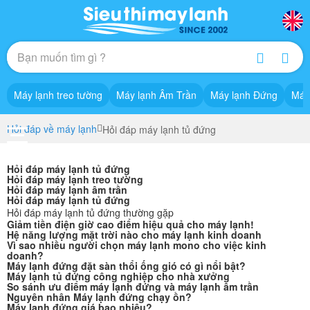
Máy lạnh treo tường
Máy lạnh Âm Trần
Máy lạnh Đứng
Máy
Hỏi đáp về máy lạnh
Hỏi đáp máy lạnh tủ đứng
Hỏi đáp máy lạnh tủ đứng
Hỏi đáp máy lạnh treo tường
Hỏi đáp máy lạnh âm trần
Hỏi đáp máy lạnh tủ đứng
Hỏi đáp máy lạnh tủ đứng thường gặp
Giảm tiền điện giờ cao điểm hiệu quả cho máy lạnh!
Hệ năng lượng mặt trời nào cho máy lạnh kinh doanh
Vì sao nhiều người chọn máy lạnh mono cho việc kinh
doanh?
Máy lạnh đứng đặt sàn thổi ống gió có gì nổi bật?
Máy lạnh tủ đứng công nghiệp cho nhà xưởng
So sánh ưu điểm máy lạnh đứng và máy lạnh âm trần
Nguyên nhân Máy lạnh đứng chạy ồn?
Máy lạnh đứng giá bao nhiêu?