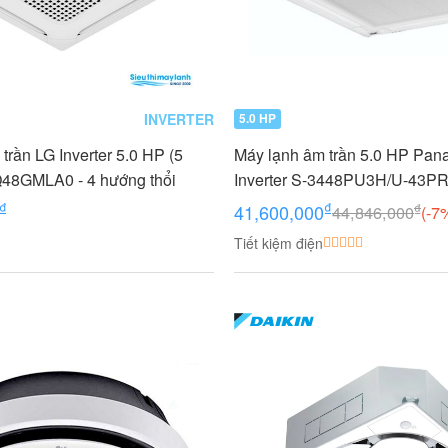
INVERTER
5.0 HP
trần LG Inverter 5.0 HP (5
Máy lạnh âm trần 5.0 HP Pan
48GMLA0 - 4 hướng thổi
Inverter S-3448PU3H/U-43PR
₫
₫
₫
41,600,000
44,846,000
(-7
Tiết kiệm điện