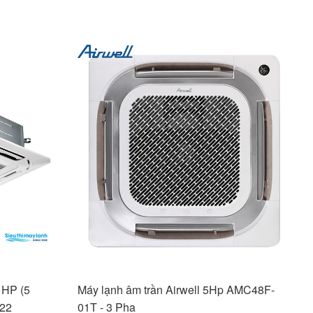
 HP (5
Máy lạnh âm trần Airwell 5Hp AMC48F-
22
01T - 3 Pha