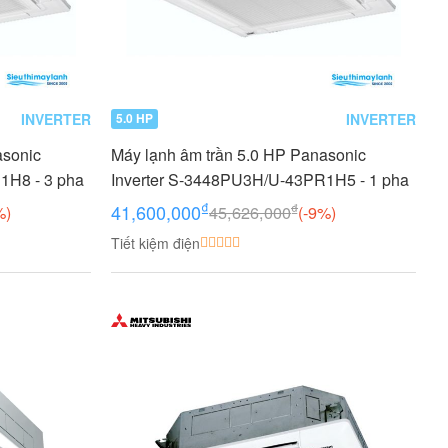
INVERTER
INVERTER
5.0 HP
asonic
Máy lạnh âm trần 5.0 HP Panasonic
1H8 - 3 pha
Inverter S-3448PU3H/U-43PR1H5 - 1 pha
₫
₫
41,600,000
%)
45,626,000
(-9%)
Tiết kiệm điện