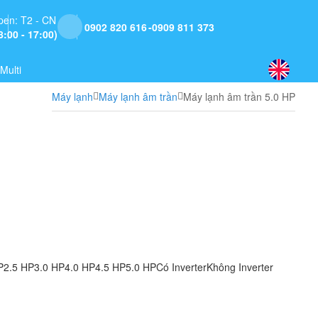
pen: T2 - CN
0902 820 616
0909 811 373
8:00 - 17:00)
Multi
Máy lạnh
Máy lạnh âm trần
Máy lạnh âm trần 5.0 HP
P
2.5 HP
3.0 HP
4.0 HP
4.5 HP
5.0 HP
Có Inverter
Không Inverter