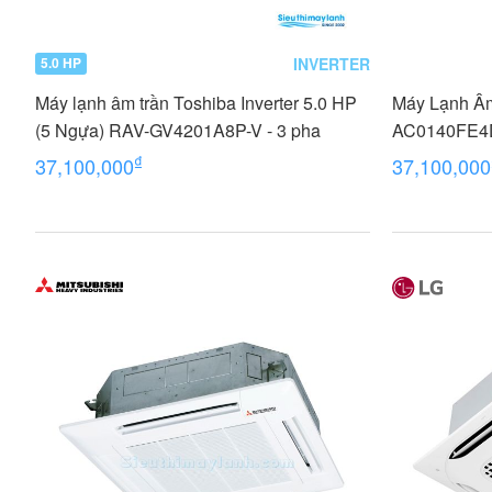
INVERTER
5.0 HP
Máy lạnh âm trần Toshiba Inverter 5.0 HP
Máy Lạnh Â
(5 Ngựa) RAV-GV4201A8P-V - 3 pha
AC0140FE4D
2026
₫
37,100,000
37,100,000