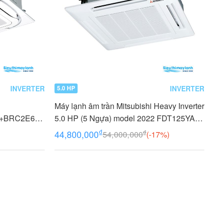
INVERTER
INVERTER
5.0 HP
Máy lạnh âm trần Mitsubishi Heavy Inverter
+BRC2E61+
5.0 HP (5 Ngựa) model 2022 FDT125YA-
P (5 Ngựa) 3
W5 /FDC125YNA-W5+T-PSA-5BW-E
₫
₫
44,800,000
54,000,000
(-17%)
+RCN-T-5BW-E2