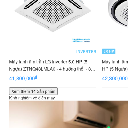
INVERTER
5.0 HP
Máy lạnh âm trần LG Inverter 5.0 HP (5
Máy lạnh âm 
Ngựa) ZTNQ48LMLA0 - 4 hướng thổi - 3
HP (5 Ngựa
Pha
₫
41,800,000
42,300,000
Xem thêm
14
Sản phẩm
Kinh nghiệm về điện máy