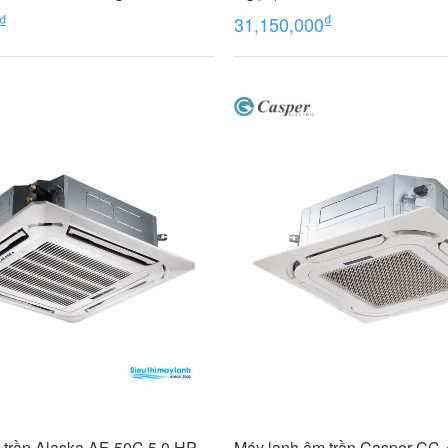
₫
₫
31,150,000
 trần Alaska AF-50C 5.0 HP
Máy lạnh âm trần Casper CC-