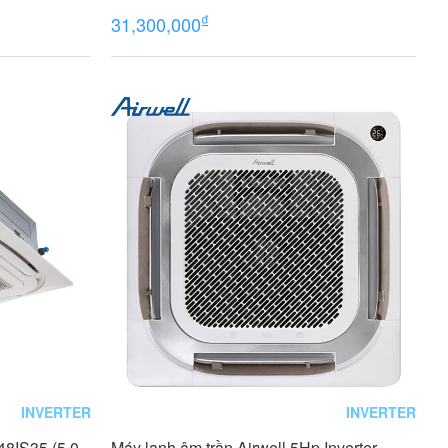
₫
31,300,000
INVERTER
INVERTER
48IS35 (5.0
Máy lạnh âm trần Airwell 5Hp Inverter