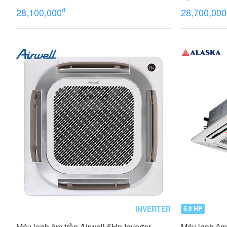
₫
28,100,000
28,700,000
INVERTER
5.0 HP
Máy lạnh âm trần Airwell 5Hp Inverter
Máy lạnh âm