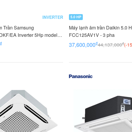
INVERTER
5.0 HP
m Trần Samsung
Máy lạnh âm trần Daikin 5.0 
KF/EA Inverter 5Hp model
FCC125AV1V - 3 pha
₫
₫
₫
37,600,000
44,137,000
(-1