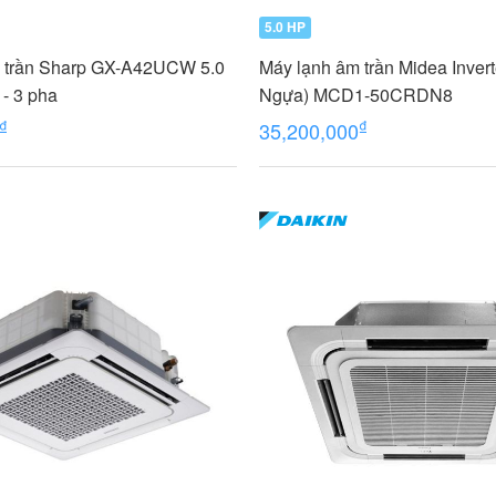
5.0 HP
 trần Sharp GX-A42UCW 5.0
Máy lạnh âm trần Midea Invert
- 3 pha
Ngựa) MCD1-50CRDN8
₫
₫
35,200,000