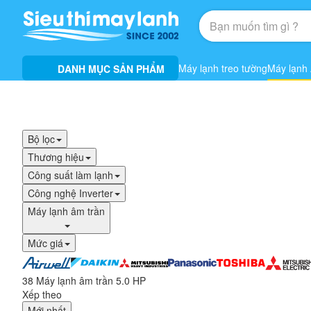
Máy lạnh treo tường
Máy lạnh
DANH MỤC SẢN PHẨM
Bộ lọc
Thương hiệu
Công suất làm lạnh
Công nghệ Inverter
Máy lạnh âm trần
Mức giá
38 Máy lạnh âm trần 5.0 HP
Xếp theo
Mới nhất