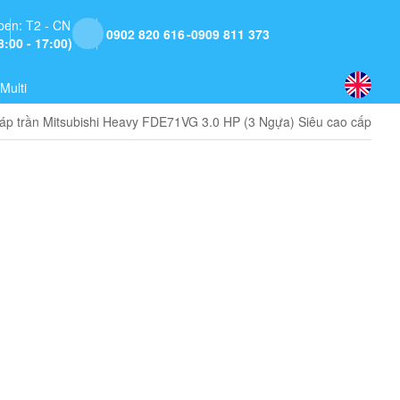
pen: T2 - CN
0902 820 616
0909 811 373
8:00 - 17:00)
Multi
áp trần Mitsubishi Heavy FDE71VG 3.0 HP (3 Ngựa) Siêu cao cấp