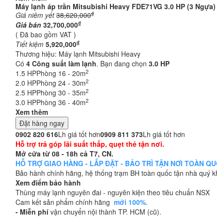
Máy lạnh áp trần Mitsubishi Heavy FDE71VG 3.0 HP (3 Ngựa)
₫
Giá niêm yết
38,620,000
₫
Giá bán
32,700,000
( Đã bao gồm VAT )
₫
Tiết kiệm
5,920,000
Thương hiệu:
Máy lạnh Mitsubishi Heavy
Có
4
Công suất làm lạnh
. Bạn đang chọn
3.0 HP
2
1.5 HP
Phòng 16 - 20m
2
2.0 HP
Phòng 24 - 30m
2
2.5 HP
Phòng 30 - 35m
2
3.0 HP
Phòng 36 - 40m
Xem thêm
Đặt hàng ngay
0902 820 616
Lh giá tốt hơn
0909 811 373
Lh giá tốt hơn
Hỗ trợ trả góp lãi suất thấp, quẹt thẻ tận nơi.
Mở cửa từ 08 - 18h cả T7, CN.
HỖ TRỢ GIAO HÀNG - LẮP ĐẶT - BẢO TRÌ TẬN NƠI TOÀN QUỐC
Bảo hành chính hãng, hệ thống trạm BH toàn quốc tận nhà quý 
Xem điểm bảo hành
Thùng máy lạnh nguyên đai - nguyên kiện theo tiêu chuẩn NSX
Cam kết sản phẩm chính hãng
mới 100%
.
- Miễn phí
vận chuyển nội thành TP. HCM (cũ).