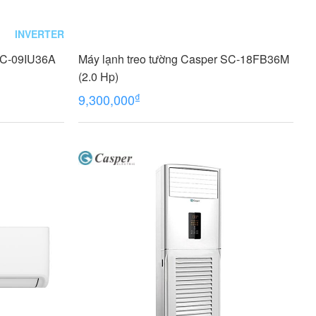
INVERTER
QC-09IU36A
Máy lạnh treo tường Casper SC-18FB36M
(2.0 Hp)
₫
9,300,000