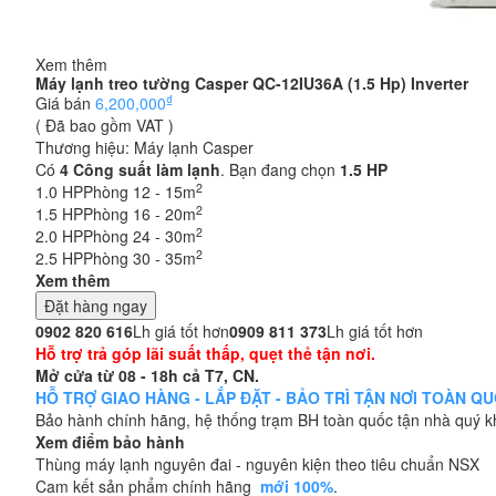
Xem thêm
Máy lạnh treo tường Casper QC-12IU36A (1.5 Hp) Inverter
₫
Giá bán
6,200,000
( Đã bao gồm VAT )
Thương hiệu:
Máy lạnh Casper
Có
4
Công suất làm lạnh
. Bạn đang chọn
1.5 HP
2
1.0 HP
Phòng 12 - 15m
2
1.5 HP
Phòng 16 - 20m
2
2.0 HP
Phòng 24 - 30m
2
2.5 HP
Phòng 30 - 35m
Xem thêm
Đặt hàng ngay
0902 820 616
Lh giá tốt hơn
0909 811 373
Lh giá tốt hơn
Hỗ trợ trả góp lãi suất thấp, quẹt thẻ tận nơi.
Mở cửa từ 08 - 18h cả T7, CN.
HỖ TRỢ GIAO HÀNG - LẮP ĐẶT - BẢO TRÌ TẬN NƠI TOÀN QUỐC
Bảo hành chính hãng, hệ thống trạm BH toàn quốc tận nhà quý 
Xem điểm bảo hành
Thùng máy lạnh nguyên đai - nguyên kiện theo tiêu chuẩn NSX
Cam kết sản phẩm chính hãng
mới 100%
.