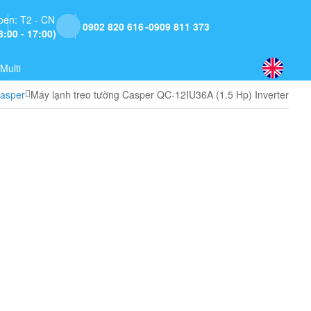
pen: T2 - CN
0902 820 616
0909 811 373
8:00 - 17:00)
Multi
Casper
Máy lạnh treo tường Casper QC-12IU36A (1.5 Hp) Inverter