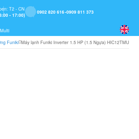
pen: T2 - CN
0902 820 616
0909 811 373
8:00 - 17:00)
Multi
ờng Funiki
Máy lạnh Funiki Inverter 1.5 HP (1.5 Ngựa) HIC12TMU