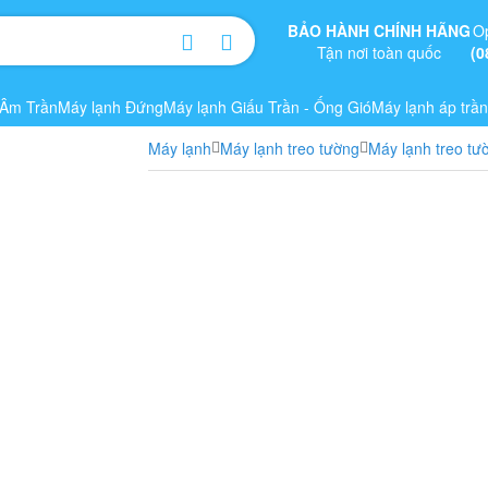
BẢO HÀNH CHÍNH HÃNG
O
Tận nơi toàn quốc
(0
 Âm Trần
Máy lạnh Đứng
Máy lạnh Giấu Trần - Ống Gió
Máy lạnh áp trần
Máy lạnh
Máy lạnh treo tường
Máy lạnh treo tư