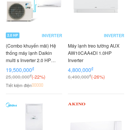
INVERTER
INVERTER
2.0 HP
(Combo khuyến mãi) Hệ
Máy lạnh treo tường AUX
thống máy lạnh Daikin
AW10CAA4DI 1.0HP
multi s Inverter 2.0 HP
Inverter
(2HP Ngựa) - 1 dàn nóng 2
₫
₫
19,500,000
4,800,000
dàn lạnh (1.0 + 1.0 HP (1
₫
₫
25,000,000
(-22%)
6,490,000
(-26%)
Ngựa) MKC50RVMV-
Tiết kiệm điện
CTKC25RVMV+CTKC25R
VMV