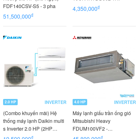
FDF140CSV-S5 - 3 pha
₫
4,350,000
₫
51,500,000
INVERTER
INVERTER
2.0 HP
4.0 HP
(Combo khuyến mãi) Hệ
Máy lạnh giấu trần ống gió
thống máy lạnh Daikin multi
Mitsubishi Heavy
s Inverter 2.0 HP (2HP
FDUM100VF2 -
Ngựa) - 1 dàn nóng 2 dàn
FDC100VNP 4.0 HP (4
₫
₫
19,500,000
45,800,000