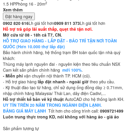
2
1.5 HP
Phòng 16 - 20m
Xem thêm
Đặt hàng ngay
0902 820 616
Lh giá tốt hơn
0909 811 373
Lh giá tốt hơn
Hỗ trợ trả góp lãi suất thấp, quẹt thẻ tận nơi.
Mở cửa từ 08 - 18h cả T7, CN.
HỖ TRỢ GIAO HÀNG - LẮP ĐẶT - BẢO TRÌ TẬN NƠI TOÀN
QUỐC (Hơn 10.000 thợ lắp đặt)
Bảo hành chính hãng, hệ thống trạm BH toàn quốc tận nhà quý
khách:
Thùng máy lạnh nguyên đai - nguyên kiện theo tiêu chuẩn NSX
Cam kết sản phẩm chính hãng
mới 100%
.
- Miễn phí
vận chuyển nội thành TP. HCM (cũ).
- Hỗ trợ giao hàng
lắp đặt nhanh - ngoài giờ
theo yêu cầu.
- Kỹ thuật đào tạo từ hãng, chỉ sử dụng ống đồng dày ≥ 0.71mm,
nhập chính hãng Malaysia/ Thái Lan, dây điện Cadivi,...
Hỗ trợ thiết kế bản vẽ kỹ thuật
AutoCAD cho hệ thống lạnh KH.
UY TÍN TRÊN 20 NĂM TRONG NGÀNH ĐIỆN LẠNH.
BẢNG GIÁ MÁY LẠNH
Tốt hơn cho công trình call:
0909721499
Luôn trung thực trong KD, nói không với hàng ảo - giá ảo
Sản phẩm tương tự