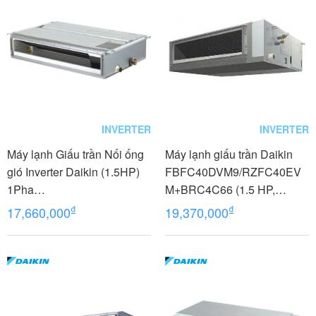
INVERTER
INVERTER
Máy lạnh Giấu trần Nối ống
Máy lạnh giấu trần Daikin
gió Inverter Daikin (1.5HP)
FBFC40DVM9/RZFC40EV
1Pha
M+BRC4C66 (1.5 HP,
FDLF40DV1/RZFC40EVM+
Inverter, Không dây)
₫
₫
17,660,000
19,370,000
BRC2E61