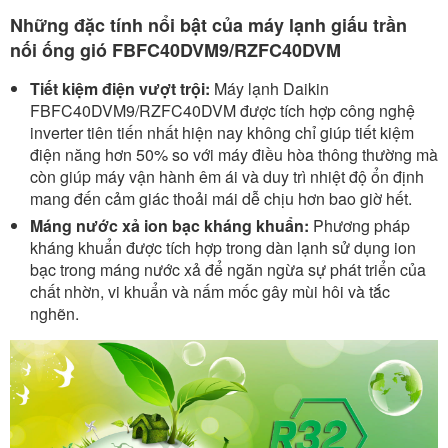
Những đặc tính nổi bật của máy lạnh giấu trần
nối ống gió FBFC40DVM9/RZFC40DVM
Tiết kiệm điện vượt trội:
Máy lạnh Daikin
FBFC40DVM9/RZFC40DVM được tích hợp công nghệ
inverter tiên tiến nhất hiện nay không chỉ giúp tiết kiệm
điện năng hơn 50% so với máy điều hòa thông thường mà
còn giúp máy vận hành êm ái và duy trì nhiệt độ ổn định
mang đến cảm giác thoải mái dễ chịu hơn bao giờ hết.
Máng nước xả ion bạc kháng khuẩn:
Phương pháp
kháng khuẩn được tích hợp trong dàn lạnh sử dụng ion
bạc trong máng nước xả để ngăn ngừa sự phát triển của
chất nhờn, vi khuẩn và nấm mốc gây mùi hôi và tắc
nghẽn.