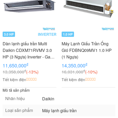
INVERTER
3.0 HP
1.0 HP
Dàn lạnh giấu trần Multi
Máy Lạnh Giấu Trần Ống
Daikin CDXM71RVMV 3.0
Gió FDBNQ09MV1 1.0 HP
HP (3 Ngựa) Inverter - Gas
(1 Ngựa)
R32
₫
₫
11,650,000
14,350,000
₫
₫
13,358,000
(-13%)
16,031,000
(-10%)
Tiết kiệm điện
Tiết kiệm điện
Mô tả sản phẩm
Nhãn hiệu
Daikin
Loại sản phẩm
Máy lạnh giấu trần