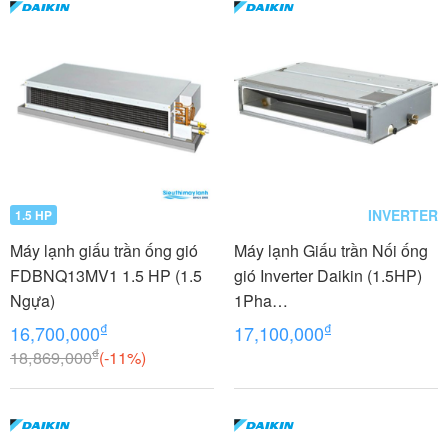
INVERTER
1.5 HP
Máy lạnh giấu trần ống gió
Máy lạnh Giấu trần Nối ống
FDBNQ13MV1 1.5 HP (1.5
gió Inverter Daikin (1.5HP)
Ngựa)
1Pha
FDLF40DV1/RZFC40DVM+
₫
₫
16,700,000
17,100,000
BRC2E61
₫
18,869,000
(-11%)