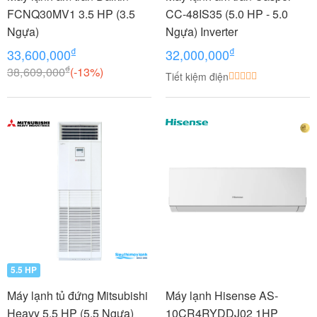
FCNQ30MV1 3.5 HP (3.5
CC-48IS35 (5.0 HP - 5.0
Ngựa)
Ngựa) Inverter
₫
₫
33,600,000
32,000,000
₫
38,609,000
(-13%)
Tiết kiệm điện
5.5 HP
Máy lạnh tủ đứng Mitsubishi
Máy lạnh Hisense AS-
Heavy 5.5 HP (5.5 Ngựa)
10CR4RYDDJ02 1HP