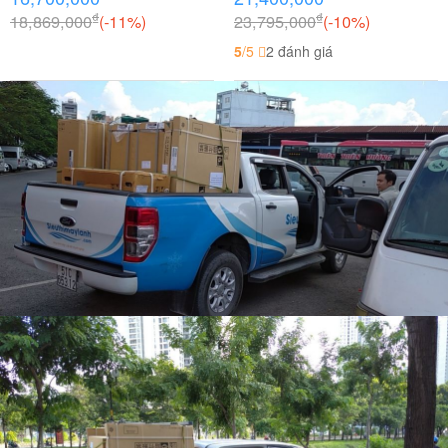
₫
₫
18,869,000
(-11%)
23,795,000
(-10%)
5
/5
2 đánh giá