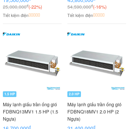
lạnh (1.0 + 1.0 HP (1 Ngựa)
Ngựa) Inverter
₫
₫
25,000,000
(-22%)
54,590,000
(-16%)
MKC50RVMV-
Tiết kiệm điện
Tiết kiệm điện
CTKC25RVMV+CTKC25RV
MV
1.5 HP
2.0 HP
Máy lạnh giấu trần ống gió
Máy lạnh giấu trần ống gió
FDBNQ13MV1 1.5 HP (1.5
FDBNQ18MV1 2.0 HP (2
Ngựa)
Ngựa)
₫
₫
16,700,000
21,400,000