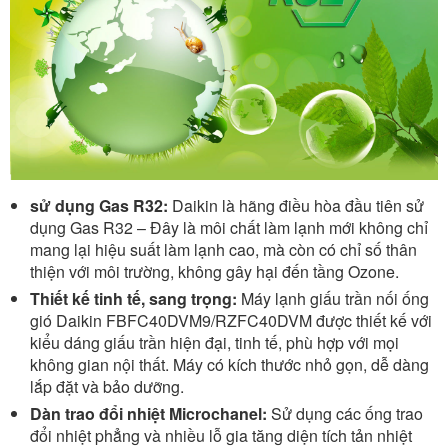
sử dụng Gas R32:
Daikin là hãng điều hòa đầu tiên sử
dụng Gas R32 – Đây là môi chất làm lạnh mới không chỉ
mang lại hiệu suất làm lạnh cao, mà còn có chỉ số thân
thiện với môi trường, không gây hại đến tầng Ozone.
Thiết kế tinh tế, sang trọng:
Máy lạnh giấu trần nối ống
gió Daikin FBFC40DVM9/RZFC40DVM được thiết kế với
kiểu dáng giấu trần hiện đại, tinh tế, phù hợp với mọi
không gian nội thất. Máy có kích thước nhỏ gọn, dễ dàng
lắp đặt và bảo dưỡng.
Dàn trao đổi nhiệt Microchanel:
Sử dụng các ống trao
đổi nhiệt phẳng và nhiều lỗ gia tăng diện tích tản nhiệt