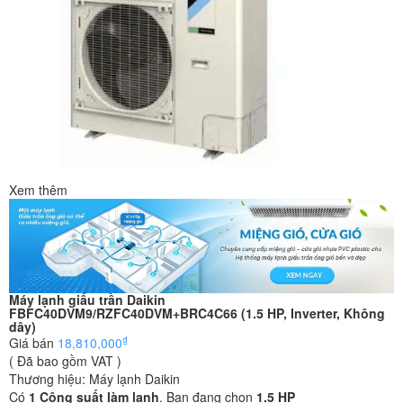
Xem thêm
Máy lạnh giấu trần Daikin
FBFC40DVM9/RZFC40DVM+BRC4C66 (1.5 HP, Inverter, Không
dây)
₫
Giá bán
18,810,000
( Đã bao gồm VAT )
Thương hiệu:
Máy lạnh Daikin
Có
1
Công suất làm lạnh
. Bạn đang chọn
1.5 HP