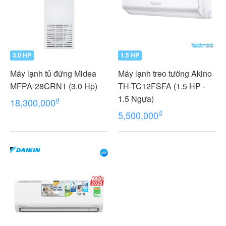
3.0 HP
1.5 HP
Máy lạnh tủ đứng Midea
Máy lạnh treo tường Akino
MFPA-28CRN1 (3.0 Hp)
TH-TC12FSFA (1.5 HP -
1.5 Ngựa)
₫
18,300,000
₫
5,500,000