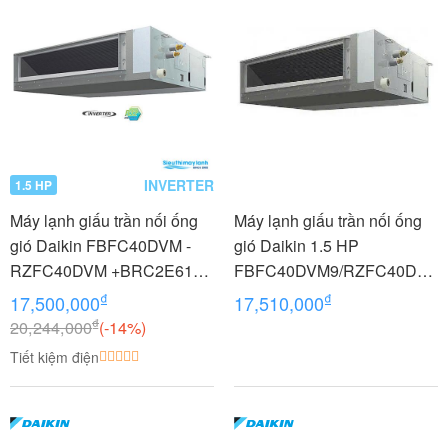
INVERTER
1.5 HP
Máy lạnh giấu trần nối ống
Máy lạnh giấu trần nối ống
gió Daikin FBFC40DVM -
gió Daikin 1.5 HP
RZFC40DVM +BRC2E61
FBFC40DVM9/RZFC40DV
1.5 HP (1.5 Ngựa) Inverter
M+BRC2E61 (1 pha)
₫
₫
17,500,000
17,510,000
₫
20,244,000
(-14%)
Tiết kiệm điện