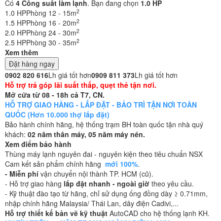
Có
4
Công suất làm lạnh
. Bạn đang chọn
1.0 HP
2
1.0 HP
Phòng 12 - 15m
2
1.5 HP
Phòng 16 - 20m
2
2.0 HP
Phòng 24 - 30m
2
2.5 HP
Phòng 30 - 35m
Xem thêm
Đặt hàng ngay
0902 820 616
Lh giá tốt hơn
0909 811 373
Lh giá tốt hơn
Hỗ trợ trả góp lãi suất thấp, quẹt thẻ tận nơi.
Mở cửa từ 08 - 18h cả T7, CN.
HỖ TRỢ GIAO HÀNG - LẮP ĐẶT - BẢO TRÌ TẬN NƠI TOÀN
QUỐC (Hơn 10.000 thợ lắp đặt)
Bảo hành chính hãng, hệ thống trạm BH toàn quốc tận nhà quý
khách:
02 năm thân máy, 05 năm máy nén.
Xem điểm bảo hành
Thùng máy lạnh nguyên đai - nguyên kiện theo tiêu chuẩn NSX
Cam kết sản phẩm chính hãng
mới 100%
.
- Miễn phí
vận chuyển nội thành TP. HCM (cũ).
- Hỗ trợ giao hàng
lắp đặt nhanh - ngoài giờ
theo yêu cầu.
- Kỹ thuật đào tạo từ hãng, chỉ sử dụng ống đồng dày ≥ 0.71mm,
nhập chính hãng Malaysia/ Thái Lan, dây điện Cadivi,...
Hỗ trợ thiết kế bản vẽ kỹ thuật
AutoCAD cho hệ thống lạnh KH.