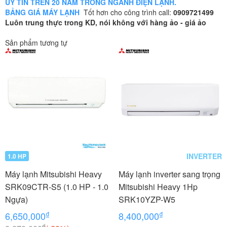
UY TÍN TRÊN 20 NĂM TRONG NGÀNH ĐIỆN LẠNH.
BẢNG GIÁ MÁY LẠNH
Tốt hơn cho công trình call:
0909721499
Luôn trung thực trong KD, nói không với hàng ảo - giá ảo
Sản phẩm tương tự
INVERTER
1.0 HP
Máy lạnh Mitsubishi Heavy
Máy lạnh inverter sang trọng
SRK09CTR-S5 (1.0 HP - 1.0
Mitsubishi Heavy 1Hp
Ngựa)
SRK10YZP-W5
₫
₫
6,650,000
8,400,000
₫