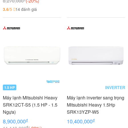
8,270,000
(-20%)
3.6
/5
14 đánh giá
INVERTER
1.5 HP
Máy lạnh Mitsubishi Heavy
Máy lạnh inverter sang trọng
SRK12CT-S5 (1.5 HP - 1.5
Mitsubishi Heavy 1.5Hp
Ngựa)
SRK13YZP-W5
₫
₫
8,900,000
10,400,000
₫