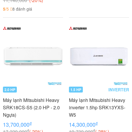
11,140,000
(-20%)
5
/5
8 đánh giá
INVERTER
2.0 HP
1.5 HP
Máy lạnh Mitsubishi Heavy
Máy lạnh Mitsubishi Heavy
SRK18CS-S5 (2.0 HP - 2.0
inverter 1.5hp SRK13YXS-
Ngựa)
W5
₫
₫
13,700,000
14,300,000
₫
₫
17,220,000
(-20%)
19,730,000
(-28%)