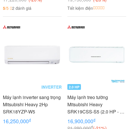
5
/5
2 đánh giá
Tiết kiệm điện
INVERTER
2.0 HP
Máy lạnh inverter sang trọng
Máy lạnh treo tường
Mitsubishi Heavy 2Hp
Mitsubishi Heavy
SRK18YZP-W5
SRK19CSS-S5 (2.0 HP - 2.0
Ngựa)
₫
₫
16,250,000
16,900,000
₫
21,280,000
(-21%)