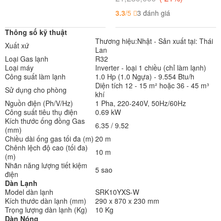
3.3
/5
3 đánh giá
Thông số kỹ thuật
Thương hiệu:Nhật - Sản xuất tại: Thái
Xuất xứ
Lan
Loại Gas lạnh
R32
Loại máy
Inverter - loại 1 chiều (chỉ làm lạnh)
Công suất làm lạnh
1.0 Hp (1.0 Ngựa) - 9.554 Btu/h
Diện tích 12 - 15 m² hoặc 36 - 45 m³
Sử dụng cho phòng
khí
Nguồn điện (Ph/V/Hz)
1 Pha, 220-240V, 50Hz/60Hz
Công suất tiêu thụ điện
0.69 kW
Kích thước ống đồng Gas
6.35 / 9.52
(mm)
Chiều dài ống gas tối đa (m)
20 m
Chênh lệch độ cao (tối đa)
10 m
(m)
Nhãn năng lượng tiết kiệm
5 sao
điện
Dàn Lạnh
Model dàn lạnh
SRK10YXS-W
Kích thước dàn lạnh (mm)
290 x 870 x 230 mm
Trọng lượng dàn lạnh (Kg)
10 Kg
Dàn Nóng