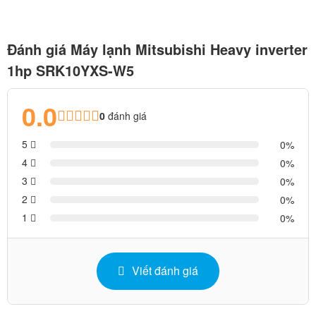
Đánh giá Máy lạnh Mitsubishi Heavy inverter
1hp SRK10YXS-W5
0.0
0
đánh giá
5
0
4
0
3
0
2
0
1
0
Viết đánh giá