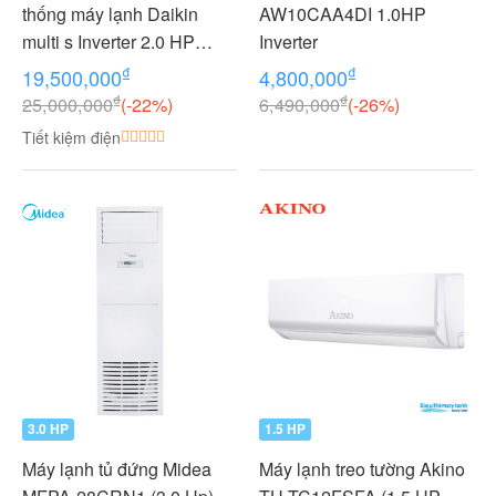
thống máy lạnh Daikin
AW10CAA4DI 1.0HP
multi s Inverter 2.0 HP
Inverter
(2HP Ngựa) - 1 dàn nóng 2
₫
₫
19,500,000
4,800,000
dàn lạnh (1.0 + 1.0 HP (1
₫
₫
25,000,000
(-22%)
6,490,000
(-26%)
Ngựa) MKC50RVMV-
Tiết kiệm điện
CTKC25RVMV+CTKC25R
VMV
3.0 HP
1.5 HP
Máy lạnh tủ đứng Midea
Máy lạnh treo tường Akino