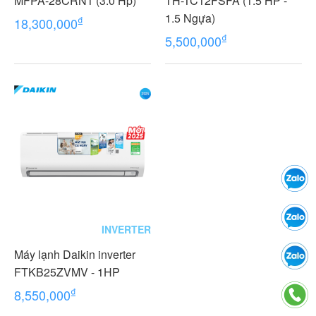
MFPA-28CRN1 (3.0 Hp)
TH-TC12FSFA (1.5 HP -
1.5 Ngựa)
₫
18,300,000
₫
5,500,000
INVERTER
Máy lạnh Daikin inverter
FTKB25ZVMV - 1HP
₫
8,550,000