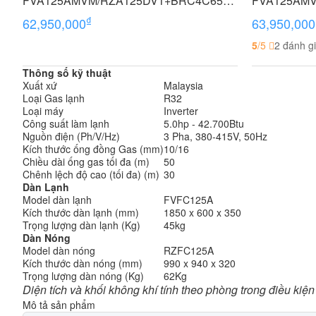
FVA125AMVM/RZA125DV1+BRC4C65
FVA125AM
5.0 HP (5 Ngựa) Inverter - 1 pha
5.0 HP (5 Ng
₫
62,950,000
63,950,000
5
/5
2 đánh g
Thông số kỹ thuật
Xuất xứ
Malaysia
Loại Gas lạnh
R32
Loại máy
Inverter
Công suất làm lạnh
5.0hp - 42.700Btu
Nguồn điện (Ph/V/Hz)
3 Pha, 380-415V, 50Hz
Kích thước ống đồng Gas (mm)
10/16
Chiều dài ống gas tối đa (m)
50
Chênh lệch độ cao (tối đa) (m)
30
Dàn Lạnh
Model dàn lạnh
FVFC125A
Kích thước dàn lạnh (mm)
1850 x 600 x 350
Trọng lượng dàn lạnh (Kg)
45kg
Dàn Nóng
Model dàn nóng
RZFC125A
Kích thước dàn nóng (mm)
990 x 940 x 320
Trọng lượng dàn nóng (Kg)
62Kg
Diện tích và khối không khí tính theo phòng trong điều kiện
Mô tả sản phẩm