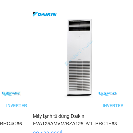
INVERTER
INVERTER
Máy lạnh tủ đứng Daikin
+BRC4C66
FVA125AMVM/RZA125DV1+BRC1E63
ha
5.0 HP (5 Ngựa) Inverter - 1 pha
₫
62,100,000