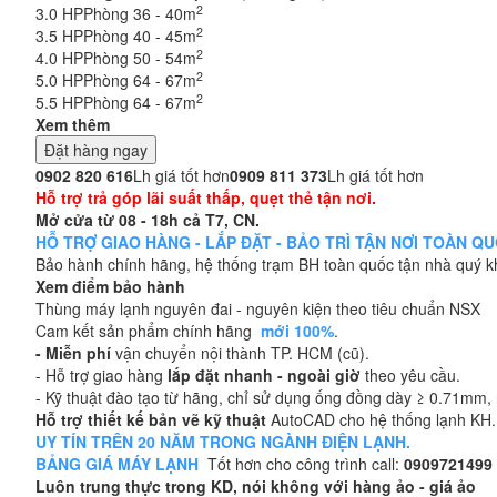
2
3.0 HP
Phòng 36 - 40m
2
3.5 HP
Phòng 40 - 45m
2
4.0 HP
Phòng 50 - 54m
2
5.0 HP
Phòng 64 - 67m
2
5.5 HP
Phòng 64 - 67m
Xem thêm
Đặt hàng ngay
0902 820 616
Lh giá tốt hơn
0909 811 373
Lh giá tốt hơn
Hỗ trợ trả góp lãi suất thấp, quẹt thẻ tận nơi.
Mở cửa từ 08 - 18h cả T7, CN.
HỖ TRỢ GIAO HÀNG - LẮP ĐẶT - BẢO TRÌ TẬN NƠI TOÀN QUỐC
Bảo hành chính hãng, hệ thống trạm BH toàn quốc tận nhà quý 
Xem điểm bảo hành
Thùng máy lạnh nguyên đai - nguyên kiện theo tiêu chuẩn NSX
Cam kết sản phẩm chính hãng
mới 100%
.
- Miễn phí
vận chuyển nội thành TP. HCM (cũ).
- Hỗ trợ giao hàng
lắp đặt nhanh - ngoài giờ
theo yêu cầu.
- Kỹ thuật đào tạo từ hãng, chỉ sử dụng ống đồng dày ≥ 0.71mm, n
Hỗ trợ thiết kế bản vẽ kỹ thuật
AutoCAD cho hệ thống lạnh KH.
UY TÍN TRÊN 20 NĂM TRONG NGÀNH ĐIỆN LẠNH.
BẢNG GIÁ MÁY LẠNH
Tốt hơn cho công trình call:
0909721499
Luôn trung thực trong KD, nói không với hàng ảo - giá ảo