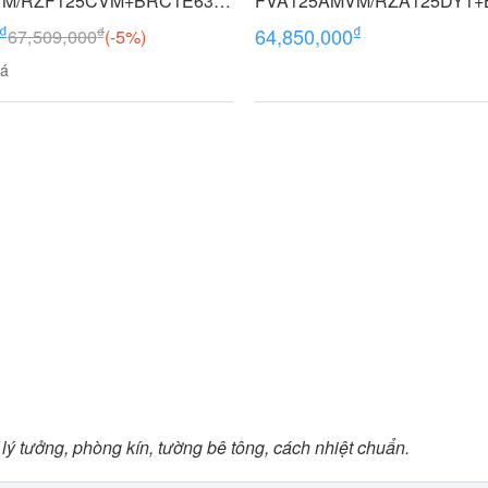
VM/RZF125CVM+BRC1E63
FVA125AMVM/RZA125DY1+
ựa) Inverter - 1 pha
5.0 HP (5 Ngựa) Inverter - 3 p
₫
₫
₫
64,850,000
67,509,000
(-5%)
iá
 lý tưởng, phòng kín, tường bê tông, cách nhiệt chuẩn.