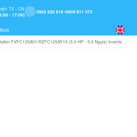
pen: T2 - CN
0902 820 616
0909 811 373
8:00 - 17:00)
Multi
Máy lạnh tủ đứng Daikin FVFC125AV1/RZFC125AY19 (5.0 HP - 5.0 Ngựa) Inverter - 3 pha