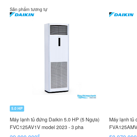
Sản phẩm tương tự
5.0 HP
Máy lạnh tủ đứng Daikin 5.0 HP (5 Ngựa)
Máy lạnh tủ 
FVC125AV1V model 2023 - 3 pha
FVA125AM
5.0 HP (5 Ng
₫
39,800,000
58,070,000