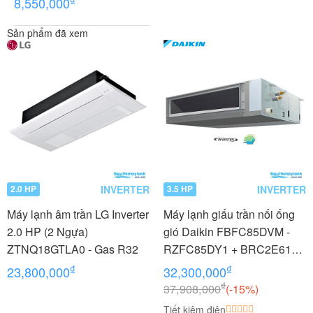
8,550,000
Sản phẩm đã xem
INVERTER
INVERTER
2.0 HP
3.5 HP
Máy lạnh âm trần LG Inverter
Máy lạnh giấu trần nối ống
2.0 HP (2 Ngựa)
gió Daikin FBFC85DVM -
ZTNQ18GTLA0 - Gas R32
RZFC85DY1 + BRC2E61
3.5 HP (3.5 Ngựa) Inverter -
₫
₫
23,800,000
32,300,000
3 pha
₫
37,908,000
(-15%)
Tiết kiệm điện