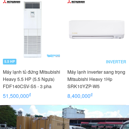
INVERTER
5.5 HP
Máy lạnh tủ đứng Mitsubishi
Máy lạnh inverter sang trọng
Heavy 5.5 HP (5.5 Ngựa)
Mitsubishi Heavy 1Hp
FDF140CSV-S5 - 3 pha
SRK10YZP-W5
₫
₫
51,500,000
8,400,000