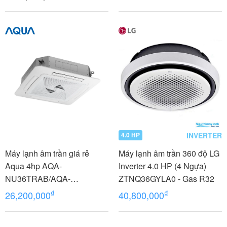
INVERTER
4.0 HP
Máy lạnh âm trần giá rẻ
Máy lạnh âm trần 360 độ LG
Aqua 4hp AQA-
Inverter 4.0 HP (4 Ngựa)
NU36TRAB/AQA-
ZTNQ36GYLA0 - Gas R32
NC36TRN/PB-950QB
₫
₫
26,200,000
40,800,000