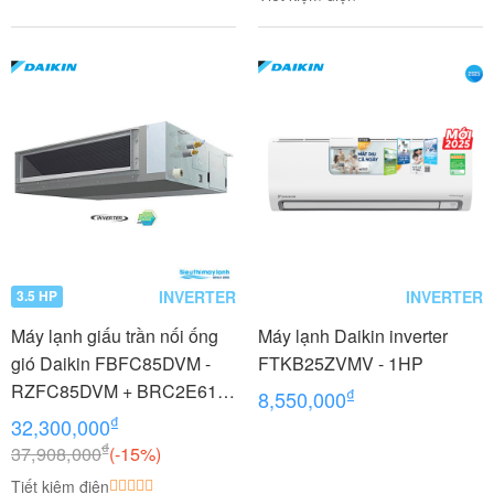
INVERTER
INVERTER
3.5 HP
Máy lạnh giấu trần nối ống
Máy lạnh Daikin inverter
gió Daikin FBFC85DVM -
FTKB25ZVMV - 1HP
RZFC85DVM + BRC2E61
₫
8,550,000
3.5 HP (3.5 Ngựa) Inverter
₫
32,300,000
₫
37,908,000
(-15%)
Tiết kiệm điện