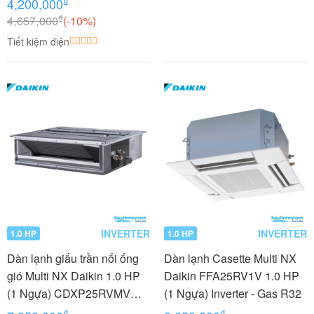
₫
4,200,000
₫
4,657,000
(-10%)
Tiết kiệm điện
INVERTER
INVERTER
1.0 HP
1.0 HP
Dàn lạnh giấu trần nối ống
Dàn lạnh Casette Multi NX
gió Multi NX Daikin 1.0 HP
Daikin FFA25RV1V 1.0 HP
(1 Ngựa) CDXP25RVMV
(1 Ngựa) Inverter - Gas R32
Inverter
₫
₫