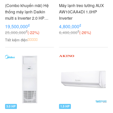
(Combo khuyến mãi) Hệ
Máy lạnh treo tường AUX
thống máy lạnh Daikin
AW10CAA4DI 1.0HP
multi s Inverter 2.0 HP
Inverter
(2HP Ngựa) - 1 dàn nóng 2
₫
₫
19,500,000
4,800,000
dàn lạnh (1.0 + 1.0 HP (1
₫
₫
25,000,000
(-22%)
6,490,000
(-26%)
Ngựa) MKC50RVMV-
Tiết kiệm điện
CTKC25RVMV+CTKC25R
VMV
3.0 HP
1.5 HP