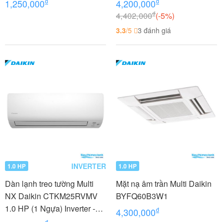
₫
₫
1,250,000
4,200,000
₫
4,402,000
(-5%)
3.3
/5
3 đánh giá
INVERTER
1.0 HP
1.0 HP
Dàn lạnh treo tường Multi
Mặt nạ âm trần Multi Daikin
NX Daikin CTKM25RVMV
BYFQ60B3W1
1.0 HP (1 Ngựa) Inverter -
₫
4,300,000
Gas R32