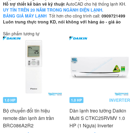
Hỗ trợ thiết kế bản vẽ kỹ thuật
AutoCAD cho hệ thống lạnh KH.
UY TÍN TRÊN 20 NĂM TRONG NGÀNH ĐIỆN LẠNH.
BẢNG GIÁ MÁY LẠNH
Tốt hơn cho công trình call:
0909721499
Luôn trung thực trong KD, nói không với hàng ảo - giá ảo
Sản phẩm tương tự
INVERTER
1.0 HP
1.0 HP
Bộ chuyển đổi tín hiệu
Dàn lạnh treo tường Daikin
remote dàn lạnh âm trần
Multi S CTKC25RVMV 1.0
BRC086A2R2
HP (1 Ngựa) Inverter