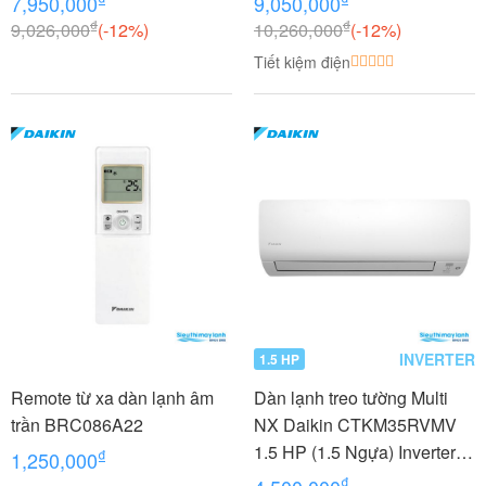
7,950,000
9,050,000
₫
₫
9,026,000
(-12%)
10,260,000
(-12%)
Tiết kiệm điện
INVERTER
1.5 HP
Remote từ xa dàn lạnh âm
Dàn lạnh treo tường Multi
trần BRC086A22
NX Daikin CTKM35RVMV
1.5 HP (1.5 Ngựa) Inverter -
₫
1,250,000
Gas R32
₫