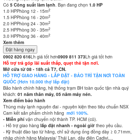
Có
5
Công suất làm lạnh
. Bạn đang chọn
1.0 HP
2
1.0 HP
Phòng 12 - 15m
2
1.5 HP
Phòng 16 - 20m
2
2.0 HP
Phòng 24 - 30m
2
2.5 HP
Phòng 30 - 35m
2
3.0 HP
Phòng 36 - 40m
Xem thêm
Đặt hàng ngay
0902 820 616
Lh giá tốt hơn
0909 811 373
Lh giá tốt hơn
Hỗ trợ trả góp lãi suất thấp, quẹt thẻ tận nơi.
Mở cửa từ 08 - 18h cả T7, CN.
HỖ TRỢ GIAO HÀNG - LẮP ĐẶT - BẢO TRÌ TẬN NƠI TOÀN
QUỐC (Hơn 10.000 thợ lắp đặt)
Bảo hành chính hãng, hệ thống trạm BH toàn quốc tận nhà quý
khách:
01 năm thân máy, 05 năm máy nén.
Xem điểm bảo hành
Thùng máy lạnh nguyên đai - nguyên kiện theo tiêu chuẩn NSX
Cam kết sản phẩm chính hãng
mới 100%
.
- Miễn phí
vận chuyển nội thành TP. HCM (cũ).
- Hỗ trợ giao hàng
lắp đặt nhanh - ngoài giờ
theo yêu cầu.
- Kỹ thuật đào tạo từ hãng, chỉ sử dụng ống đồng dày ≥ 0.71mm,
nhập chính hãng Malaysia/ Thái Lan, dây điện Cadivi,...