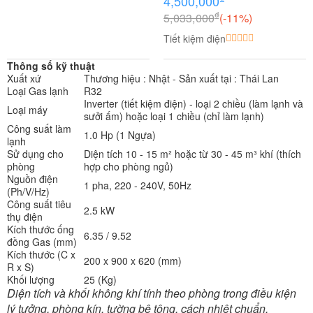
4,500,000
₫
5,033,000
(-11%)
Tiết kiệm điện
Thông số kỹ thuật
Xuất xứ
Thương hiệu : Nhật - Sản xuất tại : Thái Lan
Loại Gas lạnh
R32
Inverter (tiết kiệm điện) - loại 2 chiều (làm lạnh và
Loại máy
sưởi ấm) hoặc loại 1 chiều (chỉ làm lạnh)
Công suất làm
1.0 Hp (1 Ngựa)
lạnh
Sử dụng cho
Diện tích 10 - 15 m² hoặc từ 30 - 45 m³ khí (thích
phòng
hợp cho phòng ngủ)
Nguồn điện
1 pha, 220 - 240V, 50Hz
(Ph/V/Hz)
Công suất tiêu
2.5 kW
thụ điện
Kích thước ống
6.35 / 9.52
đồng Gas (mm)
Kích thước (C x
200 x 900 x 620 (mm)
R x S)
Khối lượng
25 (Kg)
Diện tích và khối không khí tính theo phòng trong điều kiện
lý tưởng, phòng kín, tường bê tông, cách nhiệt chuẩn.