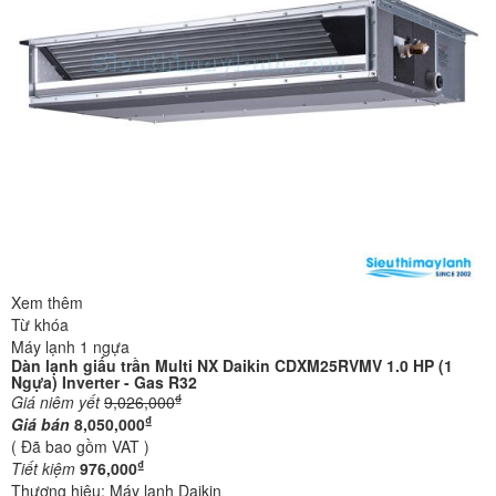
Xem thêm
Từ khóa
Máy lạnh 1 ngựa
Dàn lạnh giấu trần Multi NX Daikin CDXM25RVMV 1.0 HP (1
Ngựa) Inverter - Gas R32
₫
Giá niêm yết
9,026,000
₫
Giá bán
8,050,000
( Đã bao gồm VAT )
₫
Tiết kiệm
976,000
Thương hiệu:
Máy lạnh Daikin