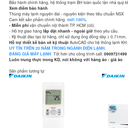
Bảo hành chính hãng, hệ thống trạm BH toàn quốc tận nhà quý 
Xem điểm bảo hành
Thùng máy lạnh nguyên đai - nguyên kiện theo tiêu chuẩn NSX
Cam kết sản phẩm chính hãng
mới 100%
.
- Miễn phí
vận chuyển nội thành TP. HCM (cũ).
- Hỗ trợ giao hàng
lắp đặt nhanh - ngoài giờ
theo yêu cầu.
- Kỹ thuật đào tạo từ hãng, chỉ sử dụng ống đồng dày ≥ 0.71mm, n
Hỗ trợ thiết kế bản vẽ kỹ thuật
AutoCAD cho hệ thống lạnh KH.
UY TÍN TRÊN 20 NĂM TRONG NGÀNH ĐIỆN LẠNH.
BẢNG GIÁ MÁY LẠNH
Tốt hơn cho công trình call:
0909721499
Luôn trung thực trong KD, nói không với hàng ảo - giá ảo
Sản phẩm tương tự