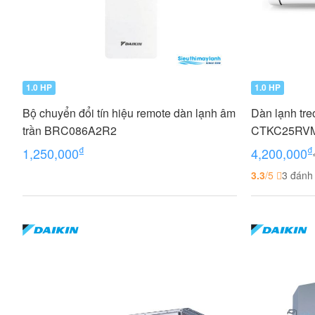
1.0 HP
1.0 HP
Bộ chuyển đổi tín hiệu remote dàn lạnh âm
Dàn lạnh tre
trần BRC086A2R2
CTKC25RVMV 
₫
₫
1,250,000
4,200,000
3.3
/5
3 đánh 