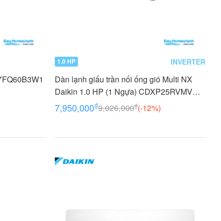
INVERTER
1.0 HP
n BYFQ60B3W1
Dàn lạnh giấu trần nối ống gió Multi NX
Daikin 1.0 HP (1 Ngựa) CDXP25RVMV
Inverter
₫
₫
7,950,000
9,026,000
(-12%)