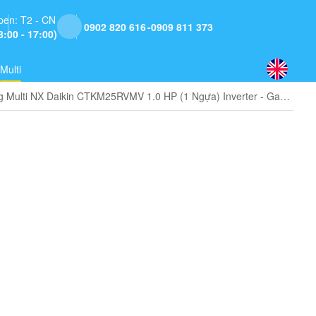
pen: T2 - CN
0902 820 616
0909 811 373
8:00 - 17:00)
Multi
Dàn lạnh treo tường Multi NX Daikin CTKM25RVMV 1.0 HP (1 Ngựa) Inverter - Gas R32