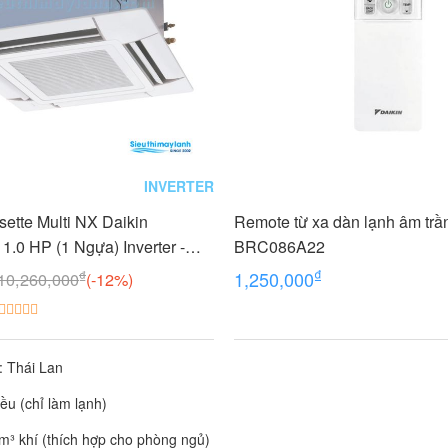
INVERTER
ette Multi NX Daikin
Remote từ xa dàn lạnh âm trầ
.0 HP (1 Ngựa) Inverter -
BRC086A22
₫
₫
1,250,000
10,260,000
(-12%)
: Thái Lan
hiều (chỉ làm lạnh)
³ khí (thích hợp cho phòng ngủ)