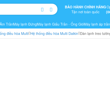
BẢO HÀNH CHÍNH HÃNG
O
Tận nơi toàn quốc
(0
 Âm Trần
Máy lạnh Đứng
Máy lạnh Giấu Trần - Ống Gió
Máy lạnh áp trần
ống điều hòa Multi
Hệ thống điều hòa Multi Daikin