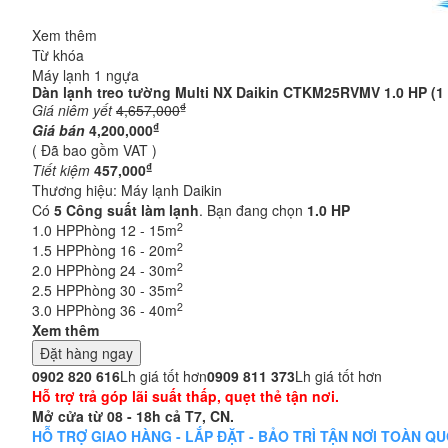
Xem thêm
Từ khóa
Máy lạnh 1 ngựa
Dàn lạnh treo tường Multi NX Daikin CTKM25RVMV 1.0 HP (1 
₫
Giá niêm yết
4,657,000
₫
Giá bán
4,200,000
( Đã bao gồm VAT )
₫
Tiết kiệm
457,000
Thương hiệu:
Máy lạnh Daikin
Có
5
Công suất làm lạnh
. Bạn đang chọn
1.0 HP
2
1.0 HP
Phòng 12 - 15m
2
1.5 HP
Phòng 16 - 20m
2
2.0 HP
Phòng 24 - 30m
2
2.5 HP
Phòng 30 - 35m
2
3.0 HP
Phòng 36 - 40m
Xem thêm
Đặt hàng ngay
0902 820 616
Lh giá tốt hơn
0909 811 373
Lh giá tốt hơn
Hỗ trợ trả góp lãi suất thấp, quẹt thẻ tận nơi.
Mở cửa từ 08 - 18h cả T7, CN.
HỖ TRỢ GIAO HÀNG - LẮP ĐẶT - BẢO TRÌ TẬN NƠI TOÀN QUỐC