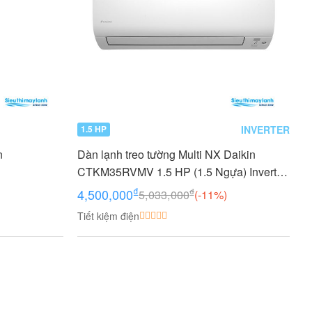
INVERTER
1.5 HP
n
Dàn lạnh treo tường Multi NX Daikin
CTKM35RVMV 1.5 HP (1.5 Ngựa) Inverter
- Gas R32
₫
₫
4,500,000
5,033,000
(-11%)
Tiết kiệm điện