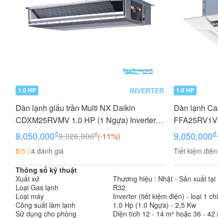
INVERTER
1.0 HP
1.0 HP
Dàn lạnh giấu trần Multi NX Daikin
Dàn lạnh Cas
CDXM25RVMV 1.0 HP (1 Ngựa) Inverter -
FFA25RV1V 1
Gas R32
Gas R32
₫
₫
₫
8,050,000
9,050,000
9,026,000
(-11%)
5
/5
4 đánh giá
Tiết kiệm điện
Thông số kỹ thuật
Xuất xứ
Thương hiệu : Nhật - Sản xuất tại 
Loại Gas lạnh
R32
Loại máy
Inverter (tiết kiệm điện) - loại 1 c
Công suất làm lạnh
1.0 Hp (1.0 Ngựa) - 2,5 Kw
Sử dụng cho phòng
Diện tích 12 - 14 m² hoặc 36 - 42 m