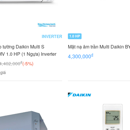
INVERTER
1.0 HP
o tường Daikin Multi S
Mặt nạ âm trần Multi Daiki
1.0 HP (1 Ngựa) Inverter
₫
4,300,000
₫
4,402,000
(-5%)
giá