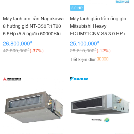
3.0 HP
Máy lạnh âm trần Nagakawa
Máy lạnh giấu trần ống gió
8 hướng gió NT-C50R1T20
Mitsubishi Heavy
5.5Hp (5.5 ngựa) 50000Btu
FDUM71CNV-S5 3.0 HP (3
Ngựa)
₫
₫
26,800,000
25,100,000
₫
₫
42,800,000
(-37%)
28,610,000
(-12%)
Tiết kiệm điện