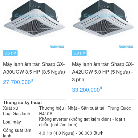
3.5 HP
5.0 HP
Máy lạnh âm trần Sharp GX-
Máy lạnh âm trần Sharp GX-
A30UCW 3.5 HP (3.5 Ngựa)
A42UCW 5.0 HP (5 Ngựa) -
3 pha
₫
27,700,000
₫
33,200,000
Thông số kỹ thuật
Xuất xứ
Thương hiệu : Nhật - Sản xuất tại : Trung Quốc
Loại Gas lạnh
R410A
Không inverter (không tiết kiệm điện) - loại 1
Loại máy
chiều (chỉ làm lạnh)
Công suất làm
4.0 Hp (4.0 Ngựa) - 36.000 Btu/h
lạnh