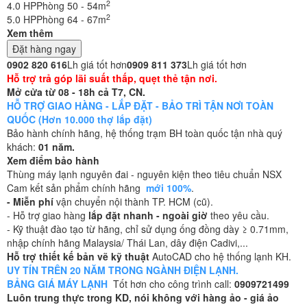
2
4.0 HP
Phòng 50 - 54m
2
5.0 HP
Phòng 64 - 67m
Xem thêm
Đặt hàng ngay
0902 820 616
Lh giá tốt hơn
0909 811 373
Lh giá tốt hơn
Hỗ trợ trả góp lãi suất thấp, quẹt thẻ tận nơi.
Mở cửa từ 08 - 18h cả T7, CN.
HỖ TRỢ GIAO HÀNG - LẮP ĐẶT - BẢO TRÌ TẬN NƠI TOÀN
QUỐC (Hơn 10.000 thợ lắp đặt)
Bảo hành chính hãng, hệ thống trạm BH toàn quốc tận nhà quý
khách:
01 năm.
Xem điểm bảo hành
Thùng máy lạnh nguyên đai - nguyên kiện theo tiêu chuẩn NSX
Cam kết sản phẩm chính hãng
mới 100%
.
- Miễn phí
vận chuyển nội thành TP. HCM (cũ).
- Hỗ trợ giao hàng
lắp đặt nhanh - ngoài giờ
theo yêu cầu.
- Kỹ thuật đào tạo từ hãng, chỉ sử dụng ống đồng dày ≥ 0.71mm,
nhập chính hãng Malaysia/ Thái Lan, dây điện Cadivi,...
Hỗ trợ thiết kế bản vẽ kỹ thuật
AutoCAD cho hệ thống lạnh KH.
UY TÍN TRÊN 20 NĂM TRONG NGÀNH ĐIỆN LẠNH.
BẢNG GIÁ MÁY LẠNH
Tốt hơn cho công trình call:
0909721499
Luôn trung thực trong KD, nói không với hàng ảo - giá ảo