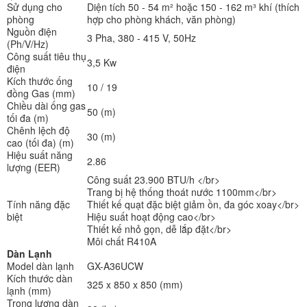
Sử dụng cho
Diện tích 50 - 54 m² hoặc 150 - 162 m³ khí (thích
phòng
hợp cho phòng khách, văn phòng)
Nguồn điện
3 Pha, 380 - 415 V, 50Hz
(Ph/V/Hz)
Công suất tiêu thụ
3,5 Kw
điện
Kích thước ống
10 / 19
đồng Gas (mm)
Chiều dài ống gas
50 (m)
tối đa (m)
Chênh lệch độ
30 (m)
cao (tối đa) (m)
Hiệu suất năng
2.86
lượng (EER)
Công suất 23.900 BTU/h </br>
Trang bị hệ thống thoát nước 1100mm</br>
Tính năng đặc
Thiết kế quạt đặc biệt giảm ồn, đa góc xoay</br>
biệt
Hiệu suất hoạt động cao</br>
Thiết kế nhỏ gọn, dễ lắp đặt</br>
Môi chất R410A
Dàn Lạnh
Model dàn lạnh
GX-A36UCW
Kích thước dàn
325 x 850 x 850 (mm)
lạnh (mm)
Trọng lượng dàn