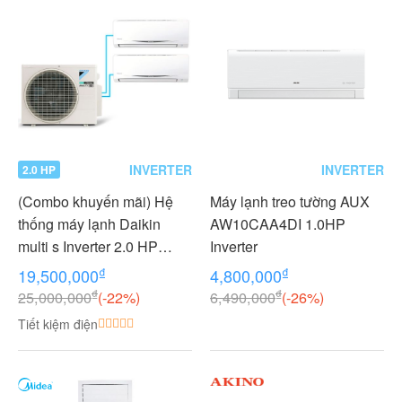
INVERTER
INVERTER
2.0 HP
(Combo khuyến mãi) Hệ
Máy lạnh treo tường AUX
thống máy lạnh Daikin
AW10CAA4DI 1.0HP
multi s Inverter 2.0 HP
Inverter
(2HP Ngựa) - 1 dàn nóng 2
₫
₫
19,500,000
4,800,000
dàn lạnh (1.0 + 1.0 HP (1
₫
₫
25,000,000
(-22%)
6,490,000
(-26%)
Ngựa) MKC50RVMV-
Tiết kiệm điện
CTKC25RVMV+CTKC25R
VMV