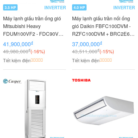
INVERTER
INVERTER
3.5 HP
4.0 HP
Máy lạnh giấu trần ống gió
Máy lạnh giấu trần nối ống
Mitsubishi Heavy
gió Daikin FBFC100DVM -
FDUM100VF2 - FDC90VNP
RZFC100DVM + BRC2E61
3.5 HP (3.5 Ngựa) Inverter
4.0 HP (4 Ngựa) Inverter
₫
₫
41,900,000
37,000,000
₫
₫
49,980,000
(-16%)
43,511,000
(-15%)
Tiết kiệm điện
Tiết kiệm điện