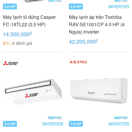
INVERTER
2.0 HP
4.0 HP
Máy lạnh tủ đứng Casper
Máy lạnh áp trần Toshiba
FC-18TL22 (2.0 HP)
RAV-SE1001CP 4.0 HP (4
Ngựa) Inverter
₫
14,500,000
₫
42,200,000
5
/5
4 đánh giá
INVERTER
INVERTER
5.0 HP
1.0 HP