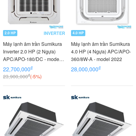
INVERTER
2.0 HP
4.0 HP
Máy lạnh âm trần Sumikura
Máy lạnh âm trần Sumikura
Inverter 2.0 HP (2 Ngựa)
4.0 HP (4 Ngựa) APC/APO-
APC/APO-180/DC - model
360/8W-A - model 2022
2022
₫
₫
22,700,000
28,000,000
₫
23,900,000
(-5%)