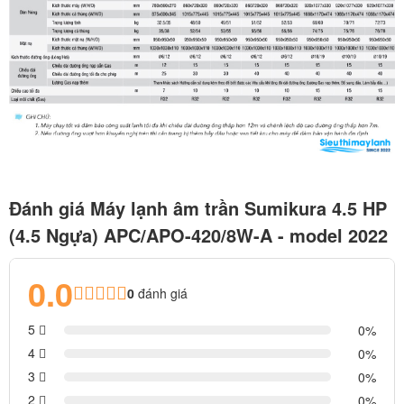
Đánh giá Máy lạnh âm trần Sumikura 4.5 HP
(4.5 Ngựa) APC/APO-420/8W-A - model 2022
0.0
0
đánh giá
5
0
4
0
3
0
2
0