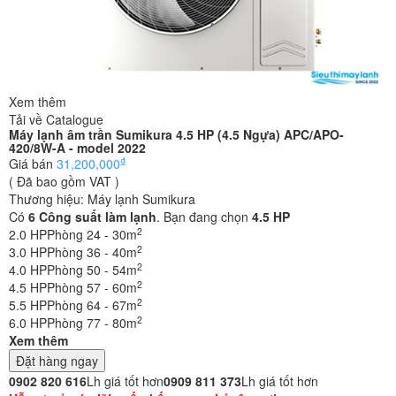
Xem thêm
Tải về Catalogue
Máy lạnh âm trần Sumikura 4.5 HP (4.5 Ngựa) APC/APO-
420/8W-A - model 2022
₫
Giá bán
31,200,000
( Đã bao gồm VAT )
Thương hiệu:
Máy lạnh Sumikura
Có
6
Công suất làm lạnh
. Bạn đang chọn
4.5 HP
2
2.0 HP
Phòng 24 - 30m
2
3.0 HP
Phòng 36 - 40m
2
4.0 HP
Phòng 50 - 54m
2
4.5 HP
Phòng 57 - 60m
2
5.5 HP
Phòng 64 - 67m
2
6.0 HP
Phòng 77 - 80m
Xem thêm
Đặt hàng ngay
0902 820 616
Lh giá tốt hơn
0909 811 373
Lh giá tốt hơn