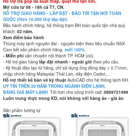
Hỗ trợ trả góp lãi suất thấp, quẹt thẻ tận nơi.
Mở cửa từ 08 - 18h cả T7, CN.
HỖ TRỢ GIAO HÀNG - LẮP ĐẶT - BẢO TRÌ TẬN NƠI TOÀN
QUỐC (Hơn 10.000 thợ lắp đặt)
Bảo hành chính hãng, hệ thống trạm BH toàn quốc tận nhà quý
khách:
02 năm.
Xem điểm bảo hành
Thùng máy lạnh nguyên đai - nguyên kiện theo tiêu chuẩn NSX
Cam kết sản phẩm chính hãng
mới 100%
.
- Miễn phí
vận chuyển nội thành TP. HCM (cũ).
- Hỗ trợ giao hàng
lắp đặt nhanh - ngoài giờ
theo yêu cầu.
- Kỹ thuật đào tạo từ hãng, chỉ sử dụng ống đồng dày ≥ 0.71mm,
nhập chính hãng Malaysia/ Thái Lan, dây điện Cadivi,...
Hỗ trợ thiết kế bản vẽ kỹ thuật
AutoCAD cho hệ thống lạnh KH.
UY TÍN TRÊN 20 NĂM TRONG NGÀNH ĐIỆN LẠNH.
BẢNG GIÁ MÁY LẠNH
Tốt hơn cho công trình call:
0909721499
Luôn trung thực trong KD, nói không với hàng ảo - giá ảo
Sản phẩm tương tự