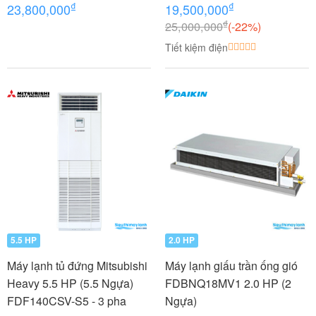
Ngựa) - 1 dàn nóng 2 dàn
₫
₫
23,800,000
19,500,000
lạnh (1.0 + 1.0 HP (1 Ngựa)
₫
25,000,000
(-22%)
MKC50RVMV-
Tiết kiệm điện
CTKC25RVMV+CTKC25RV
MV
5.5 HP
2.0 HP
Máy lạnh tủ đứng Mitsubishi
Máy lạnh giấu trần ống gió
Heavy 5.5 HP (5.5 Ngựa)
FDBNQ18MV1 2.0 HP (2
FDF140CSV-S5 - 3 pha
Ngựa)