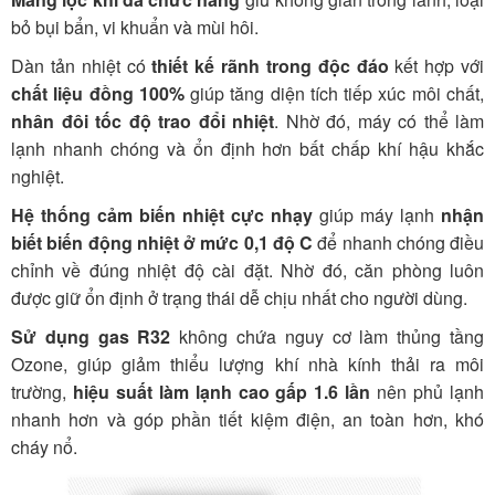
bỏ bụi bẩn, vi khuẩn và mùi hôi.
Dàn tản nhiệt có
thiết kế rãnh trong độc đáo
kết hợp với
chất liệu đồng 100%
giúp tăng diện tích tiếp xúc môi chất,
nhân đôi tốc độ trao đổi nhiệt
. Nhờ đó, máy có thể làm
lạnh nhanh chóng và ổn định hơn bất chấp khí hậu khắc
nghiệt.
Hệ thống cảm biến nhiệt cực nhạy
giúp máy lạnh
nhận
biết biến động nhiệt ở mức 0,1 độ C
để nhanh chóng điều
chỉnh về đúng nhiệt độ cài đặt. Nhờ đó, căn phòng luôn
được giữ ổn định ở trạng thái dễ chịu nhất cho người dùng.
Sử dụng gas R32
không chứa nguy cơ làm thủng tầng
Ozone, giúp giảm thiểu lượng khí nhà kính thải ra môi
trường,
hiệu suất làm lạnh cao gấp 1.6 lần
nên phủ lạnh
nhanh hơn và góp phần tiết kiệm điện, an toàn hơn, khó
cháy nổ.