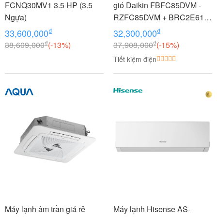
FCNQ30MV1 3.5 HP (3.5
gió Daikin FBFC85DVM -
Ngựa)
RZFC85DVM + BRC2E61
3.5 HP (3.5 Ngựa) Inverter
₫
₫
33,600,000
32,300,000
₫
₫
38,609,000
(-13%)
37,908,000
(-15%)
Tiết kiệm điện
Máy lạnh âm trần giá rẻ
Máy lạnh Hisense AS-