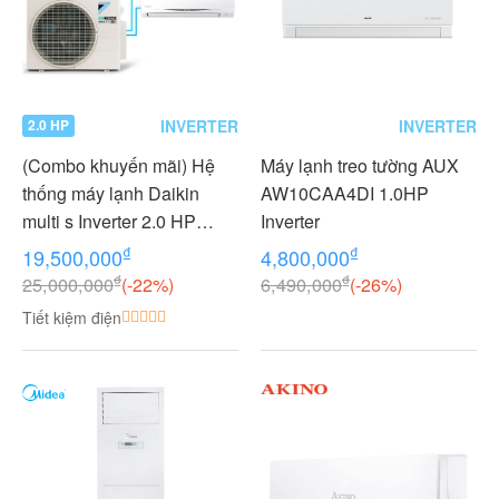
INVERTER
INVERTER
2.0 HP
(Combo khuyến mãi) Hệ
Máy lạnh treo tường AUX
thống máy lạnh Daikin
AW10CAA4DI 1.0HP
multi s Inverter 2.0 HP
Inverter
(2HP Ngựa) - 1 dàn nóng 2
₫
₫
19,500,000
4,800,000
dàn lạnh (1.0 + 1.0 HP (1
₫
₫
25,000,000
(-22%)
6,490,000
(-26%)
Ngựa) MKC50RVMV-
Tiết kiệm điện
CTKC25RVMV+CTKC25R
VMV