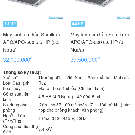
5.5 HP
6.0 HP
Máy lạnh âm trần Sumikura
Máy lạnh âm trần Sumikura
APC/APO-500 5.5 HP (5.5
APC/APO-600 6.0 HP (6
Ngựa)
Ngựa)
₫
₫
32,100,000
37,500,000
Thông số kỹ thuật
Xuất xứ
Thương hiệu : Việt Nam - Sản xuất tại : Malaysia
Loại Gas lạnh
R32
Loại máy
Mono - Loại 1 chiều (Chỉ làm lạnh)
Công suất làm
4.5 HP (4.5 Ngựa) - 42.000 Btu/h
lạnh
Sử dụng cho
Diện tích 57 - 60 m² hoặc 171 - 180 m³ khí (thích
phòng
hợp cho phòng khách, văn phòng)
Nguồn điện
3 Pha, 380 - 415 V, 50Hz
(Ph/V/Hz)
Công suất tiêu thụ
3.4 kW
điện