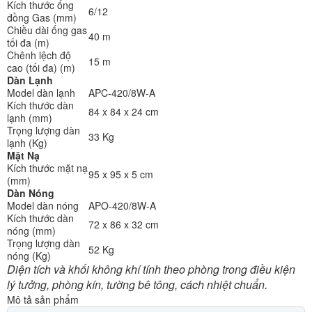
Kích thước ống
6/12
đồng Gas (mm)
Chiều dài ống gas
40 m
tối đa (m)
Chênh lệch độ
15 m
cao (tối đa) (m)
Dàn Lạnh
Model dàn lạnh
APC-420/8W-A
Kích thước dàn
84 x 84 x 24 cm
lạnh (mm)
Trọng lượng dàn
33 Kg
lạnh (Kg)
Mặt Nạ
Kích thước mặt nạ
95 x 95 x 5 cm
(mm)
Dàn Nóng
Model dàn nóng
APO-420/8W-A
Kích thước dàn
72 x 86 x 32 cm
nóng (mm)
Trọng lượng dàn
52 Kg
nóng (Kg)
Diện tích và khối không khí tính theo phòng trong điều kiện
lý tưởng, phòng kín, tường bê tông, cách nhiệt chuẩn.
Mô tả sản phẩm