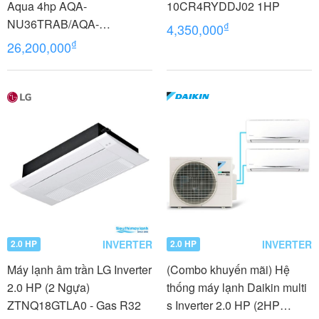
Aqua 4hp AQA-
10CR4RYDDJ02 1HP
NU36TRAB/AQA-
₫
4,350,000
NC36TRN/PB-950QB
₫
26,200,000
INVERTER
INVERTER
2.0 HP
2.0 HP
Máy lạnh âm trần LG Inverter
(Combo khuyến mãi) Hệ
2.0 HP (2 Ngựa)
thống máy lạnh Daikin multi
ZTNQ18GTLA0 - Gas R32
s Inverter 2.0 HP (2HP