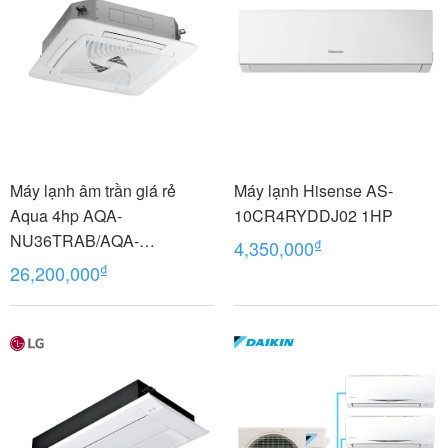
Máy lạnh âm trần giá rẻ
Máy lạnh Hisense AS-
Aqua 4hp AQA-
10CR4RYDDJ02 1HP
NU36TRAB/AQA-
₫
4,350,000
NC36TRN/PB-950QB
₫
26,200,000