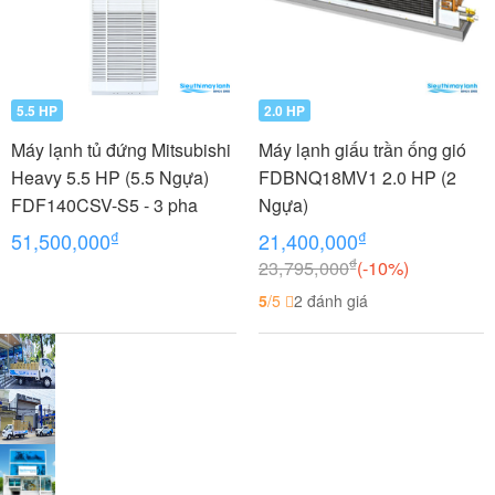
5.5 HP
2.0 HP
Máy lạnh tủ đứng Mitsubishi
Máy lạnh giấu trần ống gió
Heavy 5.5 HP (5.5 Ngựa)
FDBNQ18MV1 2.0 HP (2
FDF140CSV-S5 - 3 pha
Ngựa)
₫
₫
51,500,000
21,400,000
₫
23,795,000
(-10%)
5
/5
2 đánh giá