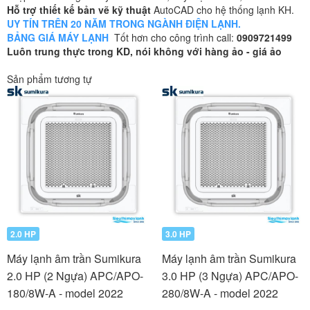
Hỗ trợ thiết kế bản vẽ kỹ thuật
AutoCAD cho hệ thống lạnh KH.
UY TÍN TRÊN 20 NĂM TRONG NGÀNH ĐIỆN LẠNH.
BẢNG GIÁ MÁY LẠNH
Tốt hơn cho công trình call:
0909721499
Luôn trung thực trong KD, nói không với hàng ảo - giá ảo
Sản phẩm tương tự
2.0 HP
3.0 HP
Máy lạnh âm trần Sumikura
Máy lạnh âm trần Sumikura
2.0 HP (2 Ngựa) APC/APO-
3.0 HP (3 Ngựa) APC/APO-
180/8W-A - model 2022
280/8W-A - model 2022