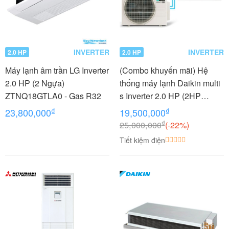
INVERTER
INVERTER
2.0 HP
2.0 HP
Máy lạnh âm trần LG Inverter
(Combo khuyến mãi) Hệ
2.0 HP (2 Ngựa)
thống máy lạnh Daikin multi
ZTNQ18GTLA0 - Gas R32
s Inverter 2.0 HP (2HP
Ngựa) - 1 dàn nóng 2 dàn
₫
₫
23,800,000
19,500,000
lạnh (1.0 + 1.0 HP (1 Ngựa)
₫
25,000,000
(-22%)
MKC50RVMV-
Tiết kiệm điện
CTKC25RVMV+CTKC25RV
MV