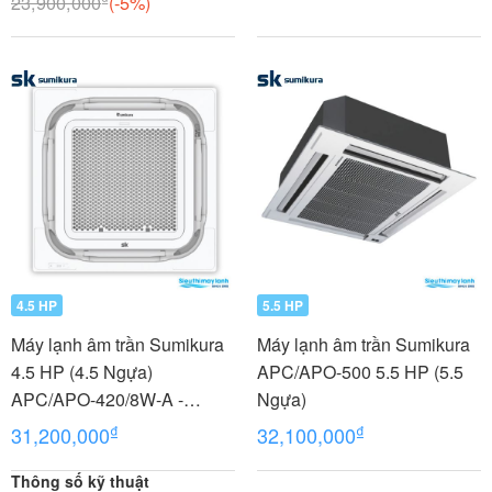
23,900,000
(-5%)
4.5 HP
5.5 HP
Máy lạnh âm trần Sumikura
Máy lạnh âm trần Sumikura
4.5 HP (4.5 Ngựa)
APC/APO-500 5.5 HP (5.5
APC/APO-420/8W-A -
Ngựa)
model 2022
₫
₫
31,200,000
32,100,000
Thông số kỹ thuật