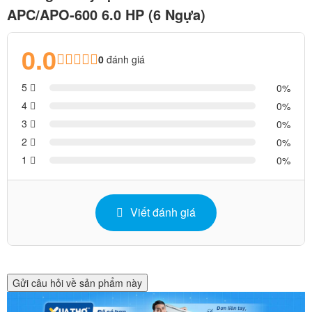
APC/APO-600 6.0 HP (6 Ngựa)
0.0
0
đánh giá
5
0
4
0
3
0
2
0
1
0
Viết đánh giá
Gửi câu hỏi về sản phẩm này