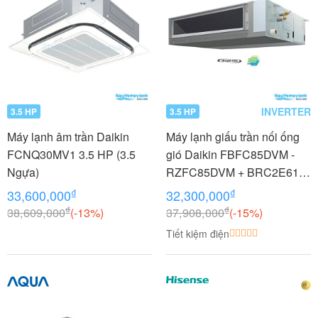
INVERTER
3.5 HP
3.5 HP
Máy lạnh âm trần Daikin
Máy lạnh giấu trần nối ống
FCNQ30MV1 3.5 HP (3.5
gió Daikin FBFC85DVM -
Ngựa)
RZFC85DVM + BRC2E61
3.5 HP (3.5 Ngựa) Inverter
₫
₫
33,600,000
32,300,000
₫
₫
38,609,000
(-13%)
37,908,000
(-15%)
Tiết kiệm điện