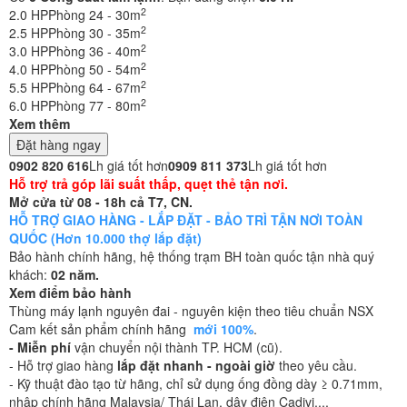
2
2.0 HP
Phòng 24 - 30m
2
2.5 HP
Phòng 30 - 35m
2
3.0 HP
Phòng 36 - 40m
2
4.0 HP
Phòng 50 - 54m
2
5.5 HP
Phòng 64 - 67m
2
6.0 HP
Phòng 77 - 80m
Xem thêm
Đặt hàng ngay
0902 820 616
Lh giá tốt hơn
0909 811 373
Lh giá tốt hơn
Hỗ trợ trả góp lãi suất thấp, quẹt thẻ tận nơi.
Mở cửa từ 08 - 18h cả T7, CN.
HỖ TRỢ GIAO HÀNG - LẮP ĐẶT - BẢO TRÌ TẬN NƠI TOÀN
QUỐC (Hơn 10.000 thợ lắp đặt)
Bảo hành chính hãng, hệ thống trạm BH toàn quốc tận nhà quý
khách:
02 năm.
Xem điểm bảo hành
Thùng máy lạnh nguyên đai - nguyên kiện theo tiêu chuẩn NSX
Cam kết sản phẩm chính hãng
mới 100%
.
- Miễn phí
vận chuyển nội thành TP. HCM (cũ).
- Hỗ trợ giao hàng
lắp đặt nhanh - ngoài giờ
theo yêu cầu.
- Kỹ thuật đào tạo từ hãng, chỉ sử dụng ống đồng dày ≥ 0.71mm,
nhập chính hãng Malaysia/ Thái Lan, dây điện Cadivi,...