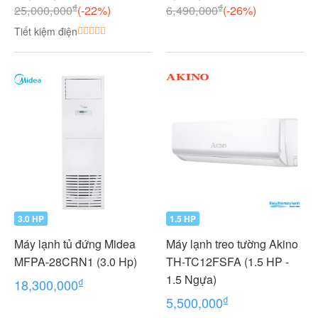
dàn lạnh (1.0 + 1.0 HP (1
₫
₫
25,000,000
(-22%)
6,490,000
(-26%)
Ngựa) MKC50RVMV-
Tiết kiệm điện
CTKC25RVMV+CTKC25R
VMV
3.0 HP
1.5 HP
Máy lạnh tủ đứng Midea
Máy lạnh treo tường Akino
MFPA-28CRN1 (3.0 Hp)
TH-TC12FSFA (1.5 HP -
1.5 Ngựa)
₫
18,300,000
₫
5,500,000