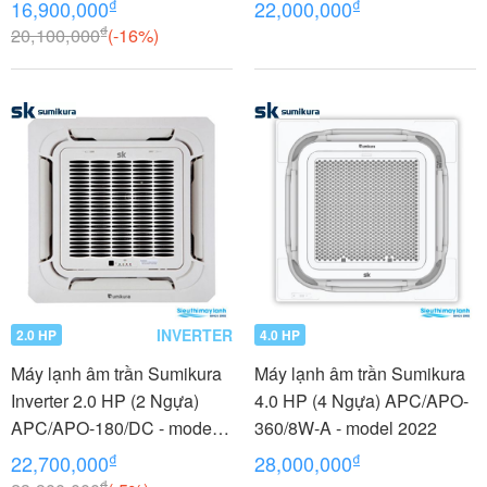
₫
₫
16,900,000
22,000,000
₫
20,100,000
(-16%)
INVERTER
2.0 HP
4.0 HP
Máy lạnh âm trần Sumikura
Máy lạnh âm trần Sumikura
Inverter 2.0 HP (2 Ngựa)
4.0 HP (4 Ngựa) APC/APO-
APC/APO-180/DC - model
360/8W-A - model 2022
2022
₫
₫
22,700,000
28,000,000
₫