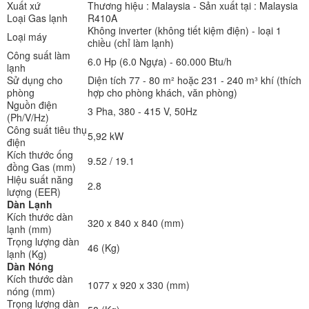
Xuất xứ
Thương hiệu : Malaysia - Sản xuất tại : Malaysia
Loại Gas lạnh
R410A
Không inverter (không tiết kiệm điện) - loại 1
Loại máy
chiều (chỉ làm lạnh)
Công suất làm
6.0 Hp (6.0 Ngựa) - 60.000 Btu/h
lạnh
Sử dụng cho
Diện tích 77 - 80 m² hoặc 231 - 240 m³ khí (thích
phòng
hợp cho phòng khách, văn phòng)
Nguồn điện
3 Pha, 380 - 415 V, 50Hz
(Ph/V/Hz)
Công suất tiêu thụ
5,92 kW
điện
Kích thước ống
9.52 / 19.1
đồng Gas (mm)
Hiệu suất năng
2.8
lượng (EER)
Dàn Lạnh
Kích thước dàn
320 x 840 x 840 (mm)
lạnh (mm)
Trọng lượng dàn
46 (Kg)
lạnh (Kg)
Dàn Nóng
Kích thước dàn
1077 x 920 x 330 (mm)
nóng (mm)
Trọng lượng dàn