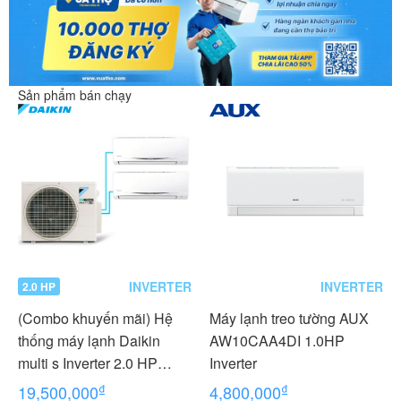
Sản phẩm bán chạy
INVERTER
INVERTER
2.0 HP
(Combo khuyến mãi) Hệ
Máy lạnh treo tường AUX
thống máy lạnh Daikin
AW10CAA4DI 1.0HP
multi s Inverter 2.0 HP
Inverter
(2HP Ngựa) - 1 dàn nóng 2
₫
₫
19,500,000
4,800,000