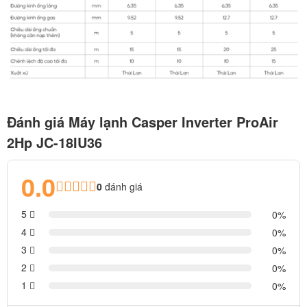
Đánh giá Máy lạnh Casper Inverter ProAir
2Hp JC-18IU36
0.0
0
đánh giá
5
0
4
0
3
0
2
0
1
0