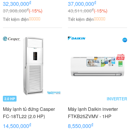
3.5 HP (3.5 Ngựa) Inverter
4.0 HP (4 Ngựa) Inverter
₫
₫
32,300,000
37,000,000
₫
₫
37,908,000
(-15%)
43,511,000
(-15%)
Tiết kiệm điện
Tiết kiệm điện
INVERTER
2.0 HP
Máy lạnh tủ đứng Casper
Máy lạnh Daikin inverter
FC-18TL22 (2.0 HP)
FTKB25ZVMV - 1HP
₫
₫
14,500,000
8,550,000