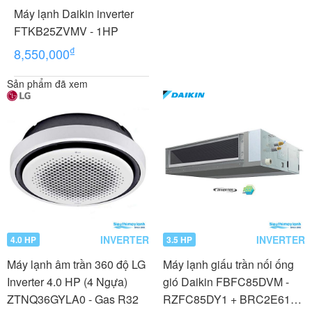
Máy lạnh Daikin inverter
FTKB25ZVMV - 1HP
₫
8,550,000
Sản phẩm đã xem
INVERTER
INVERTER
4.0 HP
3.5 HP
Máy lạnh âm trần 360 độ LG
Máy lạnh giấu trần nối ống
Inverter 4.0 HP (4 Ngựa)
gió Daikin FBFC85DVM -
ZTNQ36GYLA0 - Gas R32
RZFC85DY1 + BRC2E61