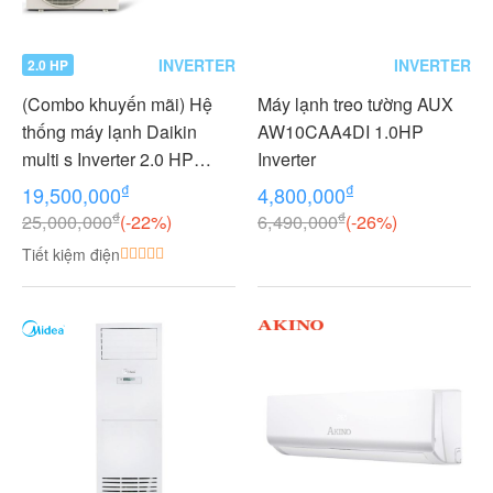
INVERTER
INVERTER
2.0 HP
(Combo khuyến mãi) Hệ
Máy lạnh treo tường AUX
thống máy lạnh Daikin
AW10CAA4DI 1.0HP
multi s Inverter 2.0 HP
Inverter
(2HP Ngựa) - 1 dàn nóng 2
₫
₫
19,500,000
4,800,000
dàn lạnh (1.0 + 1.0 HP (1
₫
₫
25,000,000
(-22%)
6,490,000
(-26%)
Ngựa) MKC50RVMV-
Tiết kiệm điện
CTKC25RVMV+CTKC25R
VMV