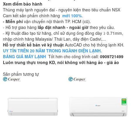
Xem điểm bảo hành
Thùng máy lạnh nguyên đai - nguyên kiện theo tiêu chuẩn NSX
Cam kết sản phẩm chính hãng
mới 100%
.
- Miễn phí
vận chuyển nội thành TP. HCM (cũ).
- Hỗ trợ giao hàng
lắp đặt nhanh - ngoài giờ
theo yêu cầu.
- Kỹ thuật đào tạo từ hãng, chỉ sử dụng ống đồng dày ≥ 0.71mm,
nhập chính hãng Malaysia/ Thái Lan, dây điện Cadivi,...
Hỗ trợ thiết kế bản vẽ kỹ thuật
AutoCAD cho hệ thống lạnh KH.
UY TÍN TRÊN 20 NĂM TRONG NGÀNH ĐIỆN LẠNH.
BẢNG GIÁ MÁY LẠNH
Tốt hơn cho công trình call:
0909721499
Luôn trung thực trong KD, nói không với hàng ảo - giá ảo
Sản phẩm tương tự