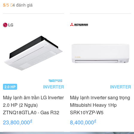
5
/5
4 đánh giá
INVERTER
INVERTER
2.0 HP
Máy lạnh âm trần LG Inverter
Máy lạnh inverter sang trọng
2.0 HP (2 Ngựa)
Mitsubishi Heavy 1Hp
ZTNQ18GTLA0 - Gas R32
SRK10YZP-W5
₫
₫
23,800,000
8,400,000