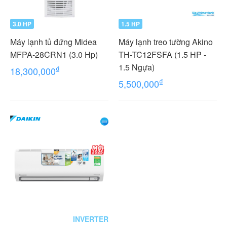
3.0 HP
1.5 HP
Máy lạnh tủ đứng Midea
Máy lạnh treo tường Akino
MFPA-28CRN1 (3.0 Hp)
TH-TC12FSFA (1.5 HP -
1.5 Ngựa)
₫
18,300,000
₫
5,500,000
INVERTER