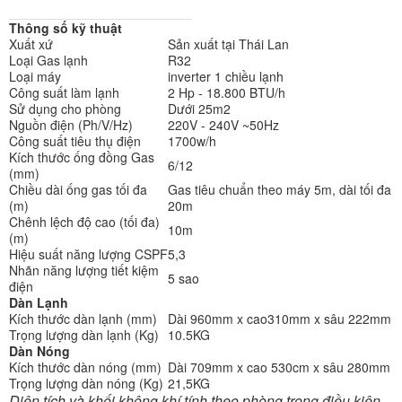
Thông số kỹ thuật
Xuất xứ
Sản xuất tại Thái Lan
Loại Gas lạnh
R32
Loại máy
inverter 1 chiều lạnh
Công suất làm lạnh
2 Hp - 18.800 BTU/h
Sử dụng cho phòng
Dưới 25m2
Nguồn điện (Ph/V/Hz)
220V - 240V ~50Hz
Công suất tiêu thụ điện
1700w/h
Kích thước ống đồng Gas
6/12
(mm)
Chiều dài ống gas tối đa
Gas tiêu chuẩn theo máy 5m, dài tối đa
(m)
20m
Chênh lệch độ cao (tối đa)
10m
(m)
Hiệu suất năng lượng CSPF
5,3
Nhãn năng lượng tiết kiệm
5 sao
điện
Dàn Lạnh
Kích thước dàn lạnh (mm)
Dài 960mm x cao310mm x sâu 222mm
Trọng lượng dàn lạnh (Kg)
10.5KG
Dàn Nóng
Kích thước dàn nóng (mm)
Dài 709mm x cao 530cm x sâu 280mm
Trọng lượng dàn nóng (Kg)
21,5KG
Diện tích và khối không khí tính theo phòng trong điều kiện