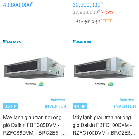
3.5 HP (3.5 Ngựa) Inverter -
₫
₫
40,800,000
32,300,000
3 pha
₫
37,908,000
(-15%)
Tiết kiệm điện
INVERTER
INVERTER
3.5 HP
4.0 HP
Máy lạnh giấu trần nối ống
Máy lạnh giấu trần nối ống
gió Daikin FBFC85DVM -
gió Daikin FBFC100DVM -
RZFC85DVM + BRC2E61
RZFC100DVM + BRC2E61