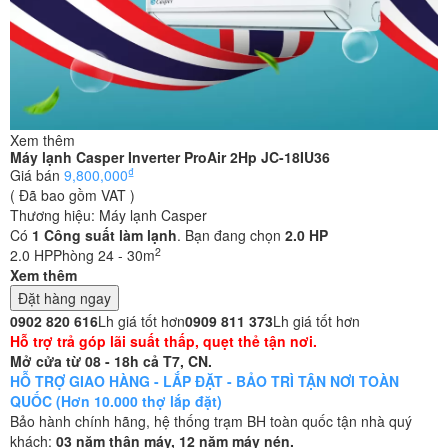
Xem thêm
Máy lạnh Casper Inverter ProAir 2Hp JC-18IU36
₫
Giá bán
9,800,000
( Đã bao gồm VAT )
Thương hiệu:
Máy lạnh Casper
Có
1
Công suất làm lạnh
. Bạn đang chọn
2.0 HP
2
2.0 HP
Phòng 24 - 30m
Xem thêm
Đặt hàng ngay
0902 820 616
Lh giá tốt hơn
0909 811 373
Lh giá tốt hơn
Hỗ trợ trả góp lãi suất thấp, quẹt thẻ tận nơi.
Mở cửa từ 08 - 18h cả T7, CN.
HỖ TRỢ GIAO HÀNG - LẮP ĐẶT - BẢO TRÌ TẬN NƠI TOÀN
QUỐC (Hơn 10.000 thợ lắp đặt)
Bảo hành chính hãng, hệ thống trạm BH toàn quốc tận nhà quý
khách:
03 năm thân máy, 12 năm máy nén.