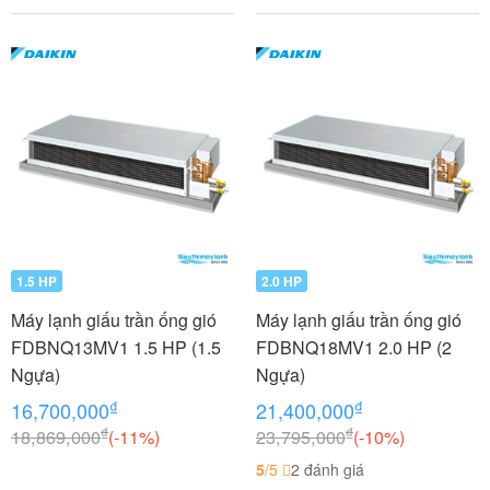
MV
1.5 HP
2.0 HP
Máy lạnh giấu trần ống gió
Máy lạnh giấu trần ống gió
FDBNQ13MV1 1.5 HP (1.5
FDBNQ18MV1 2.0 HP (2
Ngựa)
Ngựa)
₫
₫
16,700,000
21,400,000
₫
₫
18,869,000
(-11%)
23,795,000
(-10%)
5
/5
2 đánh giá