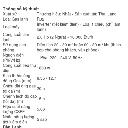
Thông số kỹ thuật
Xuất xứ
Thương hiệu: Nhật - Sản xuất tại: Thai Land
Loại Gas lạnh
R32
Inverter (tiết kiệm điện) - Loại 1 chiều (chỉ làm
Loại máy
lạnh)
Công suất làm
2.0 Hp (2 Ngựa) - 18.000 Btu/h
lạnh
Sử dụng cho
Diện tích 20 - 30 m² hoặc 60 - 80 m³ khí (thích
phòng
hợp cho phòng khách, văn phòng)
Nguồn điện
1 Pha, 220 - 240 V, 50Hz
(Ph/V/Hz)
Công suất tiêu thụ
1880 w
điện
Kích thước ống
6.35 / 12.7
đồng Gas (mm)
Chiều dài ống gas
20m
tối đa (m)
Chênh lệch độ cao
15m
(tối đa) (m)
Hiệu suất năng
5.06
lượng CSPF
Nhãn năng lượng
5 sao
tiết kiệm điện
Dàn Lạnh