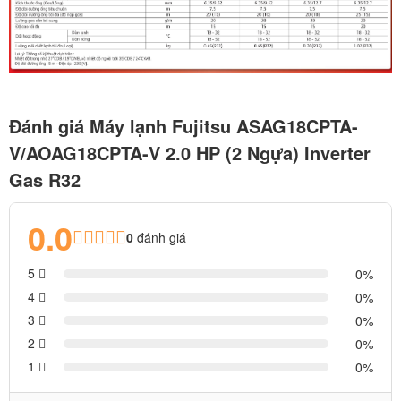
Đánh giá Máy lạnh Fujitsu ASAG18CPTA-
V/AOAG18CPTA-V 2.0 HP (2 Ngựa) Inverter
Gas R32
0.0
0
đánh giá
5
0
4
0
3
0
2
0
1
0