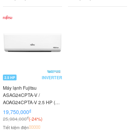
INVERTER
2.5 HP
Máy lạnh Fujitsu
ASAG24CPTA-V /
AOAG24CPTA-V 2.5 HP (2.5
Ngựa) Inverter Gas R32
₫
19,750,000
₫
25,984,000
(-24%)
Tiết kiệm điện