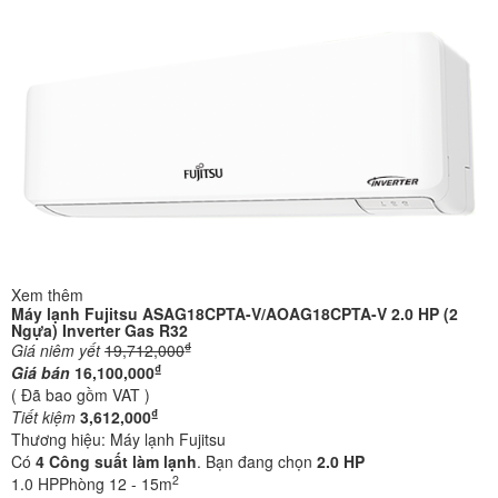
Xem thêm
Máy lạnh Fujitsu ASAG18CPTA-V/AOAG18CPTA-V 2.0 HP (2
Ngựa) Inverter Gas R32
₫
Giá niêm yết
19,712,000
₫
Giá bán
16,100,000
( Đã bao gồm VAT )
₫
Tiết kiệm
3,612,000
Thương hiệu:
Máy lạnh Fujitsu
Có
4
Công suất làm lạnh
. Bạn đang chọn
2.0 HP
2
1.0 HP
Phòng 12 - 15m