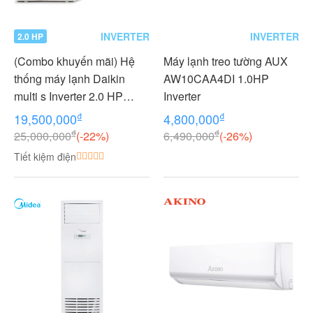
INVERTER
INVERTER
2.0 HP
(Combo khuyến mãi) Hệ
Máy lạnh treo tường AUX
thống máy lạnh Daikin
AW10CAA4DI 1.0HP
multi s Inverter 2.0 HP
Inverter
(2HP Ngựa) - 1 dàn nóng 2
₫
₫
19,500,000
4,800,000
dàn lạnh (1.0 + 1.0 HP (1
₫
₫
25,000,000
(-22%)
6,490,000
(-26%)
Ngựa) MKC50RVMV-
Tiết kiệm điện
CTKC25RVMV+CTKC25R
VMV