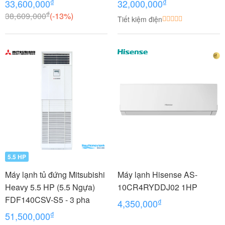
₫
₫
33,600,000
32,000,000
₫
38,609,000
(-13%)
Tiết kiệm điện
5.5 HP
Máy lạnh tủ đứng Mitsubishi
Máy lạnh Hisense AS-
Heavy 5.5 HP (5.5 Ngựa)
10CR4RYDDJ02 1HP
FDF140CSV-S5 - 3 pha
₫
4,350,000
₫
51,500,000