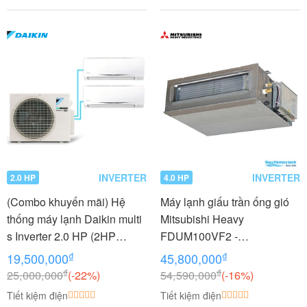
INVERTER
INVERTER
2.0 HP
4.0 HP
(Combo khuyến mãi) Hệ
Máy lạnh giấu trần ống gió
thống máy lạnh Daikin multi
Mitsubishi Heavy
s Inverter 2.0 HP (2HP
FDUM100VF2 -
Ngựa) - 1 dàn nóng 2 dàn
FDC100VNP 4.0 HP (4
₫
₫
19,500,000
45,800,000
lạnh (1.0 + 1.0 HP (1 Ngựa)
Ngựa) Inverter
₫
₫
25,000,000
(-22%)
54,590,000
(-16%)
MKC50RVMV-
Tiết kiệm điện
Tiết kiệm điện
CTKC25RVMV+CTKC25RV