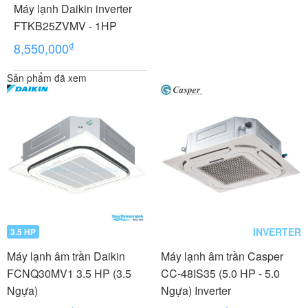
Máy lạnh Daikin inverter
FTKB25ZVMV - 1HP
₫
8,550,000
Sản phẩm đã xem
INVERTER
3.5 HP
Máy lạnh âm trần Daikin
Máy lạnh âm trần Casper
FCNQ30MV1 3.5 HP (3.5
CC-48IS35 (5.0 HP - 5.0
Ngựa)
Ngựa) Inverter