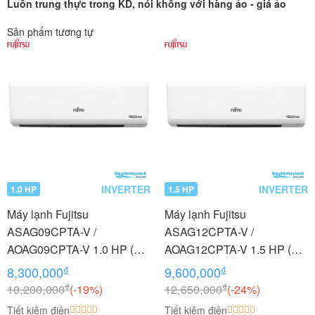
Luôn trung thực trong KD, nói không với hàng ảo - giá ảo
Sản phẩm tương tự
INVERTER
INVERTER
1.0 HP
1.5 HP
Máy lạnh Fujitsu
Máy lạnh Fujitsu
ASAG09CPTA-V /
ASAG12CPTA-V /
AOAG09CPTA-V 1.0 HP (1
AOAG12CPTA-V 1.5 HP (1.5
Ngựa) Inverter Gas R32
Ngựa) Inverter Gas R32
₫
₫
8,300,000
9,600,000
₫
₫
10,200,000
(-19%)
12,650,000
(-24%)
Tiết kiệm điện
Tiết kiệm điện