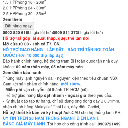
2
1.5 HP
Phòng 16 - 20m
2
2.0 HP
Phòng 24 - 30m
2
2.5 HP
Phòng 30 - 35m
Xem thêm
Đặt hàng ngay
0902 820 616
Lh giá tốt hơn
0909 811 373
Lh giá tốt hơn
Hỗ trợ trả góp lãi suất thấp, quẹt thẻ tận nơi.
Mở cửa từ 08 - 18h cả T7, CN.
HỖ TRỢ GIAO HÀNG - LẮP ĐẶT - BẢO TRÌ TẬN NƠI TOÀN
QUỐC (Hơn 10.000 thợ lắp đặt)
Bảo hành chính hãng, hệ thống trạm BH toàn quốc tận nhà quý
khách:
02 năm thân máy, 05 năm máy nén.
Xem điểm bảo hành
Thùng máy lạnh nguyên đai - nguyên kiện theo tiêu chuẩn NSX
Cam kết sản phẩm chính hãng
mới 100%
.
- Miễn phí
vận chuyển nội thành TP. HCM (cũ).
- Hỗ trợ giao hàng
lắp đặt nhanh - ngoài giờ
theo yêu cầu.
- Kỹ thuật đào tạo từ hãng, chỉ sử dụng ống đồng dày ≥ 0.71mm,
nhập chính hãng Malaysia/ Thái Lan, dây điện Cadivi,...
Hỗ trợ thiết kế bản vẽ kỹ thuật
AutoCAD cho hệ thống lạnh KH.
UY TÍN TRÊN 20 NĂM TRONG NGÀNH ĐIỆN LẠNH.
BẢNG GIÁ MÁY LẠNH
Tốt hơn cho công trình call:
0909721499