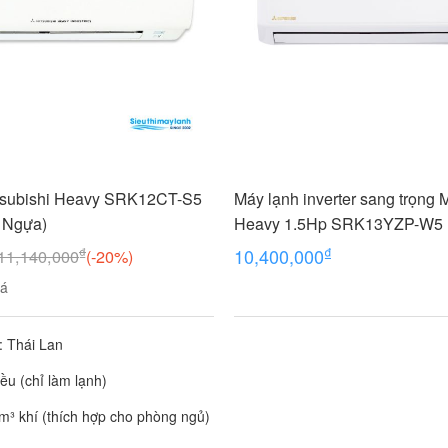
tsubishi Heavy SRK12CT-S5
Máy lạnh inverter sang trọng M
5 Ngựa)
Heavy 1.5Hp SRK13YZP-W5
₫
₫
10,400,000
11,140,000
(-20%)
iá
: Thái Lan
hiều (chỉ làm lạnh)
m³ khí (thích hợp cho phòng ngủ)