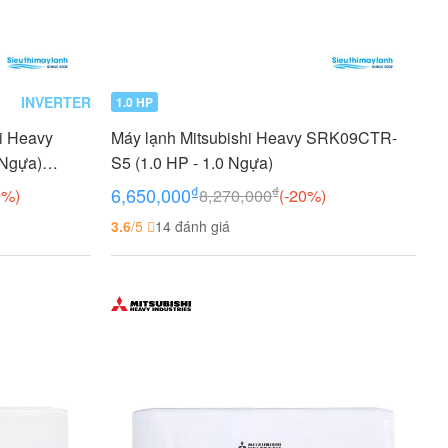
INVERTER
1.0 HP
hi Heavy
Máy lạnh Mitsubishi Heavy SRK09CTR-
 Ngựa)
S5 (1.0 HP - 1.0 Ngựa)
₫
₫
6,650,000
9%)
8,270,000
(-20%)
3.6
/5
14 đánh giá