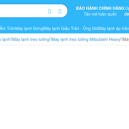
BẢO HÀNH CHÍNH HÃNG
O
Tận nơi toàn quốc
(0
 Âm Trần
Máy lạnh Đứng
Máy lạnh Giấu Trần - Ống Gió
Máy lạnh áp trần
 lạnh
Máy lạnh treo tường
Máy lạnh treo tường Mitsubishi Heavy
Máy