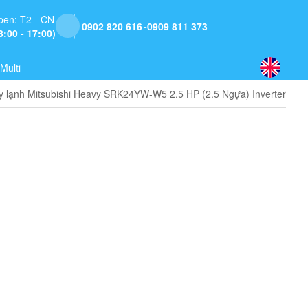
pen: T2 - CN
0902 820 616
0909 811 373
8:00 - 17:00)
Multi
 lạnh Mitsubishi Heavy SRK24YW-W5 2.5 HP (2.5 Ngựa) Inverter