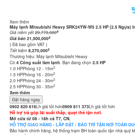
Xem thêm
Máy lạnh Mitsubishi Heavy SRK24YW-W5 2.5 HP (2.5 Ngựa) In
₫
Giá niêm yết
29,770,000
₫
Giá bán
21,500,000
( Đã bao gồm VAT )
₫
Tiết kiệm
8,270,000
Thương hiệu:
Máy lạnh Mitsubishi Heavy
Có
4
Công suất làm lạnh
. Bạn đang chọn
2.5 HP
2
1.0 HP
Phòng 12 - 15m
2
1.5 HP
Phòng 16 - 20m
2
2.0 HP
Phòng 24 - 30m
2
2.5 HP
Phòng 30 - 35m
Xem thêm
Đặt hàng ngay
0902 820 616
Lh giá tốt hơn
0909 811 373
Lh giá tốt hơn
Hỗ trợ trả góp lãi suất thấp, quẹt thẻ tận nơi.
Mở cửa từ 08 - 18h cả T7, CN.
HỖ TRỢ GIAO HÀNG - LẮP ĐẶT - BẢO TRÌ TẬN NƠI TOÀN QUỐC
Bảo hành chính hãng, hệ thống trạm BH toàn quốc tận nhà quý 