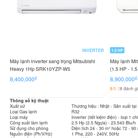
INVERTER
1.5 HP
Máy lạnh inverter sang trọng Mitsubishi
Máy lạnh Mi
Heavy 1Hp SRK10YZP-W5
(1.5 HP - 1.
₫
₫
8,400,000
8,900,000
5
/5
8 đánh g
Thông số kỹ thuật
Xuất xứ
Thương hiệu : Nhật - Sản xuất tại 
Loại Gas lạnh
R32
Loại máy
Inverter (tiết kiệm điện) - loại 1 c
Công suất làm lạnh
2.5 Hp (2.5 Ngựa) - 23.543 Btu/h
Sử dụng cho phòng
Diện tích 24 - 30 m² hoặc 72 - 90 
Nguồn điện (Ph/V/Hz)
1 Pha, 220 - 240V, 50Hz