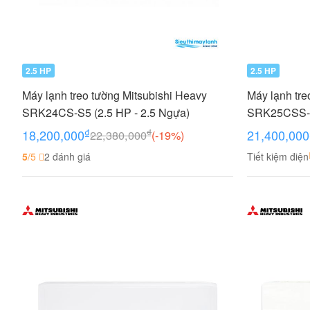
2.5 HP
2.5 HP
Máy lạnh treo tường Mitsubishi Heavy
Máy lạnh tre
SRK24CS-S5 (2.5 HP - 2.5 Ngựa)
SRK25CSS-S5
₫
₫
18,200,000
21,400,000
22,380,000
(-19%)
5
/5
2 đánh giá
Tiết kiệm điện