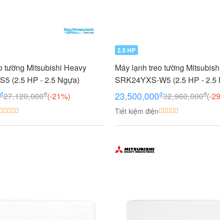
2.5 HP
o tường Mitsubishi Heavy
Máy lạnh treo tường Mitsubis
 (2.5 HP - 2.5 Ngựa)
SRK24YXS-W5 (2.5 HP - 2.5
Inverter
₫
₫
₫
₫
23,500,000
27,120,000
(-21%)
32,960,000
(-2
Tiết kiệm điện