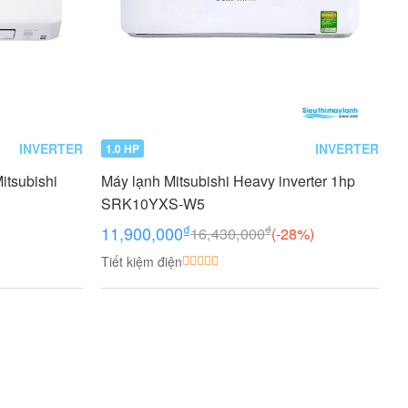
INVERTER
INVERTER
1.0 HP
itsubishi
Máy lạnh Mitsubishi Heavy inverter 1hp
SRK10YXS-W5
₫
₫
11,900,000
16,430,000
(-28%)
Tiết kiệm điện