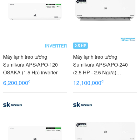
INVERTER
2.5 HP
Máy lạnh treo tường
Máy lạnh treo tường
Sumikura APS/APO-120
Sumikura APS/APO-240
OSAKA (1.5 Hp) inverter
(2.5 HP - 2.5 Ngựa)
MORANDI
₫
₫
6,200,000
12,100,000