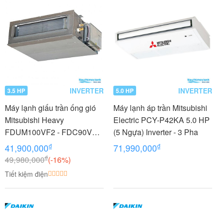
INVERTER
INVERTER
3.5 HP
5.0 HP
Máy lạnh giấu trần ống gió
Máy lạnh áp trần Mitsubishi
Mitsubishi Heavy
Electric PCY-P42KA 5.0 HP
FDUM100VF2 - FDC90VNP
(5 Ngựa) Inverter - 3 Pha
3.5 HP (3.5 Ngựa) Inverter
₫
₫
41,900,000
71,990,000
₫
49,980,000
(-16%)
Tiết kiệm điện