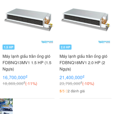
1.5 HP
2.0 HP
Máy lạnh giấu trần ống gió
Máy lạnh giấu trần ống gió
FDBNQ13MV1 1.5 HP (1.5
FDBNQ18MV1 2.0 HP (2
Ngựa)
Ngựa)
₫
₫
16,700,000
21,400,000
₫
₫
18,869,000
(-11%)
23,795,000
(-10%)
5
/5
2 đánh giá