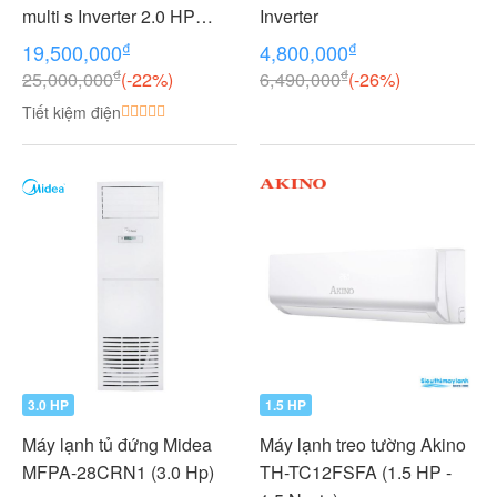
multi s Inverter 2.0 HP
Inverter
(2HP Ngựa) - 1 dàn nóng 2
₫
₫
19,500,000
4,800,000
dàn lạnh (1.0 + 1.0 HP (1
₫
₫
25,000,000
(-22%)
6,490,000
(-26%)
Ngựa) MKC50RVMV-
Tiết kiệm điện
CTKC25RVMV+CTKC25R
VMV
3.0 HP
1.5 HP
Máy lạnh tủ đứng Midea
Máy lạnh treo tường Akino
MFPA-28CRN1 (3.0 Hp)
TH-TC12FSFA (1.5 HP -