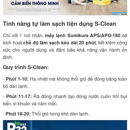
Tính năng tự làm sạch tiện dụng S-Clean
Chỉ với 1 nút nhấn,
máy lạnh Sumikura APS/APO-180
sẽ
kích hoạt
chế độ làm sạch kéo dài 20 phút
, tiết kiệm công
sức cho người dùng và đảm bảo khả năng vận hành ổn
định.
Quy trình S-Clean:
-
Phút 1-10:
Hạ nhiệt mà không thổi gió để đóng băng toàn
bộ dàn lạnh.
-
Phút 11-17:
Rã đông nhanh tạo dòng nước cuốn trôi bụi
bẩn, vi khuẩn và nấm mốc.
-
Phút 18-20:
Thổi gió hong khô dàn lạnh.