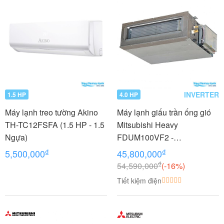
INVERTER
1.5 HP
4.0 HP
Máy lạnh treo tường Akino
Máy lạnh giấu trần ống gió
TH-TC12FSFA (1.5 HP - 1.5
Mitsubishi Heavy
Ngựa)
FDUM100VF2 -
FDC100VNP 4.0 HP (4
₫
₫
5,500,000
45,800,000
Ngựa) Inverter
₫
54,590,000
(-16%)
Tiết kiệm điện