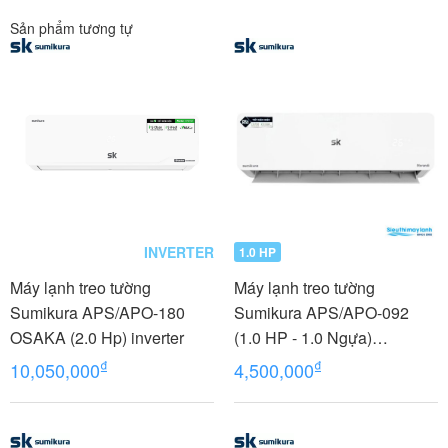
Sản phẩm tương tự
INVERTER
1.0 HP
Máy lạnh treo tường
Máy lạnh treo tường
Sumikura APS/APO-180
Sumikura APS/APO-092
OSAKA (2.0 Hp) inverter
(1.0 HP - 1.0 Ngựa)
MORANDI
₫
₫
10,050,000
4,500,000