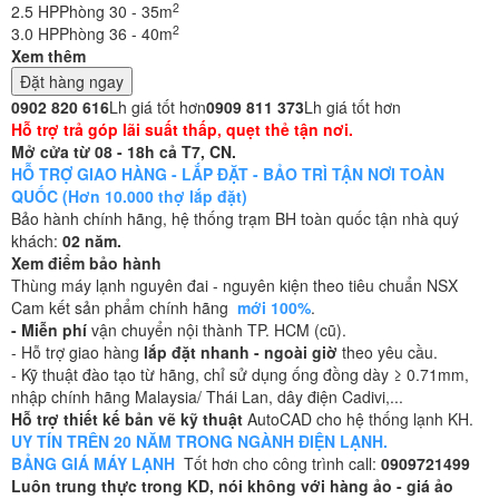
2
2.5 HP
Phòng 30 - 35m
2
3.0 HP
Phòng 36 - 40m
Xem thêm
Đặt hàng ngay
0902 820 616
Lh giá tốt hơn
0909 811 373
Lh giá tốt hơn
Hỗ trợ trả góp lãi suất thấp, quẹt thẻ tận nơi.
Mở cửa từ 08 - 18h cả T7, CN.
HỖ TRỢ GIAO HÀNG - LẮP ĐẶT - BẢO TRÌ TẬN NƠI TOÀN
QUỐC (Hơn 10.000 thợ lắp đặt)
Bảo hành chính hãng, hệ thống trạm BH toàn quốc tận nhà quý
khách:
02 năm.
Xem điểm bảo hành
Thùng máy lạnh nguyên đai - nguyên kiện theo tiêu chuẩn NSX
Cam kết sản phẩm chính hãng
mới 100%
.
- Miễn phí
vận chuyển nội thành TP. HCM (cũ).
- Hỗ trợ giao hàng
lắp đặt nhanh - ngoài giờ
theo yêu cầu.
- Kỹ thuật đào tạo từ hãng, chỉ sử dụng ống đồng dày ≥ 0.71mm,
nhập chính hãng Malaysia/ Thái Lan, dây điện Cadivi,...
Hỗ trợ thiết kế bản vẽ kỹ thuật
AutoCAD cho hệ thống lạnh KH.
UY TÍN TRÊN 20 NĂM TRONG NGÀNH ĐIỆN LẠNH.
BẢNG GIÁ MÁY LẠNH
Tốt hơn cho công trình call:
0909721499
Luôn trung thực trong KD, nói không với hàng ảo - giá ảo