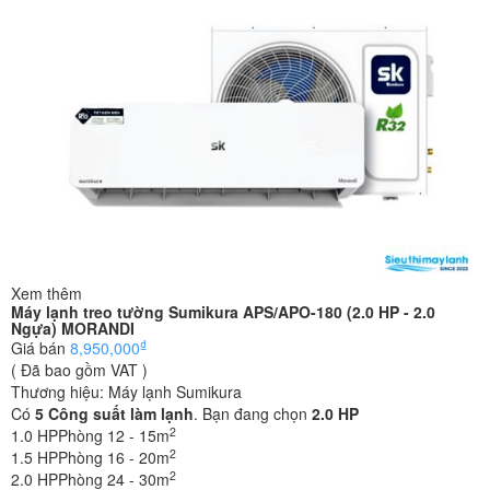
Xem thêm
Máy lạnh treo tường Sumikura APS/APO-180 (2.0 HP - 2.0
Ngựa) MORANDI
₫
Giá bán
8,950,000
( Đã bao gồm VAT )
Thương hiệu:
Máy lạnh Sumikura
Có
5
Công suất làm lạnh
. Bạn đang chọn
2.0 HP
2
1.0 HP
Phòng 12 - 15m
2
1.5 HP
Phòng 16 - 20m
2
2.0 HP
Phòng 24 - 30m