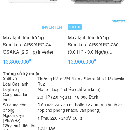
INVERTER
3.0 HP
Máy lạnh treo tường
Máy lạnh treo tường
Sumikura APS/APO-24
Sumikura APS/APO-280
OSAKA (2.5 Hp) inverter
(3.0 HP - 3.0 Ngựa)
MORANDI
₫
₫
13,800,000
13,900,000
Thông số kỹ thuật
Xuất xứ
Thương hiệu: Việt Nam - Sản suất tại: Malaysia
Loại Gas lạnh
R32
Loại máy
Mono - Loại 1 chiều (chỉ làm lạnh)
Công suất làm
2.0 HP (2.0 Ngựa) - 18.000 Btu/h
lạnh
Sử dụng cho
Diện tích 24 - 30 m² hoặc 72 - 90 m³ khí (thích
phòng
hợp cho phòng khách, văn phòng)
Nguồn điện
1 Pha, 220 - 240V, 50Hz
(Ph/V/Hz)
Công suất tiêu thụ
1.724 kW