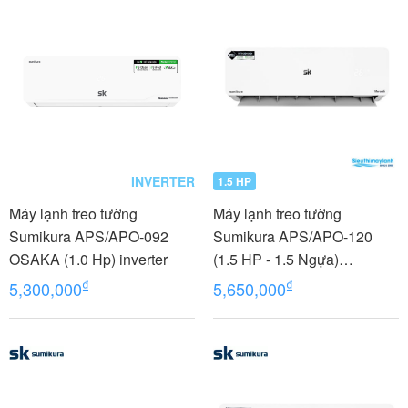
INVERTER
1.5 HP
Máy lạnh treo tường
Máy lạnh treo tường
Sumikura APS/APO-092
Sumikura APS/APO-120
OSAKA (1.0 Hp) inverter
(1.5 HP - 1.5 Ngựa)
MORANDI
₫
₫
5,300,000
5,650,000