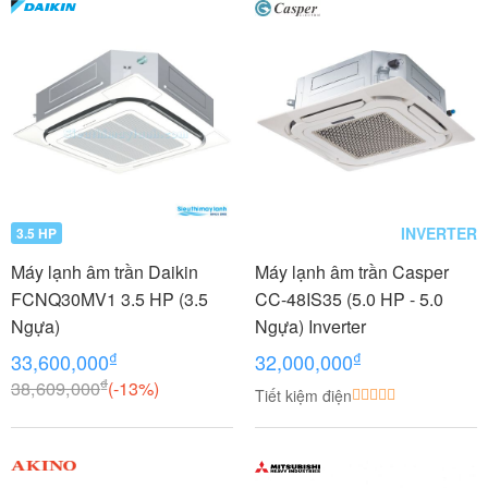
INVERTER
3.5 HP
Máy lạnh âm trần Daikin
Máy lạnh âm trần Casper
FCNQ30MV1 3.5 HP (3.5
CC-48IS35 (5.0 HP - 5.0
Ngựa)
Ngựa) Inverter
₫
₫
33,600,000
32,000,000
₫
38,609,000
(-13%)
Tiết kiệm điện