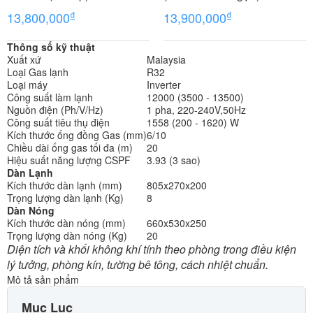
MORANDI
₫
₫
13,800,000
13,900,000
Thông số kỹ thuật
Xuất xứ
Malaysia
Loại Gas lạnh
R32
Loại máy
Inverter
Công suất làm lạnh
12000 (3500 - 13500)
Nguồn điện (Ph/V/Hz)
1 pha, 220-240V,50Hz
Công suất tiêu thụ điện
1558 (200 - 1620) W
Kích thước ống đồng Gas (mm)
6/10
Chiều dài ống gas tối đa (m)
20
Hiệu suất năng lượng CSPF
3.93 (3 sao)
Dàn Lạnh
Kích thước dàn lạnh (mm)
805x270x200
Trọng lượng dàn lạnh (Kg)
8
Dàn Nóng
Kích thước dàn nóng (mm)
660x530x250
Trọng lượng dàn nóng (Kg)
20
Diện tích và khối không khí tính theo phòng trong điều kiện
lý tưởng, phòng kín, tường bê tông, cách nhiệt chuẩn.
Mô tả sản phẩm
Mục Lục