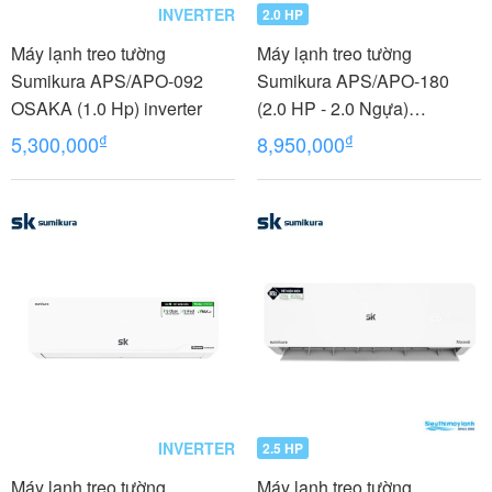
INVERTER
2.0 HP
Máy lạnh treo tường
Máy lạnh treo tường
Sumikura APS/APO-092
Sumikura APS/APO-180
OSAKA (1.0 Hp) inverter
(2.0 HP - 2.0 Ngựa)
MORANDI
₫
₫
5,300,000
8,950,000
INVERTER
2.5 HP
Máy lạnh treo tường
Máy lạnh treo tường