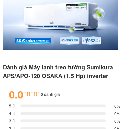
Đánh giá Máy lạnh treo tường Sumikura
APS/APO-120 OSAKA (1.5 Hp) inverter
0.0
0
đánh giá
5
0
4
0
3
0
2
0