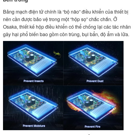
Bảng mạch điện tử chính là “bộ não” điều khiển của thiết bị
nên cần được bảo vệ trong một “hộp sọ” chắc chắn. Ở
Osaka, thiết kế hộp điều khiển có thể chống lại các tác nhân
gây hại phổ biến bao gồm côn trùng, bụi bẩn, độ ẩm và lửa.