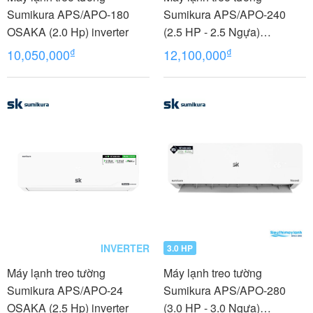
Sumikura APS/APO-180
Sumikura APS/APO-240
OSAKA (2.0 Hp) inverter
(2.5 HP - 2.5 Ngựa)
MORANDI
₫
₫
10,050,000
12,100,000
INVERTER
3.0 HP
Máy lạnh treo tường
Máy lạnh treo tường
Sumikura APS/APO-24
Sumikura APS/APO-280
OSAKA (2.5 Hp) inverter
(3.0 HP - 3.0 Ngựa)