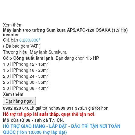
Xem thêm
Máy lạnh treo tường Sumikura APS/APO-120 OSAKA (1.5 Hp)
inverter
₫
Giá bán
6,200,000
( Đã bao gồm VAT )
Thương hiệu:
Máy lạnh Sumikura
Có
5
Công suất làm lạnh
. Bạn đang chọn
1.5 HP
2
1.0 HP
Phòng 12 - 15m
2
1.5 HP
Phòng 16 - 20m
2
2.0 HP
Phòng 24 - 30m
2
2.5 HP
Phòng 30 - 35m
2
3.0 HP
Phòng 36 - 40m
Xem thêm
Đặt hàng ngay
0902 820 616
Lh giá tốt hơn
0909 811 373
Lh giá tốt hơn
Hỗ trợ trả góp lãi suất thấp, quẹt thẻ tận nơi.
Mở cửa từ 08 - 18h cả T7, CN.
HỖ TRỢ GIAO HÀNG - LẮP ĐẶT - BẢO TRÌ TẬN NƠI TOÀN
QUỐC (Hơn 10.000 thợ lắp đặt)