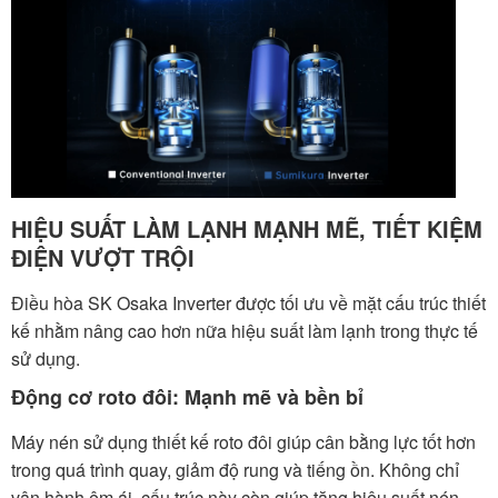
HIỆU SUẤT LÀM LẠNH MẠNH MẼ, TIẾT KIỆM
ĐIỆN VƯỢT TRỘI
Điều hòa SK Osaka Inverter được tối ưu về mặt cấu trúc thiết
kế nhằm nâng cao hơn nữa hiệu suất làm lạnh trong thực tế
sử dụng.
Động cơ roto đôi: Mạnh mẽ và bền bỉ
Máy nén sử dụng thiết kế roto đôi giúp cân bằng lực tốt hơn
trong quá trình quay, giảm độ rung và tiếng ồn. Không chỉ
vận hành êm ái, cấu trúc này còn giúp tăng hiệu suất nén,