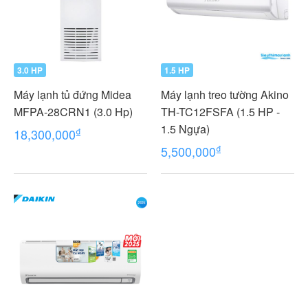
3.0 HP
1.5 HP
Máy lạnh tủ đứng Midea
Máy lạnh treo tường Akino
MFPA-28CRN1 (3.0 Hp)
TH-TC12FSFA (1.5 HP -
1.5 Ngựa)
₫
18,300,000
₫
5,500,000