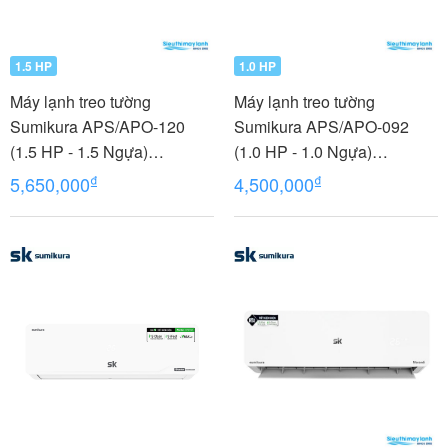
1.5 HP
1.0 HP
Máy lạnh treo tường
Máy lạnh treo tường
Sumikura APS/APO-120
Sumikura APS/APO-092
(1.5 HP - 1.5 Ngựa)
(1.0 HP - 1.0 Ngựa)
MORANDI
MORANDI
₫
₫
5,650,000
4,500,000