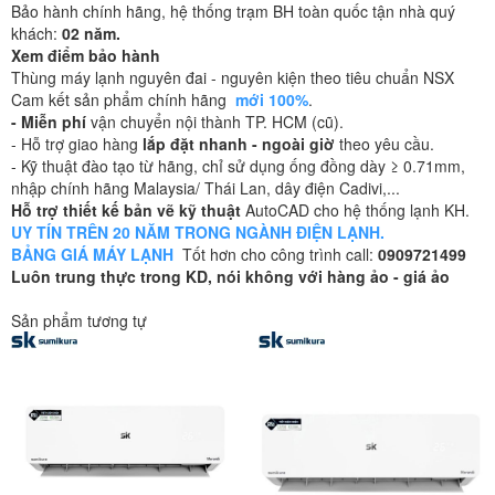
Bảo hành chính hãng, hệ thống trạm BH toàn quốc tận nhà quý
khách:
02 năm.
Xem điểm bảo hành
Thùng máy lạnh nguyên đai - nguyên kiện theo tiêu chuẩn NSX
Cam kết sản phẩm chính hãng
mới 100%
.
- Miễn phí
vận chuyển nội thành TP. HCM (cũ).
- Hỗ trợ giao hàng
lắp đặt nhanh - ngoài giờ
theo yêu cầu.
- Kỹ thuật đào tạo từ hãng, chỉ sử dụng ống đồng dày ≥ 0.71mm,
nhập chính hãng Malaysia/ Thái Lan, dây điện Cadivi,...
Hỗ trợ thiết kế bản vẽ kỹ thuật
AutoCAD cho hệ thống lạnh KH.
UY TÍN TRÊN 20 NĂM TRONG NGÀNH ĐIỆN LẠNH.
BẢNG GIÁ MÁY LẠNH
Tốt hơn cho công trình call:
0909721499
Luôn trung thực trong KD, nói không với hàng ảo - giá ảo
Sản phẩm tương tự