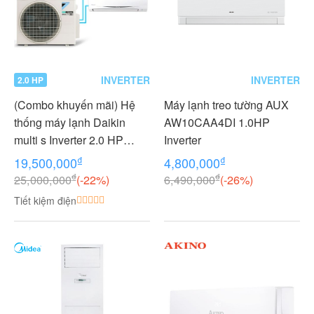
INVERTER
INVERTER
2.0 HP
(Combo khuyến mãi) Hệ
Máy lạnh treo tường AUX
thống máy lạnh Daikin
AW10CAA4DI 1.0HP
multi s Inverter 2.0 HP
Inverter
(2HP Ngựa) - 1 dàn nóng 2
₫
₫
19,500,000
4,800,000
dàn lạnh (1.0 + 1.0 HP (1
₫
₫
25,000,000
(-22%)
6,490,000
(-26%)
Ngựa) MKC50RVMV-
Tiết kiệm điện
CTKC25RVMV+CTKC25R
VMV