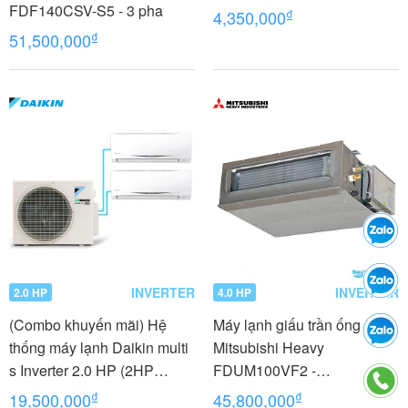
FDF140CSV-S5 - 3 pha
₫
4,350,000
₫
51,500,000
INVERTER
INVERTER
2.0 HP
4.0 HP
(Combo khuyến mãi) Hệ
Máy lạnh giấu trần ống gió
thống máy lạnh Daikin multi
Mitsubishi Heavy
s Inverter 2.0 HP (2HP
FDUM100VF2 -
Ngựa) - 1 dàn nóng 2 dàn
FDC100VNP 4.0 HP (4
₫
₫
19,500,000
45,800,000