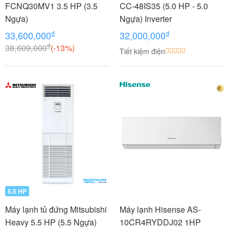
FCNQ30MV1 3.5 HP (3.5
CC-48IS35 (5.0 HP - 5.0
Ngựa)
Ngựa) Inverter
₫
₫
33,600,000
32,000,000
₫
38,609,000
(-13%)
Tiết kiệm điện
5.5 HP
Máy lạnh tủ đứng Mitsubishi
Máy lạnh Hisense AS-
Heavy 5.5 HP (5.5 Ngựa)
10CR4RYDDJ02 1HP