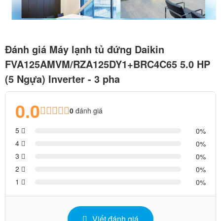
Đánh giá Máy lạnh tủ đứng Daikin
FVA125AMVM/RZA125DY1+BRC4C65 5.0 HP
(5 Ngựa) Inverter - 3 pha
0.0
0
đánh giá
5
0
4
0
3
0
2
0
1
0
Viết đánh giá