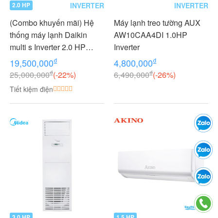
INVERTER
INVERTER
2.0 HP
(Combo khuyến mãi) Hệ
Máy lạnh treo tường AUX
thống máy lạnh Daikin
AW10CAA4DI 1.0HP
multi s Inverter 2.0 HP
Inverter
(2HP Ngựa) - 1 dàn nóng 2
₫
₫
19,500,000
4,800,000
dàn lạnh (1.0 + 1.0 HP (1
₫
₫
25,000,000
(-22%)
6,490,000
(-26%)
Ngựa) MKC50RVMV-
Tiết kiệm điện
CTKC25RVMV+CTKC25R
VMV
3.0 HP
1.5 HP