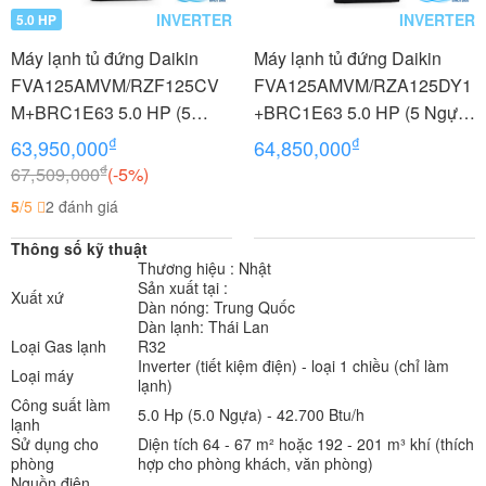
INVERTER
INVERTER
5.0 HP
Máy lạnh tủ đứng Daikin
Máy lạnh tủ đứng Daikin
FVA125AMVM/RZF125CV
FVA125AMVM/RZA125DY1
M+BRC1E63 5.0 HP (5
+BRC1E63 5.0 HP (5 Ngựa)
Ngựa) Inverter - 1 pha
Inverter - 3 pha
₫
₫
63,950,000
64,850,000
₫
67,509,000
(-5%)
5
/5
2 đánh giá
Thông số kỹ thuật
Thương hiệu : Nhật
Sản xuất tại :
Xuất xứ
Dàn nóng: Trung Quốc
Dàn lạnh: Thái Lan
Loại Gas lạnh
R32
Inverter (tiết kiệm điện) - loại 1 chiều (chỉ làm
Loại máy
lạnh)
Công suất làm
5.0 Hp (5.0 Ngựa) - 42.700 Btu/h
lạnh
Sử dụng cho
Diện tích 64 - 67 m² hoặc 192 - 201 m³ khí (thích
phòng
hợp cho phòng khách, văn phòng)
Nguồn điện