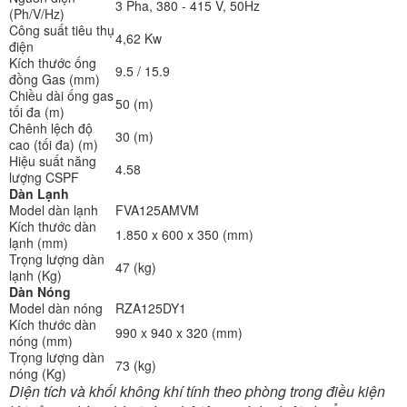
3 Pha, 380 - 415 V, 50Hz
(Ph/V/Hz)
Công suất tiêu thụ
4,62 Kw
điện
Kích thước ống
9.5 / 15.9
đồng Gas (mm)
Chiều dài ống gas
50 (m)
tối đa (m)
Chênh lệch độ
30 (m)
cao (tối đa) (m)
Hiệu suất năng
4.58
lượng CSPF
Dàn Lạnh
Model dàn lạnh
FVA125AMVM
Kích thước dàn
1.850 x 600 x 350 (mm)
lạnh (mm)
Trọng lượng dàn
47 (kg)
lạnh (Kg)
Dàn Nóng
Model dàn nóng
RZA125DY1
Kích thước dàn
990 x 940 x 320 (mm)
nóng (mm)
Trọng lượng dàn
73 (kg)
nóng (Kg)
Diện tích và khối không khí tính theo phòng trong điều kiện