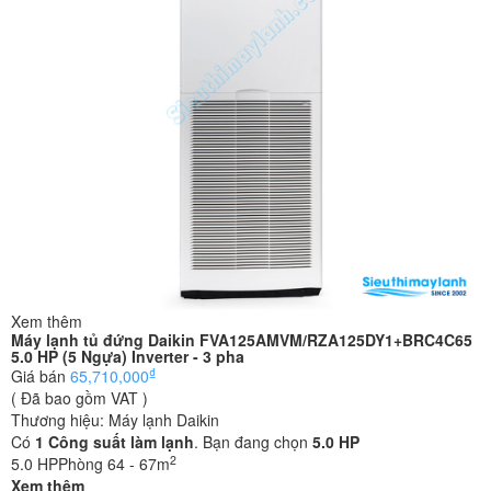
Xem thêm
Máy lạnh tủ đứng Daikin FVA125AMVM/RZA125DY1+BRC4C65
5.0 HP (5 Ngựa) Inverter - 3 pha
₫
Giá bán
65,710,000
( Đã bao gồm VAT )
Thương hiệu:
Máy lạnh Daikin
Có
1
Công suất làm lạnh
. Bạn đang chọn
5.0 HP
2
5.0 HP
Phòng 64 - 67m
Xem thêm