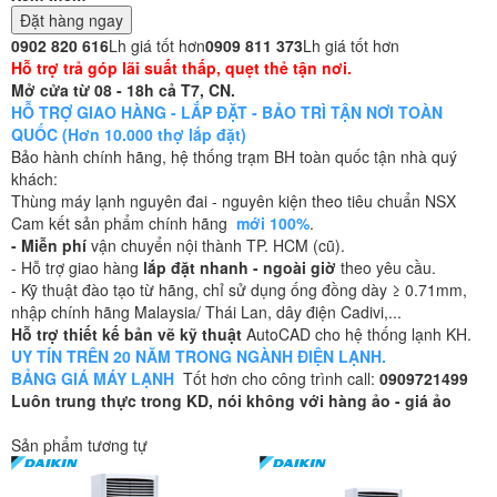
Đặt hàng ngay
0902 820 616
Lh giá tốt hơn
0909 811 373
Lh giá tốt hơn
Hỗ trợ trả góp lãi suất thấp, quẹt thẻ tận nơi.
Mở cửa từ 08 - 18h cả T7, CN.
HỖ TRỢ GIAO HÀNG - LẮP ĐẶT - BẢO TRÌ TẬN NƠI TOÀN
QUỐC (Hơn 10.000 thợ lắp đặt)
Bảo hành chính hãng, hệ thống trạm BH toàn quốc tận nhà quý
khách:
Thùng máy lạnh nguyên đai - nguyên kiện theo tiêu chuẩn NSX
Cam kết sản phẩm chính hãng
mới 100%
.
- Miễn phí
vận chuyển nội thành TP. HCM (cũ).
- Hỗ trợ giao hàng
lắp đặt nhanh - ngoài giờ
theo yêu cầu.
- Kỹ thuật đào tạo từ hãng, chỉ sử dụng ống đồng dày ≥ 0.71mm,
nhập chính hãng Malaysia/ Thái Lan, dây điện Cadivi,...
Hỗ trợ thiết kế bản vẽ kỹ thuật
AutoCAD cho hệ thống lạnh KH.
UY TÍN TRÊN 20 NĂM TRONG NGÀNH ĐIỆN LẠNH.
BẢNG GIÁ MÁY LẠNH
Tốt hơn cho công trình call:
0909721499
Luôn trung thực trong KD, nói không với hàng ảo - giá ảo
Sản phẩm tương tự