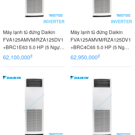
INVERTER
INVERTER
Máy lạnh tủ đứng Daikin
Máy lạnh tủ đứng Daikin
FVA125AMVM/RZA125DV1
FVA125AMVM/RZA125DV1
+BRC1E63 5.0 HP (5 Ngựa)
+BRC4C65 5.0 HP (5 Ngựa)
Inverter - 1 pha
Inverter - 1 pha
₫
₫
62,100,000
62,950,000