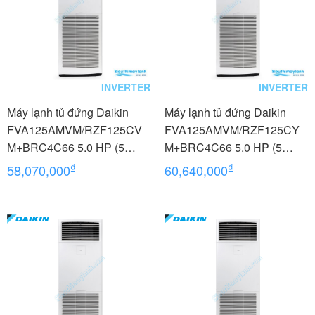
INVERTER
INVERTER
Máy lạnh tủ đứng Daikin
Máy lạnh tủ đứng Daikin
FVA125AMVM/RZF125CV
FVA125AMVM/RZF125CY
M+BRC4C66 5.0 HP (5
M+BRC4C66 5.0 HP (5
Ngựa) Inverter - 1 pha
Ngựa) Inverter - 3 pha
₫
₫
58,070,000
60,640,000