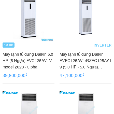
INVERTER
5.0 HP
Máy lạnh tủ đứng Daikin 5.0
Máy lạnh tủ đứng Daikin
HP (5 Ngựa) FVC125AV1V
FVFC125AV1/RZFC125AY1
model 2023 - 3 pha
9 (5.0 HP - 5.0 Ngựa)
Inverter - 3 pha
₫
₫
39,800,000
47,100,000