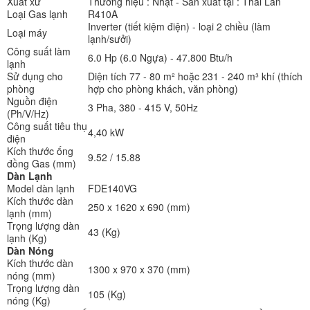
Xuất xứ
Thương hiệu : Nhật - Sản xuất tại : Thái Lan
Loại Gas lạnh
R410A
Inverter (tiết kiệm điện) - loại 2 chiều (làm
Loại máy
lạnh/sưởi)
Công suất làm
6.0 Hp (6.0 Ngựa) - 47.800 Btu/h
lạnh
Sử dụng cho
Diện tích 77 - 80 m² hoặc 231 - 240 m³ khí (thích
phòng
hợp cho phòng khách, văn phòng)
Nguồn điện
3 Pha, 380 - 415 V, 50Hz
(Ph/V/Hz)
Công suất tiêu thụ
4,40 kW
điện
Kích thước ống
9.52 / 15.88
đồng Gas (mm)
Dàn Lạnh
Model dàn lạnh
FDE140VG
Kích thước dàn
250 x 1620 x 690 (mm)
lạnh (mm)
Trọng lượng dàn
43 (Kg)
lạnh (Kg)
Dàn Nóng
Kích thước dàn
1300 x 970 x 370 (mm)
nóng (mm)
Trọng lượng dàn
105 (Kg)
nóng (Kg)