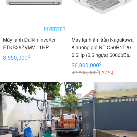
INVERTER
Máy lạnh Daikin inverter
Máy lạnh âm trần Nagakawa
FTKB25ZVMV - 1HP
8 hướng gió NT-C50R1T20
5.5Hp (5.5 ngựa) 50000Btu
₫
8,550,000
₫
26,800,000
₫
42,800,000
(-37%)