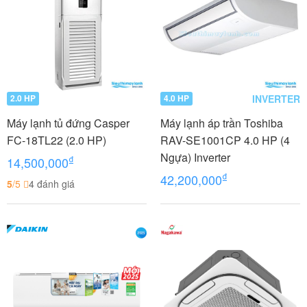
INVERTER
2.0 HP
4.0 HP
Máy lạnh tủ đứng Casper
Máy lạnh áp trần Toshiba
FC-18TL22 (2.0 HP)
RAV-SE1001CP 4.0 HP (4
Ngựa) Inverter
₫
14,500,000
₫
42,200,000
5
/5
4 đánh giá