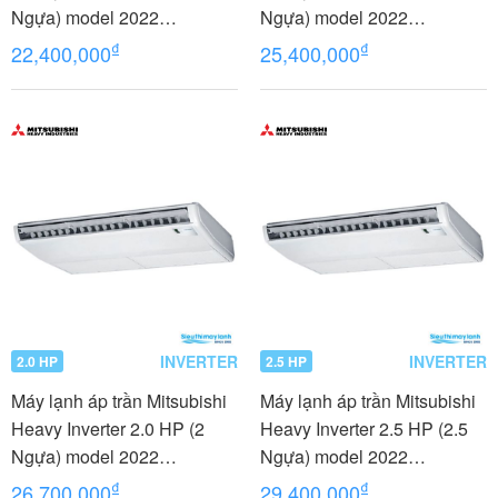
Ngựa) model 2022
Ngựa) model 2022
FDE40YA-W5/FDC40YNA-
FDE50YA-W5/FDC50YNA-
₫
₫
22,400,000
25,400,000
W5/RCN-E-E3
W5/RC-E5
INVERTER
INVERTER
2.0 HP
2.5 HP
Máy lạnh áp trần Mitsubishi
Máy lạnh áp trần Mitsubishi
Heavy Inverter 2.0 HP (2
Heavy Inverter 2.5 HP (2.5
Ngựa) model 2022
Ngựa) model 2022
FDE50YA-W5/FDC50YNA-
FDE60YA-W5/FDC60YNA-
₫
₫
26,700,000
29,400,000