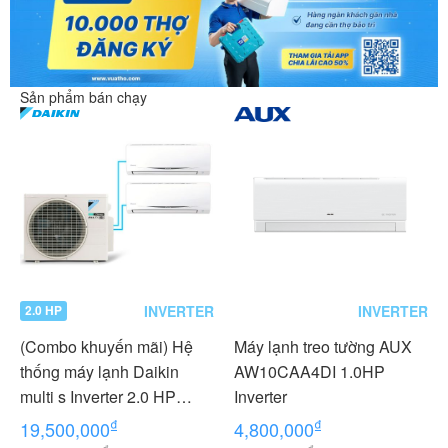
Sản phẩm bán chạy
INVERTER
INVERTER
2.0 HP
(Combo khuyến mãi) Hệ
Máy lạnh treo tường AUX
thống máy lạnh Daikin
AW10CAA4DI 1.0HP
multi s Inverter 2.0 HP
Inverter
(2HP Ngựa) - 1 dàn nóng 2
₫
₫
19,500,000
4,800,000
dàn lạnh (1.0 + 1.0 HP (1