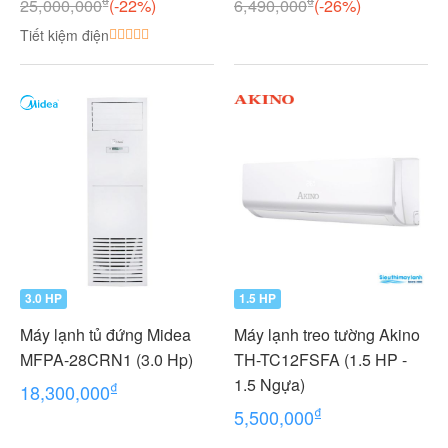
₫
₫
25,000,000
(-22%)
6,490,000
(-26%)
Ngựa) MKC50RVMV-
Tiết kiệm điện
CTKC25RVMV+CTKC25R
VMV
3.0 HP
1.5 HP
Máy lạnh tủ đứng Midea
Máy lạnh treo tường Akino
MFPA-28CRN1 (3.0 Hp)
TH-TC12FSFA (1.5 HP -
1.5 Ngựa)
₫
18,300,000
₫
5,500,000