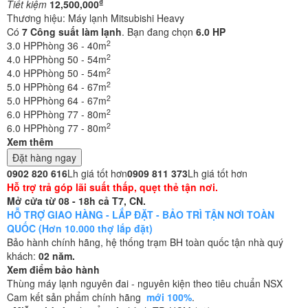
₫
Tiết kiệm
12,500,000
Thương hiệu:
Máy lạnh Mitsubishi Heavy
Có
7
Công suất làm lạnh
. Bạn đang chọn
6.0 HP
2
3.0 HP
Phòng 36 - 40m
2
4.0 HP
Phòng 50 - 54m
2
4.0 HP
Phòng 50 - 54m
2
5.0 HP
Phòng 64 - 67m
2
5.0 HP
Phòng 64 - 67m
2
6.0 HP
Phòng 77 - 80m
2
6.0 HP
Phòng 77 - 80m
Xem thêm
Đặt hàng ngay
0902 820 616
Lh giá tốt hơn
0909 811 373
Lh giá tốt hơn
Hỗ trợ trả góp lãi suất thấp, quẹt thẻ tận nơi.
Mở cửa từ 08 - 18h cả T7, CN.
HỖ TRỢ GIAO HÀNG - LẮP ĐẶT - BẢO TRÌ TẬN NƠI TOÀN
QUỐC (Hơn 10.000 thợ lắp đặt)
Bảo hành chính hãng, hệ thống trạm BH toàn quốc tận nhà quý
khách:
02 năm.
Xem điểm bảo hành
Thùng máy lạnh nguyên đai - nguyên kiện theo tiêu chuẩn NSX
Cam kết sản phẩm chính hãng
mới 100%
.