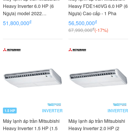
Heavy Inverter 6.0 HP (6
Heavy FDE140VG 6.0 HP (6
Ngựa) model 2022
Ngựa) Cao cấp - 1 Pha
FDE140YA-
₫
₫
51,800,000
56,500,000
W5/FDC140YNA-W5/RCN-
₫
67,990,000
(-17%)
E-E3
INVERTER
INVERTER
1.5 HP
Máy lạnh áp trần Mitsubishi
Máy lạnh áp trần Mitsubishi
Heavy Inverter 1.5 HP (1.5
Heavy Inverter 2.0 HP (2