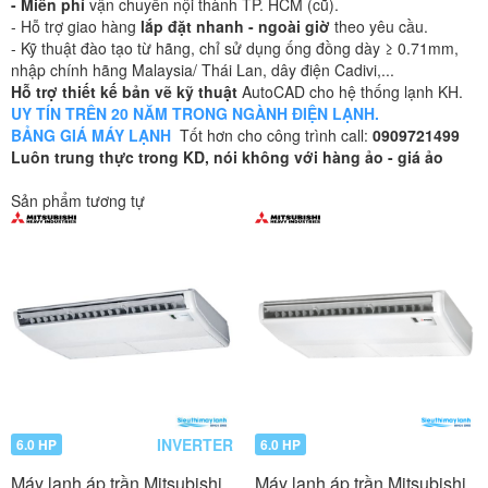
- Miễn phí
vận chuyển nội thành TP. HCM (cũ).
- Hỗ trợ giao hàng
lắp đặt nhanh - ngoài giờ
theo yêu cầu.
- Kỹ thuật đào tạo từ hãng, chỉ sử dụng ống đồng dày ≥ 0.71mm,
nhập chính hãng Malaysia/ Thái Lan, dây điện Cadivi,...
Hỗ trợ thiết kế bản vẽ kỹ thuật
AutoCAD cho hệ thống lạnh KH.
UY TÍN TRÊN 20 NĂM TRONG NGÀNH ĐIỆN LẠNH.
BẢNG GIÁ MÁY LẠNH
Tốt hơn cho công trình call:
0909721499
Luôn trung thực trong KD, nói không với hàng ảo - giá ảo
Sản phẩm tương tự
INVERTER
6.0 HP
6.0 HP
Máy lạnh áp trần Mitsubishi
Máy lạnh áp trần Mitsubishi