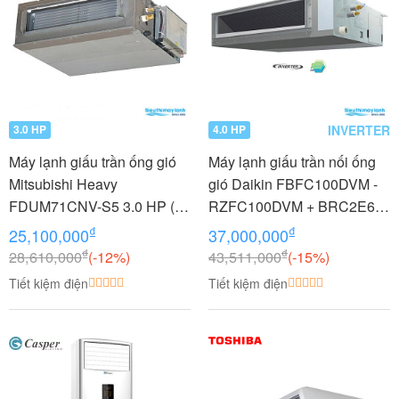
INVERTER
3.0 HP
4.0 HP
Máy lạnh giấu trần ống gió
Máy lạnh giấu trần nối ống
Mitsubishi Heavy
gió Daikin FBFC100DVM -
FDUM71CNV-S5 3.0 HP (3
RZFC100DVM + BRC2E61
Ngựa)
4.0 HP (4 Ngựa) Inverter
₫
₫
25,100,000
37,000,000
₫
₫
28,610,000
(-12%)
43,511,000
(-15%)
Tiết kiệm điện
Tiết kiệm điện