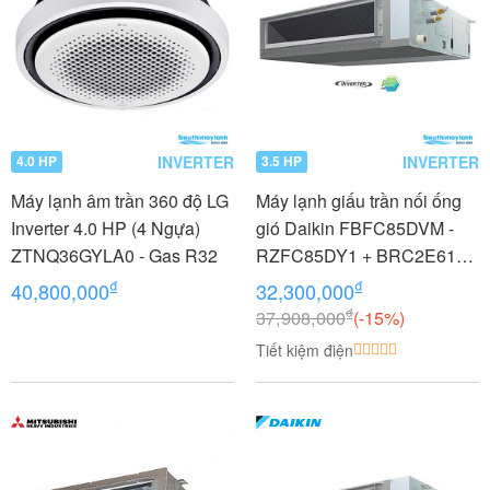
INVERTER
INVERTER
4.0 HP
3.5 HP
Máy lạnh âm trần 360 độ LG
Máy lạnh giấu trần nối ống
Inverter 4.0 HP (4 Ngựa)
gió Daikin FBFC85DVM -
ZTNQ36GYLA0 - Gas R32
RZFC85DY1 + BRC2E61
3.5 HP (3.5 Ngựa) Inverter -
₫
₫
40,800,000
32,300,000
3 pha
₫
37,908,000
(-15%)
Tiết kiệm điện