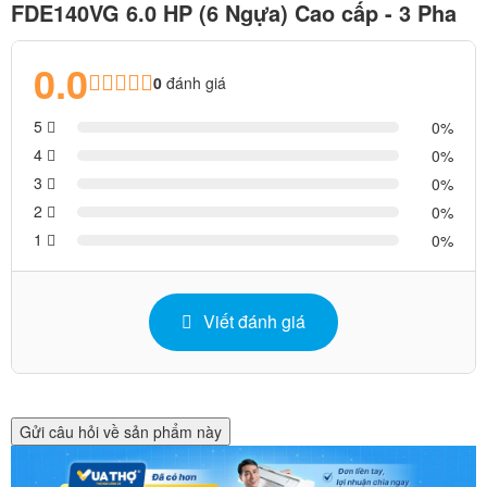
FDE140VG 6.0 HP (6 Ngựa) Cao cấp - 3 Pha
0.0
0
đánh giá
5
0
4
0
3
0
2
0
1
0
Viết đánh giá
Gửi câu hỏi về sản phẩm này